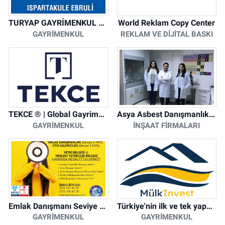
TURYAP GAYRİMENKUL DANIŞMANLIK HİZMETLERİ
World Reklam Copy Center
GAYRIMENKUL
REKLAM VE DIJITAL BASKI
TEKCE ® | Global Gayrimenkul Şirketi
Asya Asbest Danışmanlık - Asbest Söküm ve Asbest Raporu
GAYRIMENKUL
İNŞAAT FIRMALARI
Emlak Danışmanı Seviye 5 Mesleki Yeterlilik Belgesi
Türkiye'nin ilk ve tek yapay zeka destekli arsa ilan platformu
GAYRIMENKUL
GAYRIMENKUL