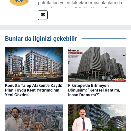
politikaları ve emlak ekonomisi alanlarında
uzmanlaşmış bir editördür. Uzun yıllardır
konut piyasası, arsa ve arazi yatırımları,
kentsel dönüşüm projeleri, kamu
düzenlemeleri ve sektör verileri üzerine
haber, analiz ve özel dosyalar
Bunlar da ilginizi çekebilir
hazırlamaktadır.
Konutta Talep Atakent’e Kaydı:
Fikirtepe’de Bitmeyen
Planlı Uydu Kent Yatırımcının
Dönüşüm: “Kentsel Rant mı,
Yeni Gözdesi
İnsan Dramı mı?”