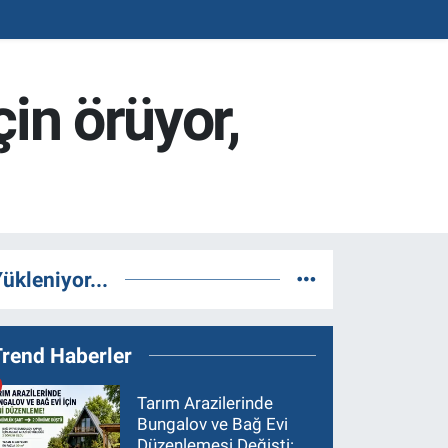
çin örüyor,
ükleniyor...
Trend Haberler
Tarım Arazilerinde
Bungalov ve Bağ Evi
Düzenlemesi Değişti: