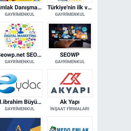
Emlak Danışmanı Seviye 5 Mesleki Yeterlilik Belgesi
Türkiye'nin ilk ve tek yapay zeka destekli arsa ilan platformu
GAYRIMENKUL
GAYRIMENKUL
Seowp.net SEO Hizmetleri
SEOWP
GAYRIMENKUL
GAYRIMENKUL
H.ibrahim Büyükacar
Ak Yapı
GAYRIMENKUL
İNŞAAT FIRMALARI