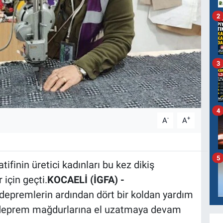
2
3
4
-
+
A
A
5
ifinin üretici kadınları bu kez dikiş
için geçti.
KOCAELİ (İGFA) -
premlerin ardından dört bir koldan yardım
, deprem mağdurlarına el uzatmaya devam