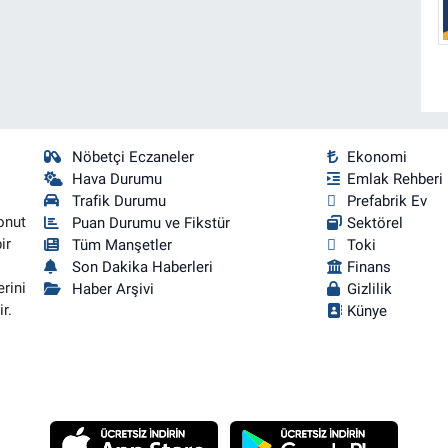
Nöbetçi Eczaneler
Ekonomi
Hava Durumu
Emlak Rehberi
Trafik Durumu
Prefabrik Ev
onut
Puan Durumu ve Fikstür
Sektörel
ir
Tüm Manşetler
Toki
Son Dakika Haberleri
Finans
rini
Haber Arşivi
Gizlilik
r.
Künye