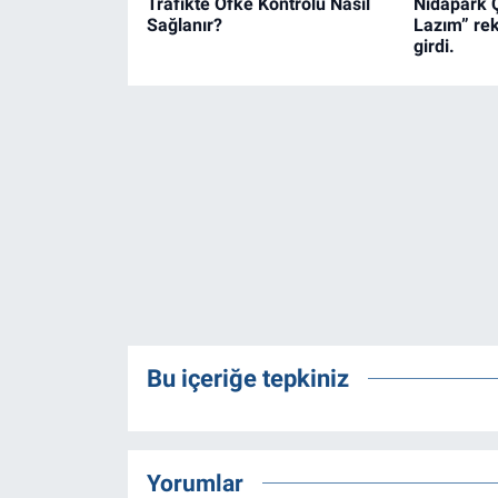
Trafikte Öfke Kontrolü Nasıl
Nidapark 
Sağlanır?
Lazım” rek
girdi.
Bu içeriğe tepkiniz
Yorumlar