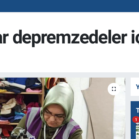
ar depremzedeler i
Y
1