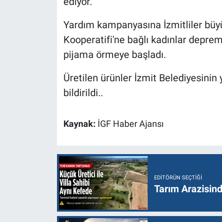
ediyor.
Yardım kampanyasına İzmitliler büyü
Kooperatifi'ne bağlı kadınlar depremz
pijama örmeye başladı.
Üretilen ürünler İzmit Belediyesinin y
bildirildi..
Kaynak:
İGF Haber Ajansı
EDITÖRÜN SEÇTIĞI
Tarım Arazisin