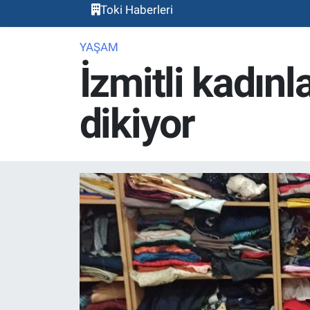
Toki Haberleri
YAŞAM
İzmitli kadınl
dikiyor