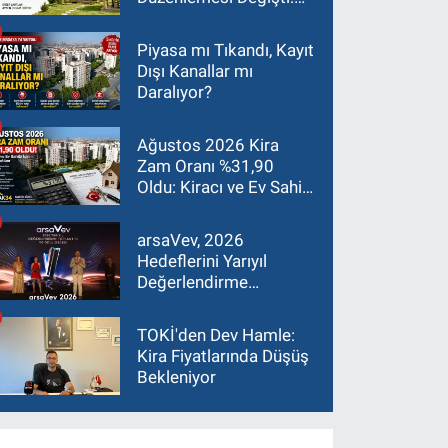
Asgari Arazi Şartı 2
Dönüme İndirildi
Piyasa mı Tıkandı, Kayıt
Dışı Kanallar mı
Daralıyor?
Ağustos 2026 Kira
Zam Oranı %31,90
Oldu: Kiracı ve Ev Sahibi
İçin Güncel Rehber
arsaVev, 2026
Hedeflerini Yarıyıl
Değerlendirme
Toplantısı'nda Masaya
Yatırdı
TOKİ'den Dev Hamle:
Kira Fiyatlarında Düşüş
Bekleniyor