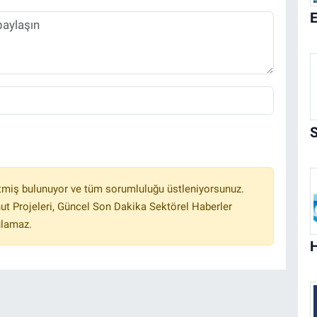
tmiş bulunuyor ve tüm sorumluluğu üstleniyorsunuz.
ut Projeleri, Güncel Son Dakika Sektörel Haberler
ulamaz.