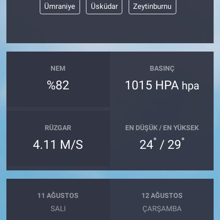
Ümraniye
Üsküdar
Zeytinburnu
NEM
BASINÇ
%82
1015 HPA
hpa
RÜZGAR
EN DÜŞÜK / EN YÜKSEK
°
°
4.11 M/S
24
/ 29
11 AĞUSTOS
12 AĞUSTOS
SALI
ÇARŞAMBA