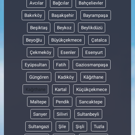
Avcılar
Bağcılar
Bahçelievler
Bakırköy
Başakşehir
Bayrampaşa
Beşiktaş
Beykoz
Beylikdüzü
Beyoğlu
Büyükçekmece
Çatalca
Çekmeköy
Esenler
Esenyurt
Eyüpsultan
Fatih
Gaziosmanpaşa
Güngören
Kadıköy
Kâğıthane
Kağıthane
Kartal
Küçükçekmece
Maltepe
Pendik
Sancaktepe
Sarıyer
Silivri
Sultanbeyli
Sultangazi
Şile
Şişli
Tuzla