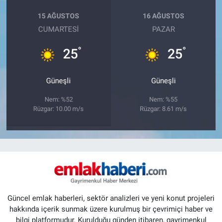
15 AĞUSTOS
16 AĞUSTOS
CUMARTESI
PAZAR
°
°
25
25
Güneşli
Güneşli
Nem: %52
Nem: %55
Rüzgar: 10.00 m/s
Rüzgar: 8.61 m/s
Güncel emlak haberleri, sektör analizleri ve yeni konut projeleri
hakkında içerik sunmak üzere kurulmuş bir çevrimiçi haber ve
bilgi platformudur. Kurulduğu günden itibaren, gayrimenkul