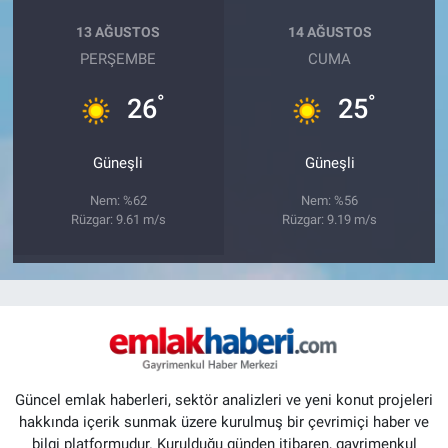
13 AĞUSTOS
14 AĞUSTOS
PERŞEMBE
CUMA
°
°
26
25
Güneşli
Güneşli
Nem: %62
Nem: %56
Rüzgar: 9.61 m/s
Rüzgar: 9.19 m/s
Güncel emlak haberleri, sektör analizleri ve yeni konut projeleri
hakkında içerik sunmak üzere kurulmuş bir çevrimiçi haber ve
bilgi platformudur. Kurulduğu günden itibaren, gayrimenkul