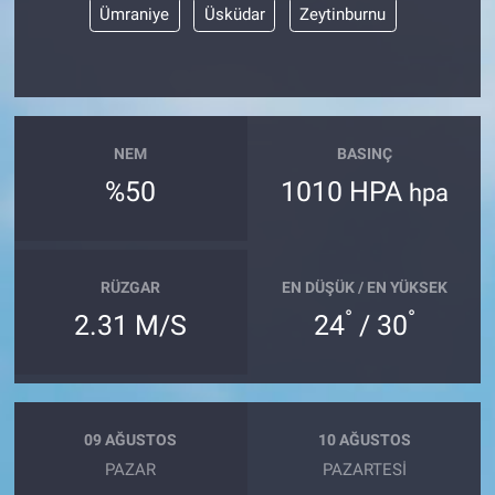
Ümraniye
Üsküdar
Zeytinburnu
NEM
BASINÇ
%50
1010 HPA
hpa
RÜZGAR
EN DÜŞÜK / EN YÜKSEK
°
°
2.31 M/S
24
/ 30
09 AĞUSTOS
10 AĞUSTOS
PAZAR
PAZARTESI