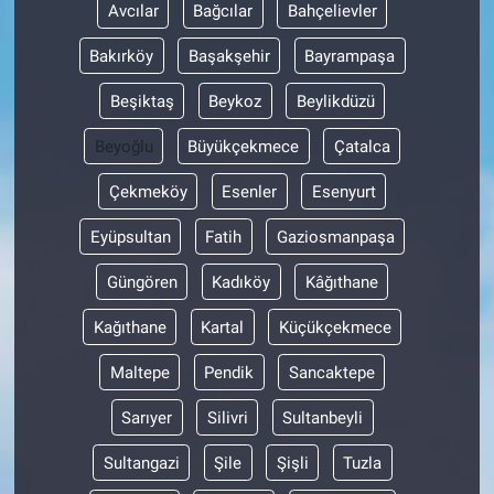
Avcılar
Bağcılar
Bahçelievler
Bakırköy
Başakşehir
Bayrampaşa
Beşiktaş
Beykoz
Beylikdüzü
Beyoğlu
Büyükçekmece
Çatalca
Çekmeköy
Esenler
Esenyurt
Eyüpsultan
Fatih
Gaziosmanpaşa
Güngören
Kadıköy
Kâğıthane
Kağıthane
Kartal
Küçükçekmece
Maltepe
Pendik
Sancaktepe
Sarıyer
Silivri
Sultanbeyli
Sultangazi
Şile
Şişli
Tuzla