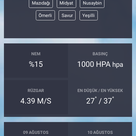
Mazıdağı
Midyat
Nusaybin
Ömerli
Savur
Yeşilli
NEM
BASINÇ
%15
1000 HPA
hpa
RÜZGAR
EN DÜŞÜK / EN YÜKSEK
°
°
4.39 M/S
27
/ 37
09 AĞUSTOS
10 AĞUSTOS