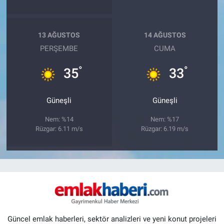
13 AĞUSTOS
14 AĞUSTOS
PERŞEMBE
CUMA
°
°
35
33
Güneşli
Güneşli
Nem: %14
Nem: %17
Rüzgar: 6.11 m/s
Rüzgar: 6.19 m/s
Güncel emlak haberleri, sektör analizleri ve yeni konut projeleri