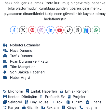
hakkında içerik sunmak üzere kurulmuş bir çevrimiçi haber ve
bilgi platformudur. Kurulduğu günden itibaren, gayrimenkul
piyasasının dinamiklerini takip eden güvenilir bir kaynak olmayı
hedeflemiştir.
Nöbetçi Eczaneler
Hava Durumu
Trafik Durumu
Puan Durumu ve Fikstür
Tüm Manşetler
Son Dakika Haberleri
Haber Arşivi
Ekonomi
Emlak Haberleri
Emlak Rehberi
Kentsel Dönüşüm
Prefabrik Ev
Projeler
Sektörel
Tiny House
Toki
Turizm
Finans
Kariyer
Gizlilik
Reklam
Künye
iletişim