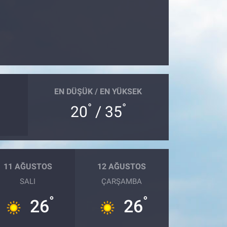
EN DÜŞÜK / EN YÜKSEK
°
°
20
/ 35
11 AĞUSTOS
12 AĞUSTOS
SALI
ÇARŞAMBA
°
°
26
26