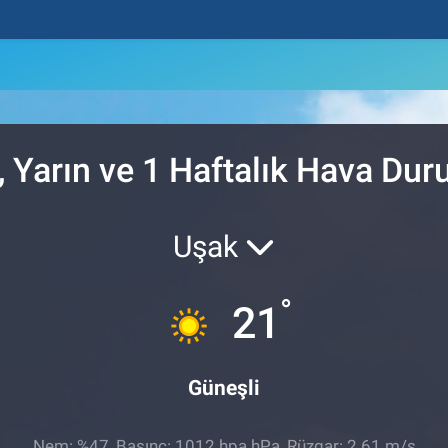
 Yarın ve 1 Haftalık Hava Du
Uşak
°
21
Güneşli
Nem: %47, Basınç: 1012 hpa hPa, Rüzgar: 2.61 m/s