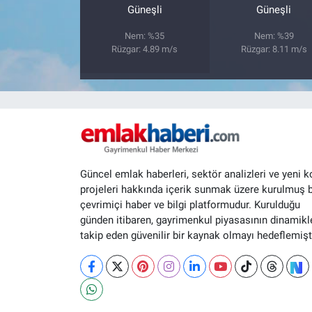
Güneşli
Güneşli
Nem: %35
Nem: %39
Rüzgar: 4.89 m/s
Rüzgar: 8.11 m/s
Güncel emlak haberleri, sektör analizleri ve yeni k
projeleri hakkında içerik sunmak üzere kurulmuş b
çevrimiçi haber ve bilgi platformudur. Kurulduğu
günden itibaren, gayrimenkul piyasasının dinamikle
takip eden güvenilir bir kaynak olmayı hedeflemişti