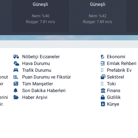
Güneşli
Güneşli
Nem: %40
Nem: %42
Rüzgar: 7.81 m/s
Rüzgar: 7.89 m/s
Nöbetçi Eczaneler
Ekonomi
Hava Durumu
Emlak Rehberi
Trafik Durumu
Prefabrik Ev
onut
Puan Durumu ve Fikstür
Sektörel
ir
Tüm Manşetler
Toki
Son Dakika Haberleri
Finans
rini
Haber Arşivi
Gizlilik
r.
Künye