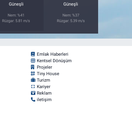
Güneşli
Güneşli
Nem: %41
Nem: %37
Rüzgar: 5.81 m/s
Rüzgar: 5.39 m/s
Emlak Haberleri
Kentsel Dönüşüm
Projeler
Tiny House
Turizm
Kariyer
Reklam
iletişim