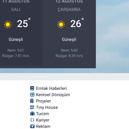
11 AĞUSTOS
12 AĞUSTOS
SALI
ÇARŞAMBA
°
°
25
26
Güneşli
Güneşli
Nem: %61
Nem: %60
Rüzgar: 7.81 m/s
Rüzgar: 8.39 m/s
Emlak Haberleri
Kentsel Dönüşüm
Projeler
Tiny House
Turizm
Kariyer
Reklam