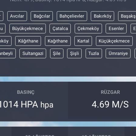
r
Avcılar
Bağcılar
Bahçelievler
Bakırköy
Başakş
lu
Büyükçekmece
Çatalca
Çekmeköy
Esenler
E
ıköy
Kâğıthane
Kağıthane
Kartal
Küçükçekmece
anbeyli
Sultangazi
Şile
Şişli
Tuzla
Ümraniye
BASINÇ
RÜZGAR
1014 HPA
4.69 M/S
hpa