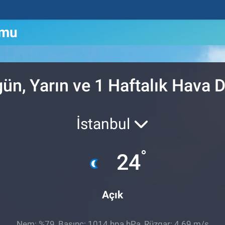
umu
ün, Yarın ve 1 Haftalık Hava
İstanbul
°
24
Açık
Nem: %79, Basınç: 1014 hpa hPa, Rüzgar: 4.69 m/s