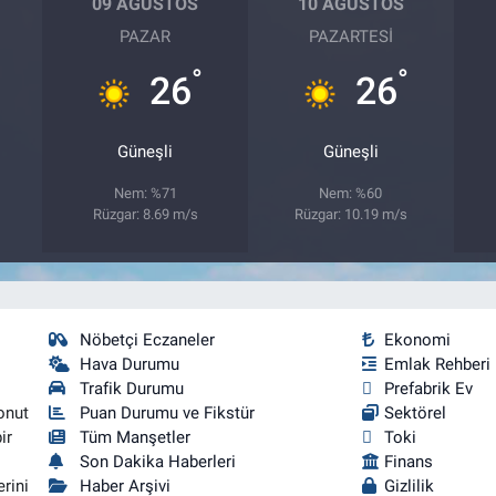
09 AĞUSTOS
10 AĞUSTOS
PAZAR
PAZARTESI
°
°
26
26
Güneşli
Güneşli
Nem: %71
Nem: %60
Rüzgar: 8.69 m/s
Rüzgar: 10.19 m/s
Nöbetçi Eczaneler
Ekonomi
Hava Durumu
Emlak Rehberi
Trafik Durumu
Prefabrik Ev
onut
Puan Durumu ve Fikstür
Sektörel
ir
Tüm Manşetler
Toki
Son Dakika Haberleri
Finans
rini
Haber Arşivi
Gizlilik