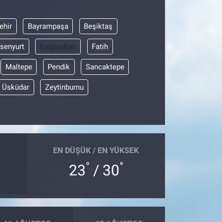
ehir
Bayrampaşa
Beşiktaş
senyurt
Eyüpsultan
Fatih
Maltepe
Pendik
Sancaktepe
Üsküdar
Zeytinburnu
EN DÜŞÜK / EN YÜKSEK
°
°
23
/ 30