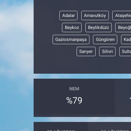
Adalar
Arnavutköy
Ataşehi
Beykoz
Beylikdüzü
Beyoğ
Gaziosmanpaşa
Güngören
Kad
Sarıyer
Silivri
Sult
NEM
%79