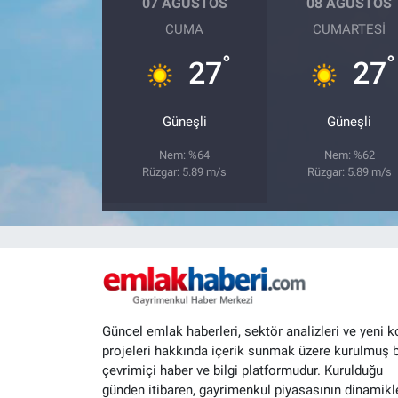
07 AĞUSTOS
08 AĞUSTOS
CUMA
CUMARTESI
°
°
27
27
Güneşli
Güneşli
Nem: %64
Nem: %62
Rüzgar: 5.89 m/s
Rüzgar: 5.89 m/s
Güncel emlak haberleri, sektör analizleri ve yeni k
projeleri hakkında içerik sunmak üzere kurulmuş b
çevrimiçi haber ve bilgi platformudur. Kurulduğu
günden itibaren, gayrimenkul piyasasının dinamikle