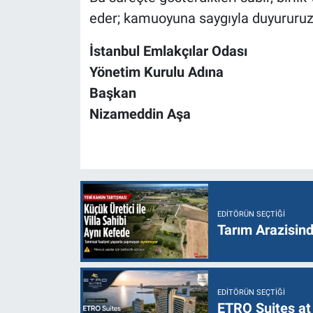
eder; kamuoyuna saygıyla duyururuz
İstanbul Emlakçılar Odası
Yönetim Kurulu Adına
Başkan
Nizameddin Aşa
EDITÖRÜN SEÇTIĞI
Tarım Arazisin
EDITÖRÜN SEÇTIĞI
ETRO Suites at 