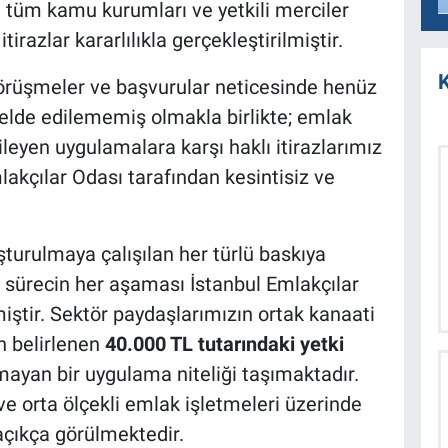
li tüm kamu kurumları ve yetkili merciler
irazlar kararlılıkla gerçekleştirilmiştir.
K
örüşmeler ve başvurular neticesinde henüz
elde edilememiş olmakla birlikte; emlak
eyen uygulamalara karşı haklı itirazlarımız
kçılar Odası tarafından kesintisiz ve
turulmaya çalışılan her türlü baskıya
 sürecin her aşaması İstanbul Emlakçılar
lmiştir. Sektör paydaşlarımızın ortak kanaati
n belirlenen
40.000 TL tutarındaki yetki
lmayan bir uygulama niteliği taşımaktadır.
ve orta ölçekli emlak işletmeleri üzerinde
açıkça görülmektedir.