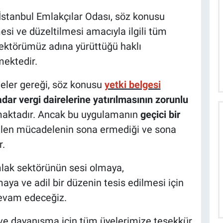
İstanbul Emlakçılar Odası, söz konusu
si ve düzeltilmesi amacıyla ilgili tüm
sektörümüz adına yürüttüğü haklı
mektedir.
eler gereği, söz konusu
yetki belgesi
dar vergi dairelerine yatırılmasının zorunlu
maktadır. Ancak bu uygulamanın
geçici bir
ilen mücadelenin sona ermediği ve sona
r.
mlak sektörünün sesi olmaya,
ya ve adil bir düzenin tesis edilmesi için
evam edeceğiz.
ik ve dayanışma için tüm üyelerimize teşekkür