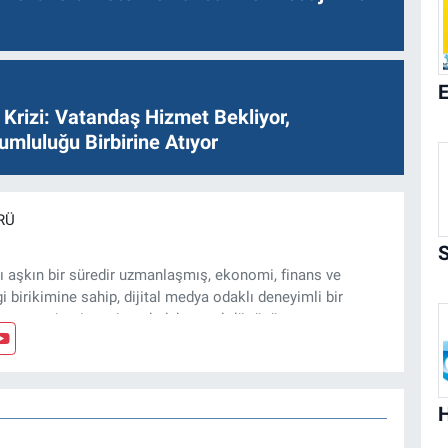
Krizi: Vatandaş Hizmet Bekliyor,
umluluğu Birbirine Atıyor
RÜ
ı aşkın bir süredir uzmanlaşmış, ekonomi, finans ve
gi birikimine sahip, dijital medya odaklı deneyimli bir
, arsa, ticari gayrimenkul, kentsel dönüşüm ve yatırım
z ve özel dosyalar hazırlama konusunda yetkinim.