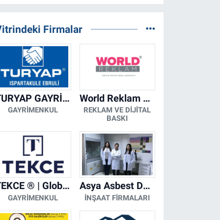
itrindeki Firmalar
TURYAP GAYRİMENKUL DANIŞMANLIK HİZMETLERİ
World Reklam Copy Center
GAYRIMENKUL
REKLAM VE DIJITAL
BASKI
TEKCE ® | Global Gayrimenkul Şirketi
Asya Asbest Danışmanlık - Asbest Söküm ve Asbest Raporu
GAYRIMENKUL
İNŞAAT FIRMALARI