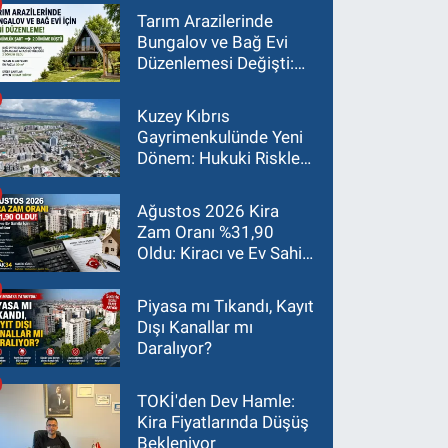
Tarım Arazilerinde
Bungalov ve Bağ Evi
Düzenlemesi Değişti:
Asgari Arazi Şartı 2
Dönüme İndirildi
Kuzey Kıbrıs
Gayrimenkulünde Yeni
Dönem: Hukuki Riskler
Yatırım Kararlarını
Değiştiriyor
Ağustos 2026 Kira
Zam Oranı %31,90
Oldu: Kiracı ve Ev Sahibi
İçin Güncel Rehber
Piyasa mı Tıkandı, Kayıt
Dışı Kanallar mı
Daralıyor?
TOKİ'den Dev Hamle:
Kira Fiyatlarında Düşüş
Bekleniyor