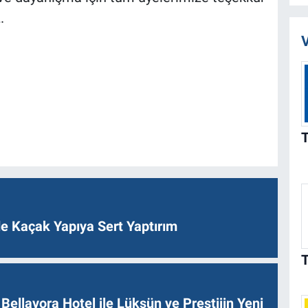
.
V
de Kaçak Yapıya Sert Yaptırım
Bellavora Hotel ile Lüksün ve Prestijin Yeni