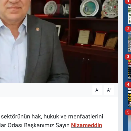
1
2
3
4
-
+
A
A
5
 sektörünün hak, hukuk ve menfaatlerini
lar Odası Başkanımız Sayın
Nizameddin