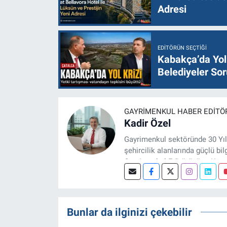
Adresi
EDITÖRÜN SEÇTIĞI
Kabakça’da Yol 
Belediyeler Sor
GAYRIMENKUL HABER EDITÖ
Kadir Özel
Gayrimenkul sektöründe 30 Yıl
şehircilik alanlarında güçlü bil
Gayrimenkul Editörüyüm. Konut
projeleri üzerine haber, anali
Bunlar da ilginizi çekebilir