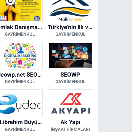
Emlak Danışmanı Seviye 5 Mesleki Yeterlilik Belgesi
Türkiye'nin ilk ve tek yapay zeka destekli arsa ilan platformu
GAYRIMENKUL
GAYRIMENKUL
Seowp.net SEO Hizmetleri
SEOWP
GAYRIMENKUL
GAYRIMENKUL
H.ibrahim Büyükacar
Ak Yapı
GAYRIMENKUL
İNŞAAT FIRMALARI