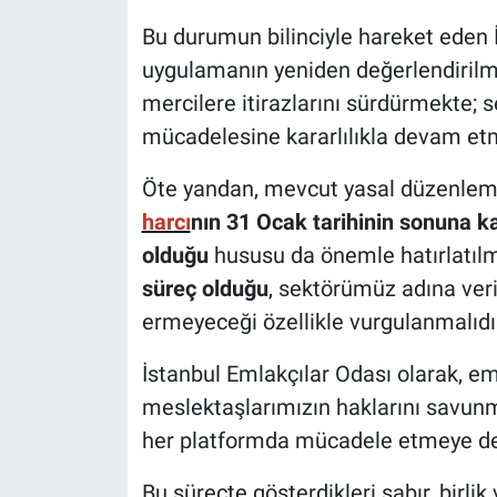
Bu durumun bilinciyle hareket eden 
uygulamanın yeniden değerlendirilme
mercilere itirazlarını sürdürmekte; 
mücadelesine kararlılıkla devam et
Öte yandan, mevcut yasal düzenlem
harcı
nın 31 Ocak tarihinin sonuna ka
olduğu
hususu da önemle hatırlatıl
süreç olduğu
, sektörümüz adına ver
ermeyeceği özellikle vurgulanmalıdı
İstanbul Emlakçılar Odası olarak, e
meslektaşlarımızın haklarını savunma
her platformda mücadele etmeye d
Bu süreçte gösterdikleri sabır, birl