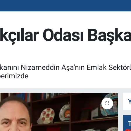
kçılar Odası Başka
şkanını Nizameddin Aşa'nın Emlak Sektö
berimizde
Y