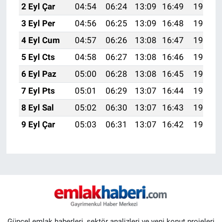
2 Eyl Çar
04:54
06:24
13:09
16:49
19:43
3 Eyl Per
04:56
06:25
13:09
16:48
19:42
4 Eyl Cum
04:57
06:26
13:08
16:47
19:40
5 Eyl Cts
04:58
06:27
13:08
16:46
19:39
6 Eyl Paz
05:00
06:28
13:08
16:45
19:37
7 Eyl Pts
05:01
06:29
13:07
16:44
19:35
8 Eyl Sal
05:02
06:30
13:07
16:43
19:34
9 Eyl Çar
05:03
06:31
13:07
16:42
19:32
Güncel emlak haberleri, sektör analizleri ve yeni konut projeleri