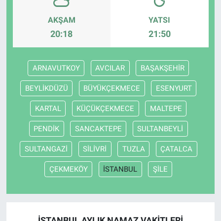
AKŞAM
YATSI
20:18
21:50
ARNAVUTKOY
AVCILAR
BAŞAKŞEHİR
BEYLİKDÜZÜ
BÜYÜKÇEKMECE
ESENYURT
KARTAL
KÜÇÜKÇEKMECE
MALTEPE
PENDİK
SANCAKTEPE
SULTANBEYLİ
SULTANGAZİ
SİLİVRİ
TUZLA
ÇATALCA
ÇEKMEKÖY
İSTANBUL
ŞİLE
İSTANBUL AYLIK NAMAZ VAKITLERI