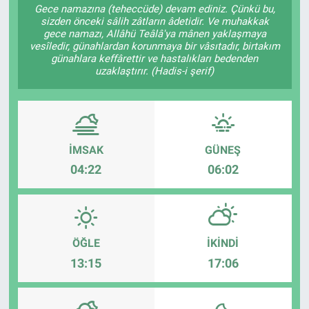
Gece namazına (teheccüde) devam ediniz. Çünkü bu,
sizden önceki sâlih zâtların âdetidir. Ve muhakkak
gece namazı, Allâhü Teâlâ'ya mânen yaklaşmaya
vesîledir, günahlardan korunmaya bir vâsıtadır, birtakım
günahlara keffârettir ve hastalıkları bedenden
uzaklaştırır. (Hadis-i şerif)
İMSAK
GÜNEŞ
04:22
06:02
ÖĞLE
İKINDI
13:15
17:06