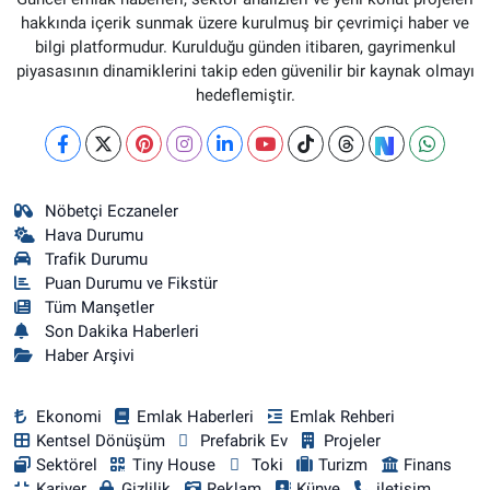
hakkında içerik sunmak üzere kurulmuş bir çevrimiçi haber ve
bilgi platformudur. Kurulduğu günden itibaren, gayrimenkul
piyasasının dinamiklerini takip eden güvenilir bir kaynak olmayı
hedeflemiştir.
Nöbetçi Eczaneler
Hava Durumu
Trafik Durumu
Puan Durumu ve Fikstür
Tüm Manşetler
Son Dakika Haberleri
Haber Arşivi
Ekonomi
Emlak Haberleri
Emlak Rehberi
Kentsel Dönüşüm
Prefabrik Ev
Projeler
Sektörel
Tiny House
Toki
Turizm
Finans
Kariyer
Gizlilik
Reklam
Künye
iletişim