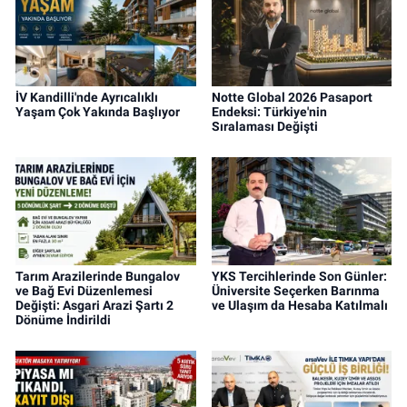
İV Kandilli'nde Ayrıcalıklı
Notte Global 2026 Pasaport
Yaşam Çok Yakında Başlıyor
Endeksi: Türkiye'nin
Sıralaması Değişti
Tarım Arazilerinde Bungalov
YKS Tercihlerinde Son Günler:
ve Bağ Evi Düzenlemesi
Üniversite Seçerken Barınma
Değişti: Asgari Arazi Şartı 2
ve Ulaşım da Hesaba Katılmalı
Dönüme İndirildi