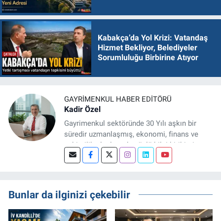
Kabakça’da Yol Krizi: Vatandaş
Hizmet Bekliyor, Belediyeler
Sorumluluğu Birbirine Atıyor
GAYRIMENKUL HABER EDITÖRÜ
Kadir Özel
Gayrimenkul sektöründe 30 Yılı aşkın bir
süredir uzmanlaşmış, ekonomi, finans ve
şehircilik alanlarında güçlü bilgi birikimine
sahip, dijital medya odaklı deneyimli bir
Gayrimenkul Editörüyüm. Konut, arsa, ticari
gayrimenkul, kentsel dönüşüm ve yatırım
projeleri üzerine haber, analiz ve özel
Bunlar da ilginizi çekebilir
dosyalar hazırlama konusunda yetkinim.