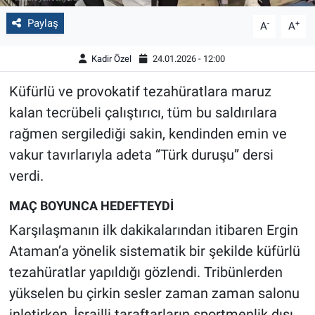
Paylaş
-
+
A
A
Kadir Özel
24.01.2026 - 12:00
Küfürlü ve provokatif tezahüratlara maruz
kalan tecrübeli çalıştırıcı, tüm bu saldırılara
rağmen sergilediği sakin, kendinden emin ve
vakur tavırlarıyla adeta “Türk duruşu” dersi
verdi.
MAÇ BOYUNCA HEDEFTEYDİ
Karşılaşmanın ilk dakikalarından itibaren Ergin
Ataman’a yönelik sistematik bir şekilde küfürlü
tezahüratlar yapıldığı gözlendi. Tribünlerden
yükselen bu çirkin sesler zaman zaman salonu
inletirken, İsrailli taraftarların sportmenlik dışı