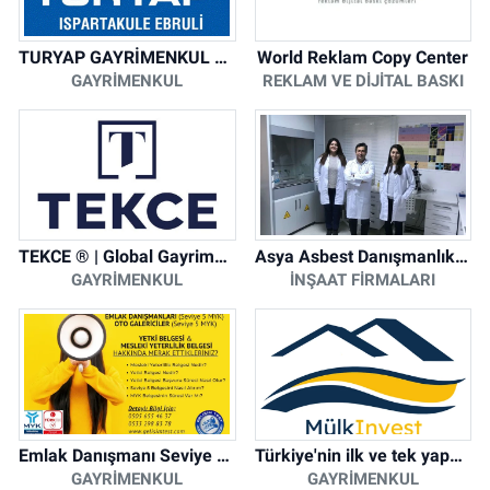
TURYAP GAYRİMENKUL DANIŞMANLIK HİZMETLERİ
World Reklam Copy Center
GAYRIMENKUL
REKLAM VE DIJITAL BASKI
TEKCE ® | Global Gayrimenkul Şirketi
Asya Asbest Danışmanlık - Asbest Söküm ve Asbest Raporu
GAYRIMENKUL
İNŞAAT FIRMALARI
Emlak Danışmanı Seviye 5 Mesleki Yeterlilik Belgesi
Türkiye'nin ilk ve tek yapay zeka destekli arsa ilan platformu
GAYRIMENKUL
GAYRIMENKUL