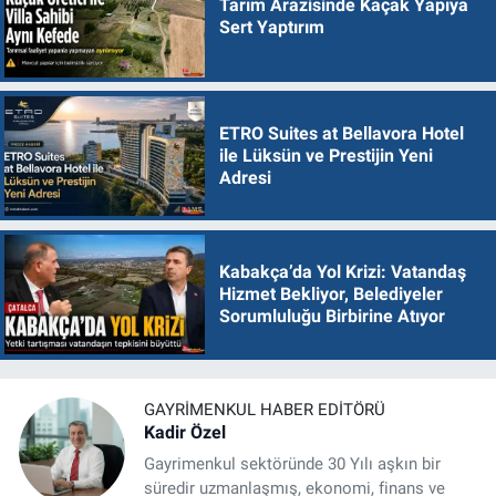
Tarım Arazisinde Kaçak Yapıya
Sert Yaptırım
ETRO Suites at Bellavora Hotel
ile Lüksün ve Prestijin Yeni
Adresi
Kabakça’da Yol Krizi: Vatandaş
Hizmet Bekliyor, Belediyeler
Sorumluluğu Birbirine Atıyor
GAYRIMENKUL HABER EDITÖRÜ
Kadir Özel
Gayrimenkul sektöründe 30 Yılı aşkın bir
süredir uzmanlaşmış, ekonomi, finans ve