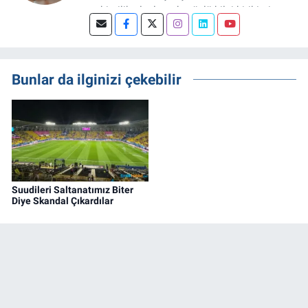
şehircilik alanlarında güçlü bilgi birikimine
sahip, dijital medya odaklı deneyimli bir
Gayrimenkul Editörüyüm. Konut, arsa, ticari
gayrimenkul, kentsel dönüşüm ve yatırım
projeleri üzerine haber, analiz ve özel
Bunlar da ilginizi çekebilir
dosyalar hazırlama konusunda yetkinim.
Suudileri Saltanatımız Biter
Diye Skandal Çıkardılar