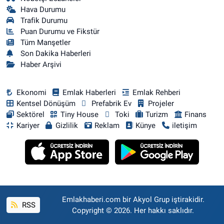
Hava Durumu
Trafik Durumu
Puan Durumu ve Fikstür
Tüm Manşetler
Son Dakika Haberleri
Haber Arşivi
Ekonomi
Emlak Haberleri
Emlak Rehberi
Kentsel Dönüşüm
Prefabrik Ev
Projeler
Sektörel
Tiny House
Toki
Turizm
Finans
Kariyer
Gizlilik
Reklam
Künye
iletişim
Emlakhaberi.com bir Akyol Grup iştirakidir.
RSS
Copyright © 2026. Her hakkı saklıdır.