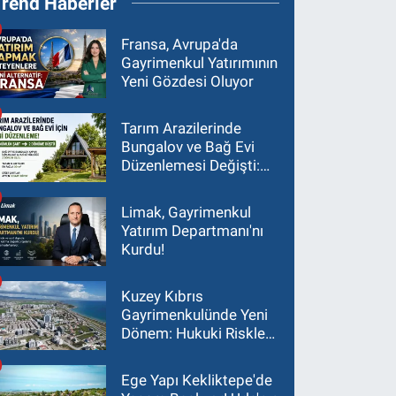
Trend Haberler
Fransa, Avrupa'da
Gayrimenkul Yatırımının
Yeni Gözdesi Oluyor
Tarım Arazilerinde
Bungalov ve Bağ Evi
Düzenlemesi Değişti:
Asgari Arazi Şartı 2
Dönüme İndirildi
Limak, Gayrimenkul
Yatırım Departmanı'nı
Kurdu!
Kuzey Kıbrıs
Gayrimenkulünde Yeni
Dönem: Hukuki Riskler
Yatırım Kararlarını
Değiştiriyor
Ege Yapı Kekliktepe'de