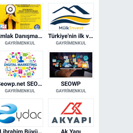
Emlak Danışmanı Seviye 5 Mesleki Yeterlilik Belgesi
Türkiye'nin ilk ve tek yapay zeka destekli arsa ilan platformu
GAYRIMENKUL
GAYRIMENKUL
Seowp.net SEO Hizmetleri
SEOWP
GAYRIMENKUL
GAYRIMENKUL
H.ibrahim Büyükacar
Ak Yapı