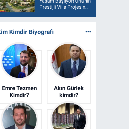
Yaşam Başlıyor! Urla'nın
Prestijli Villa Projesinde
Son 15 Villa Satışta
im Kimdir Biyografi
Emre Tezmen
Akın Gürlek
Kimdir?
kimdir?