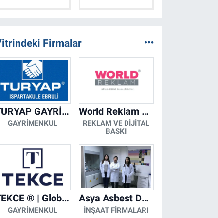
itrindeki Firmalar
TURYAP GAYRİMENKUL DANIŞMANLIK HİZMETLERİ
World Reklam Copy Center
GAYRIMENKUL
REKLAM VE DIJITAL
BASKI
TEKCE ® | Global Gayrimenkul Şirketi
Asya Asbest Danışmanlık - Asbest Söküm ve Asbest Raporu
GAYRIMENKUL
İNŞAAT FIRMALARI