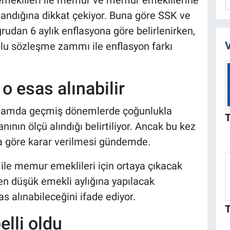
r emeklileri ile memur ve memur emeklilerine
landığına dikkat çekiyor. Buna göre SSK ve
udan 6 aylık enflasyona göre belirlenirken,
V
u sözleşme zammı ile enflasyon farkı
 esas alınabilir
k zamda geçmiş dönemlerde çoğunlukla
ının ölçü alındığı belirtiliyor. Ancak bu kez
a göre karar verilmesi gündemde.
 ile memur emeklileri için ortaya çıkacak
 en düşük emekli aylığına yapılacak
 alınabileceğini ifade ediyor.
elli oldu