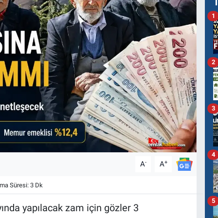
1
2
3
4
-
+
A
A
a Süresi: 3 Dk
5
ında yapılacak zam için gözler 3