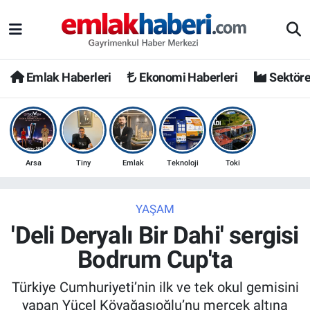
Emlak Haberleri
Ekonomi Haberleri
Sektöre
Arsa
Tiny
Emlak
Teknoloji
Toki
YAŞAM
'Deli Deryalı Bir Dahi' sergisi
Bodrum Cup'ta
Türkiye Cumhuriyeti’nin ilk ve tek okul gemisini
yapan Yücel Köyağasıoğlu’nu mercek altına