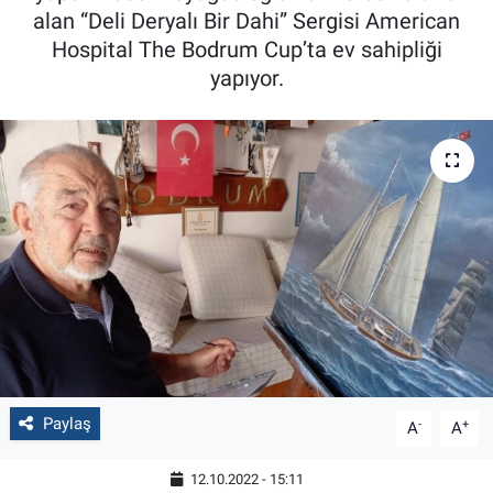
alan “Deli Deryalı Bir Dahi” Sergisi American
Hospital The Bodrum Cup’ta ev sahipliği
yapıyor.
Paylaş
-
+
A
A
12.10.2022 - 15:11