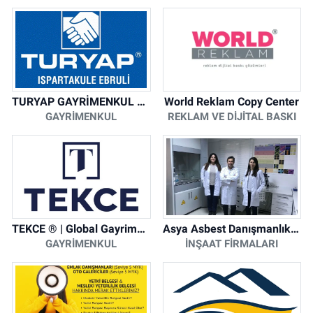
TURYAP GAYRİMENKUL DANIŞMANLIK HİZMETLERİ
World Reklam Copy Center
GAYRIMENKUL
REKLAM VE DIJITAL BASKI
TEKCE ® | Global Gayrimenkul Şirketi
Asya Asbest Danışmanlık - Asbest Söküm ve Asbest Raporu
GAYRIMENKUL
İNŞAAT FIRMALARI