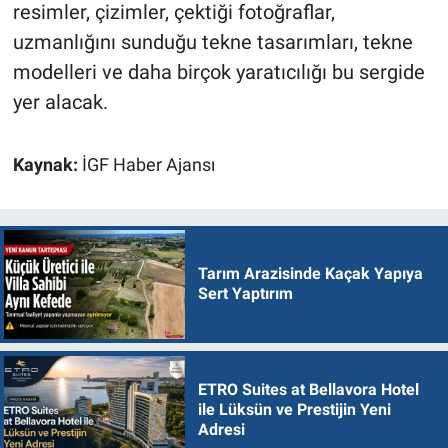
resimler, çizimler, çektiği fotoğraflar,
uzmanlığını sunduğu tekne tasarımları, tekne
modelleri ve daha birçok yaratıcılığı bu sergide
yer alacak.
Kaynak:
İGF Haber Ajansı
Tarım Arazisinde Kaçak Yapıya
Sert Yaptırım
ETRO Suites at Bellavora Hotel
ile Lüksün ve Prestijin Yeni
Adresi