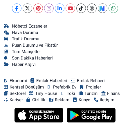
Nöbetçi Eczaneler
Hava Durumu
Trafik Durumu
Puan Durumu ve Fikstür
Tüm Manşetler
Son Dakika Haberleri
Haber Arşivi
Ekonomi
Emlak Haberleri
Emlak Rehberi
Kentsel Dönüşüm
Prefabrik Ev
Projeler
Sektörel
Tiny House
Toki
Turizm
Finans
Kariyer
Gizlilik
Reklam
Künye
iletişim