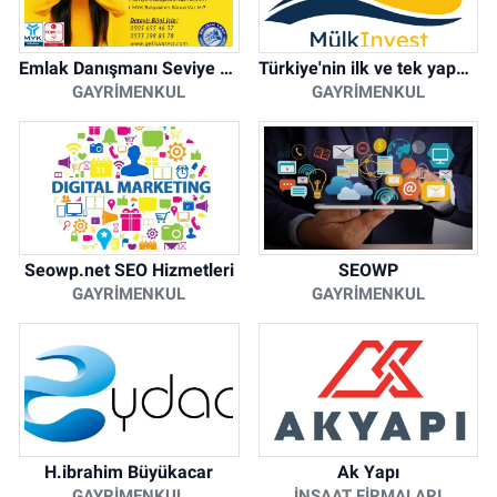
Emlak Danışmanı Seviye 5 Mesleki Yeterlilik Belgesi
Türkiye'nin ilk ve tek yapay zeka destekli arsa ilan platformu
GAYRIMENKUL
GAYRIMENKUL
Seowp.net SEO Hizmetleri
SEOWP
GAYRIMENKUL
GAYRIMENKUL
H.ibrahim Büyükacar
Ak Yapı
GAYRIMENKUL
İNŞAAT FIRMALARI