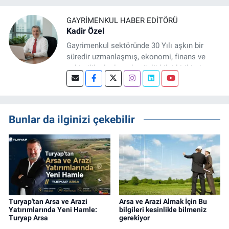
GAYRIMENKUL HABER EDITÖRÜ
Kadir Özel
Gayrimenkul sektöründe 30 Yılı aşkın bir
süredir uzmanlaşmış, ekonomi, finans ve
şehircilik alanlarında güçlü bilgi birikimine
sahip, dijital medya odaklı deneyimli bir
Gayrimenkul Editörüyüm. Konut, arsa, ticari
gayrimenkul, kentsel dönüşüm ve yatırım
projeleri üzerine haber, analiz ve özel
Bunlar da ilginizi çekebilir
dosyalar hazırlama konusunda yetkinim.
Turyap'tan Arsa ve Arazi
Arsa ve Arazi Almak İçin Bu
Yatırımlarında Yeni Hamle:
bilgileri kesinlikle bilmeniz
Turyap Arsa
gerekiyor