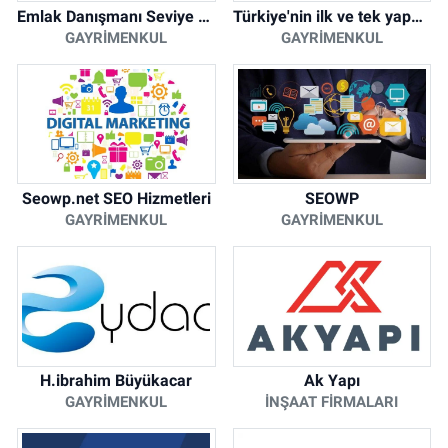
Emlak Danışmanı Seviye 5 Mesleki Yeterlilik Belgesi
Türkiye'nin ilk ve tek yapay zeka destekli arsa ilan platformu
GAYRIMENKUL
GAYRIMENKUL
Seowp.net SEO Hizmetleri
SEOWP
GAYRIMENKUL
GAYRIMENKUL
H.ibrahim Büyükacar
Ak Yapı
GAYRIMENKUL
İNŞAAT FIRMALARI