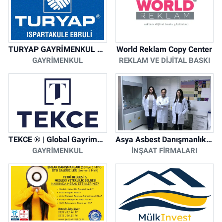
TURYAP GAYRİMENKUL DANIŞMANLIK HİZMETLERİ
World Reklam Copy Center
GAYRIMENKUL
REKLAM VE DIJITAL BASKI
TEKCE ® | Global Gayrimenkul Şirketi
Asya Asbest Danışmanlık - Asbest Söküm ve Asbest Raporu
GAYRIMENKUL
İNŞAAT FIRMALARI