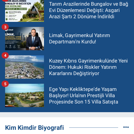
Tarım Arazilerinde Bungalov ve Bağ
Evi Düzenlemesi Değişti: Asgari
Arazi Şartı 2 Dönüme İndirildi
3
Limak, Gayrimenkul Yatırım
Departmanı'nı Kurdu!
4
Kuzey Kıbrıs Gayrimenkulünde Yeni
Dönem: Hukuki Riskler Yatırım
Kararlarını Değiştiriyor
5
Ege Yapı Kekliktepe'de Yaşam
Başlıyor! Urla'nın Prestijli Villa
Projesinde Son 15 Villa Satışta
Kim Kimdir Biyografi