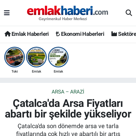
Emlak Haberleri
Ekonomi Haberleri
Sektöre
Toki
Emlak
Emlak
ARSA – ARAZI
Çatalca'da Arsa Fiyatları
abartı bir şekilde yükseliyor
Çatalca'da son dönemde arsa ve tarla
fiyatlarında çok hızlı ve abartılı bir artış