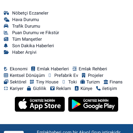
Nöbetçi Eczaneler
Hava Durumu
Trafik Durumu
Puan Durumu ve Fikstür
Tüm Manşetler
Son Dakika Haberleri
Haber Arşivi
Ekonomi
Emlak Haberleri
Emlak Rehberi
Kentsel Dönüşüm
Prefabrik Ev
Projeler
Sektörel
Tiny House
Toki
Turizm
Finans
Kariyer
Gizlilik
Reklam
Künye
iletişim
Emlakhaberi.com bir Akyol Grup iştirakidir.