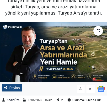
Türkiye'nin ilk yerli ve milli emlak pazarlama
şirketi Turyap, arsa ve arazi yatırımlarına
yönelik yeni yapılanması Turyap Arsa'yı tanıttı.
Paylaş
-
+
A
A
Kadir Özel
19.06.2026 - 15:42
2
Okunma Süresi: 4 Dk