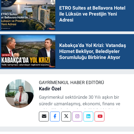
ETRO Suites at Bellavora Hotel
ile Lüksün ve Prestijin Yeni
Adresi
Kabakça’da Yol Krizi: Vatandaş
Hizmet Bekliyor, Belediyeler
Sorumluluğu Birbirine Atıyor
GAYRIMENKUL HABER EDITÖRÜ
Kadir Özel
Gayrimenkul sektöründe 30 Yılı aşkın bir
süredir uzmanlaşmış, ekonomi, finans ve
şehircilik alanlarında güçlü bilgi birikimine
sahip, dijital medya odaklı deneyimli bir
Gayrimenkul Editörüyüm. Konut, arsa, ticari
gayrimenkul, kentsel dönüşüm ve yatırım