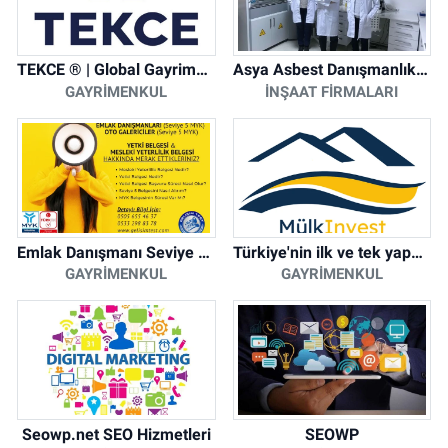
TEKCE ® | Global Gayrimenkul Şirketi
Asya Asbest Danışmanlık - Asbest Söküm ve Asbest Raporu
GAYRIMENKUL
İNŞAAT FIRMALARI
Emlak Danışmanı Seviye 5 Mesleki Yeterlilik Belgesi
Türkiye'nin ilk ve tek yapay zeka destekli arsa ilan platformu
GAYRIMENKUL
GAYRIMENKUL
Seowp.net SEO Hizmetleri
SEOWP