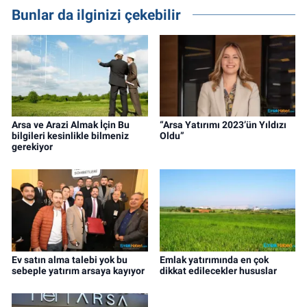
projeleri üzerine haber, analiz ve özel
Bunlar da ilginizi çekebilir
dosyalar hazırlama konusunda yetkinim.
Arsa ve Arazi Almak İçin Bu
“Arsa Yatırımı 2023’ün Yıldızı
bilgileri kesinlikle bilmeniz
Oldu”
gerekiyor
Ev satın alma talebi yok bu
Emlak yatırımında en çok
sebeple yatırım arsaya kayıyor
dikkat edilecekler hususlar