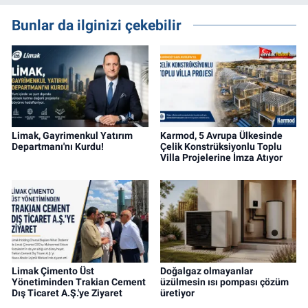
gayrimenkul, kentsel dönüşüm ve yatırım
projeleri üzerine haber, analiz ve özel
Bunlar da ilginizi çekebilir
dosyalar hazırlama konusunda yetkinim.
Limak, Gayrimenkul Yatırım
Karmod, 5 Avrupa Ülkesinde
Departmanı'nı Kurdu!
Çelik Konstrüksiyonlu Toplu
Villa Projelerine İmza Atıyor
Limak Çimento Üst
Doğalgaz olmayanlar
Yönetiminden Trakian Cement
üzülmesin ısı pompası çözüm
Dış Ticaret A.Ş.'ye Ziyaret
üretiyor