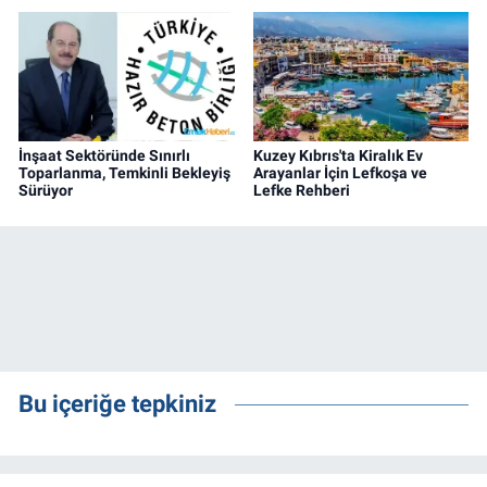
İnşaat Sektöründe Sınırlı
Kuzey Kıbrıs'ta Kiralık Ev
Toparlanma, Temkinli Bekleyiş
Arayanlar İçin Lefkoşa ve
Sürüyor
Lefke Rehberi
Bu içeriğe tepkiniz