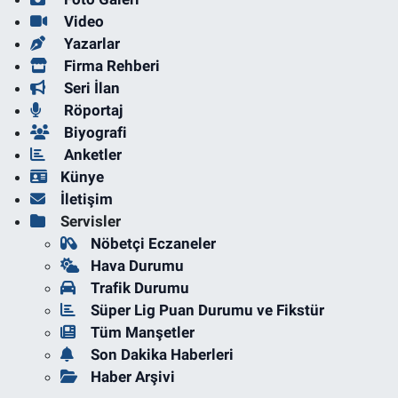
Video
Yazarlar
Firma Rehberi
Seri İlan
Röportaj
Biyografi
Anketler
Künye
İletişim
Servisler
Nöbetçi Eczaneler
Hava Durumu
Trafik Durumu
Süper Lig Puan Durumu ve Fikstür
Tüm Manşetler
Son Dakika Haberleri
Haber Arşivi