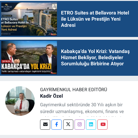
ETRO Suites at Bellavora Hotel
ile Lüksün ve Prestijin Yeni
Adresi
Kabakça’da Yol Krizi: Vatandaş
Hizmet Bekliyor, Belediyeler
Sorumluluğu Birbirine Atıyor
GAYRIMENKUL HABER EDITÖRÜ
Kadir Özel
Gayrimenkul sektöründe 30 Yılı aşkın bir
süredir uzmanlaşmış, ekonomi, finans ve
şehircilik alanlarında güçlü bilgi birikimine
sahip, dijital medya odaklı deneyimli bir
Gayrimenkul Editörüyüm. Konut, arsa, ticari