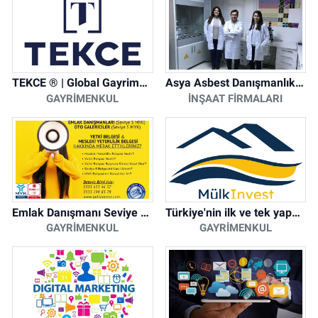
TEKCE ® | Global Gayrimenkul Şirketi
Asya Asbest Danışmanlık - Asbest Söküm ve Asbest Raporu
GAYRIMENKUL
İNŞAAT FIRMALARI
Emlak Danışmanı Seviye 5 Mesleki Yeterlilik Belgesi
Türkiye'nin ilk ve tek yapay zeka destekli arsa ilan platformu
GAYRIMENKUL
GAYRIMENKUL