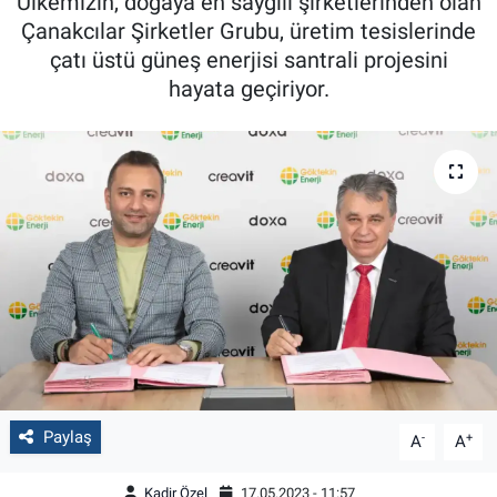
Ülkemizin, doğaya en saygılı şirketlerinden olan
Çanakcılar Şirketler Grubu, üretim tesislerinde
çatı üstü güneş enerjisi santrali projesini
hayata geçiriyor.
Paylaş
-
+
A
A
Kadir Özel
17.05.2023 - 11:57