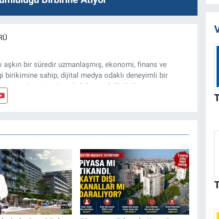
V
RÜ
ı aşkın bir süredir uzmanlaşmış, ekonomi, finans ve
gi birikimine sahip, dijital medya odaklı deneyimli bir
, arsa, ticari gayrimenkul, kentsel dönüşüm ve yatırım
z ve özel dosyalar hazırlama konusunda yetkinim.