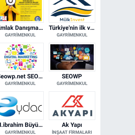
Emlak Danışmanı Seviye 5 Mesleki Yeterlilik Belgesi
Türkiye'nin ilk ve tek yapay zeka destekli arsa ilan platformu
GAYRIMENKUL
GAYRIMENKUL
Seowp.net SEO Hizmetleri
SEOWP
GAYRIMENKUL
GAYRIMENKUL
H.ibrahim Büyükacar
Ak Yapı
GAYRIMENKUL
İNŞAAT FIRMALARI