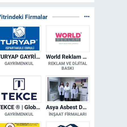
itrindeki Firmalar
TURYAP GAYRİMENKUL DANIŞMANLIK HİZMETLERİ
World Reklam Copy Center
GAYRIMENKUL
REKLAM VE DIJITAL
BASKI
TEKCE ® | Global Gayrimenkul Şirketi
Asya Asbest Danışmanlık - Asbest Söküm ve Asbest Raporu
GAYRIMENKUL
İNŞAAT FIRMALARI