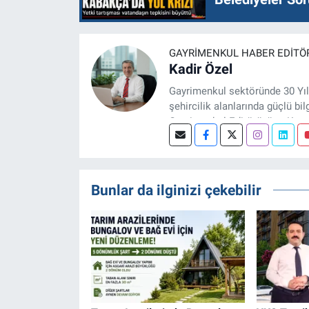
GAYRIMENKUL HABER EDITÖ
Kadir Özel
Gayrimenkul sektöründe 30 Yıl
şehircilik alanlarında güçlü bil
Gayrimenkul Editörüyüm. Konut
projeleri üzerine haber, anali
Bunlar da ilginizi çekebilir