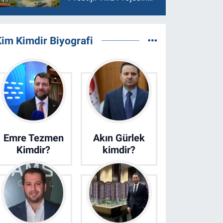
Son 15 Villa Satışta
im Kimdir Biyografi
Emre Tezmen
Akın Gürlek
Kimdir?
kimdir?