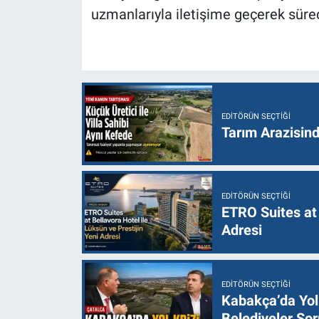
uzmanlarıyla iletişime geçerek süreç 
EDITÖRÜN SEÇTIĞI
Tarım Arazisin
EDITÖRÜN SEÇTIĞI
ETRO Suites at 
Adresi
EDITÖRÜN SEÇTIĞI
Kabakça’da Yol 
Belediyeler Sor