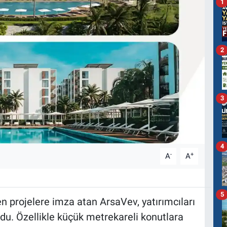
1
2
3
4
-
+
A
A
5
 projelere imza atan ArsaVev, yatırımcıları
u. Özellikle küçük metrekareli konutlara