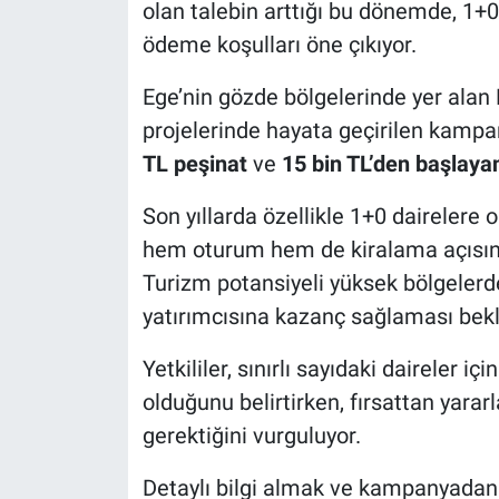
olan talebin arttığı bu dönemde, 1+0 
ödeme koşulları öne çıkıyor.
Ege’nin gözde bölgelerinde yer alan 
projelerinde hayata geçirilen kamp
TL peşinat
ve
15 bin TL’den başlayan
Son yıllarda özellikle 1+0 dairelere ol
hem oturum hem de kiralama açısında
Turizm potansiyeli yüksek bölgelerde
yatırımcısına kazanç sağlaması bekl
Yetkililer, sınırlı sayıdaki daireler 
olduğunu belirtirken, fırsattan yara
gerektiğini vurguluyor.
Detaylı bilgi almak ve kampanyadan