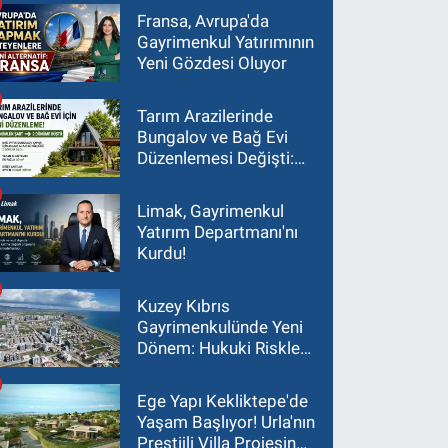
Fransa, Avrupa'da
Gayrimenkul Yatırımının
Yeni Gözdesi Oluyor
Tarım Arazilerinde
Bungalov ve Bağ Evi
Düzenlemesi Değişti:
Asgari Arazi Şartı 2
Dönüme İndirildi
Limak, Gayrimenkul
Yatırım Departmanı'nı
Kurdu!
Kuzey Kıbrıs
Gayrimenkulünde Yeni
Dönem: Hukuki Riskler
Yatırım Kararlarını
Değiştiriyor
Ege Yapı Kekliktepe'de
Yaşam Başlıyor! Urla'nın
Prestijli Villa Projesinde