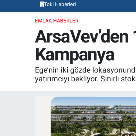
Toki Haberleri
EMLAK HABERLERI
ArsaVev’den 
Kampanya
Ege’nin iki gözde lokasyonunda
yatırımcıyı bekliyor. Sınırlı s