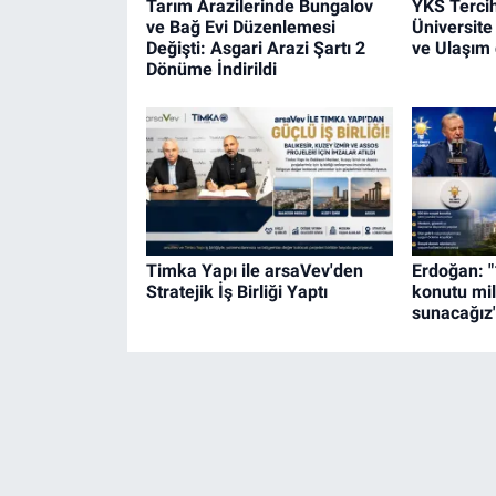
Tarım Arazilerinde Bungalov
YKS Tercih
ve Bağ Evi Düzenlemesi
Üniversit
Değişti: Asgari Arazi Şartı 2
ve Ulaşım 
Dönüme İndirildi
Timka Yapı ile arsaVev'den
Erdoğan: "
Stratejik İş Birliği Yaptı
konutu mil
sunacağız