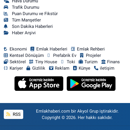
Hava Durumu
Trafik Durumu
Puan Durumu ve Fikstür
Tüm Manşetler
Son Dakika Haberleri
Haber Arşivi
Ekonomi
Emlak Haberleri
Emlak Rehberi
Kentsel Dönüşüm
Prefabrik Ev
Projeler
Sektörel
Tiny House
Toki
Turizm
Finans
Kariyer
Gizlilik
Reklam
Künye
iletişim
Emlakhaberi.com bir Akyol Grup iştirakidir.
RSS
Copyright © 2026. Her hakkı saklıdır.