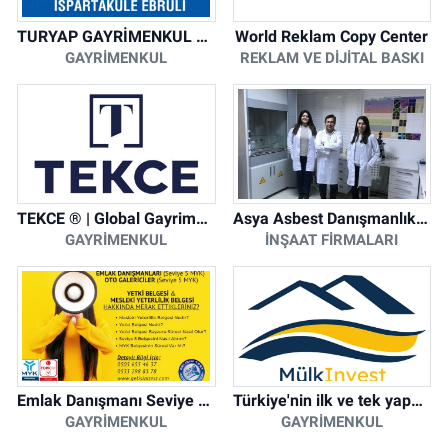
TURYAP GAYRİMENKUL DANIŞMANLIK HİZMETLERİ
World Reklam Copy Center
GAYRIMENKUL
REKLAM VE DIJITAL BASKI
TEKCE ® | Global Gayrimenkul Şirketi
Asya Asbest Danışmanlık - Asbest Söküm ve Asbest Raporu
GAYRIMENKUL
İNŞAAT FIRMALARI
Emlak Danışmanı Seviye 5 Mesleki Yeterlilik Belgesi
Türkiye'nin ilk ve tek yapay zeka destekli arsa ilan platformu
GAYRIMENKUL
GAYRIMENKUL