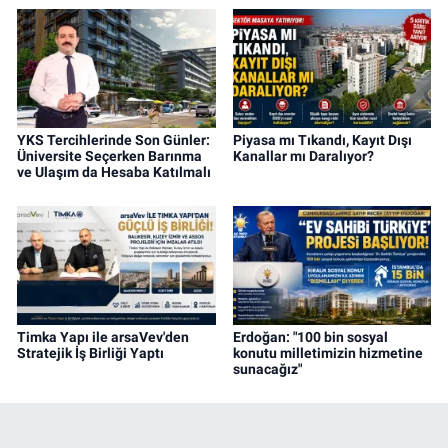
YKS Tercihlerinde Son Günler:
Piyasa mı Tıkandı, Kayıt Dışı
Üniversite Seçerken Barınma
Kanallar mı Daralıyor?
ve Ulaşım da Hesaba Katılmalı
Timka Yapı ile arsaVev'den
Erdoğan: "100 bin sosyal
Stratejik İş Birliği Yaptı
konutu milletimizin hizmetine
sunacağız"