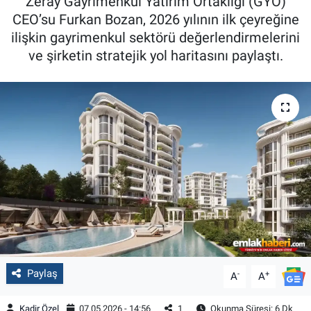
Zeray Gayrimenkul Yatırım Ortaklığı (GYO)
CEO’su Furkan Bozan, 2026 yılının ilk çeyreğine
ilişkin gayrimenkul sektörü değerlendirmelerini
ve şirketin stratejik yol haritasını paylaştı.
Paylaş
-
+
A
A
Kadir Özel
07.05.2026 - 14:56
1
Okunma Süresi: 6 Dk