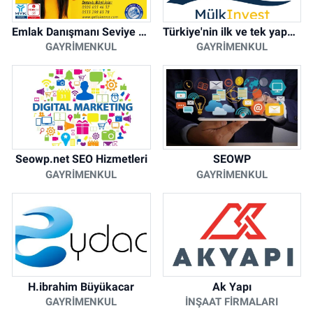
Emlak Danışmanı Seviye 5 Mesleki Yeterlilik Belgesi
Türkiye'nin ilk ve tek yapay zeka destekli arsa ilan platformu
GAYRIMENKUL
GAYRIMENKUL
Seowp.net SEO Hizmetleri
SEOWP
GAYRIMENKUL
GAYRIMENKUL
H.ibrahim Büyükacar
Ak Yapı
GAYRIMENKUL
İNŞAAT FIRMALARI