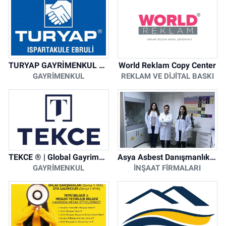
TURYAP GAYRİMENKUL DANIŞMANLIK HİZMETLERİ
World Reklam Copy Center
GAYRIMENKUL
REKLAM VE DIJITAL BASKI
TEKCE ® | Global Gayrimenkul Şirketi
Asya Asbest Danışmanlık - Asbest Söküm ve Asbest Raporu
GAYRIMENKUL
İNŞAAT FIRMALARI