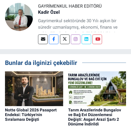
GAYRIMENKUL HABER EDITÖRÜ
Kadir Özel
Gayrimenkul sektöründe 30 Yılı aşkın bir
süredir uzmanlaşmış, ekonomi, finans ve
şehircilik alanlarında güçlü bilgi birikimine
sahip, dijital medya odaklı deneyimli bir
Gayrimenkul Editörüyüm. Konut, arsa, ticari
gayrimenkul, kentsel dönüşüm ve yatırım
projeleri üzerine haber, analiz ve özel
Bunlar da ilginizi çekebilir
dosyalar hazırlama konusunda yetkinim.
Notte Global 2026 Pasaport
Tarım Arazilerinde Bungalov
Endeksi: Türkiye'nin
ve Bağ Evi Düzenlemesi
Sıralaması Değişti
Değişti: Asgari Arazi Şartı 2
Dönüme İndirildi