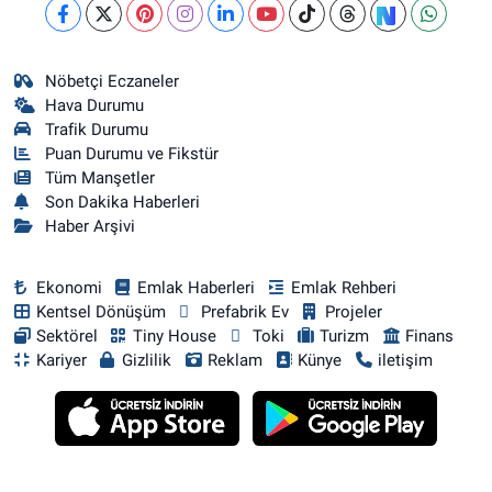
Nöbetçi Eczaneler
Hava Durumu
Trafik Durumu
Puan Durumu ve Fikstür
Tüm Manşetler
Son Dakika Haberleri
Haber Arşivi
Ekonomi
Emlak Haberleri
Emlak Rehberi
Kentsel Dönüşüm
Prefabrik Ev
Projeler
Sektörel
Tiny House
Toki
Turizm
Finans
Kariyer
Gizlilik
Reklam
Künye
iletişim