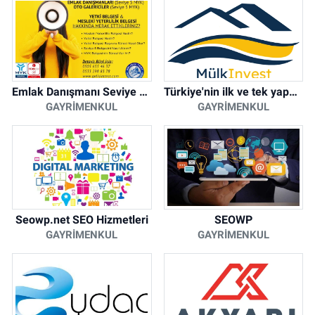
Emlak Danışmanı Seviye 5 Mesleki Yeterlilik Belgesi
Türkiye'nin ilk ve tek yapay zeka destekli arsa ilan platformu
GAYRIMENKUL
GAYRIMENKUL
Seowp.net SEO Hizmetleri
SEOWP
GAYRIMENKUL
GAYRIMENKUL