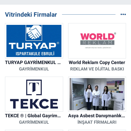
Vitrindeki Firmalar
TURYAP GAYRİMENKUL DANIŞMANLIK HİZMETLERİ
World Reklam Copy Center
GAYRIMENKUL
REKLAM VE DIJITAL BASKI
TEKCE ® | Global Gayrimenkul Şirketi
Asya Asbest Danışmanlık - Asbest Söküm ve Asbest Raporu
GAYRIMENKUL
İNŞAAT FIRMALARI