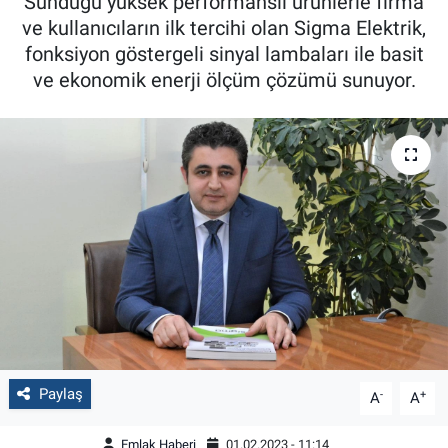
Sunduğu yüksek performanslı ürünlerle firma
ve kullanıcıların ilk tercihi olan Sigma Elektrik,
fonksiyon göstergeli sinyal lambaları ile basit
ve ekonomik enerji ölçüm çözümü sunuyor.
Paylaş
-
+
A
A
Emlak Haberi
01.02.2023 - 11:14