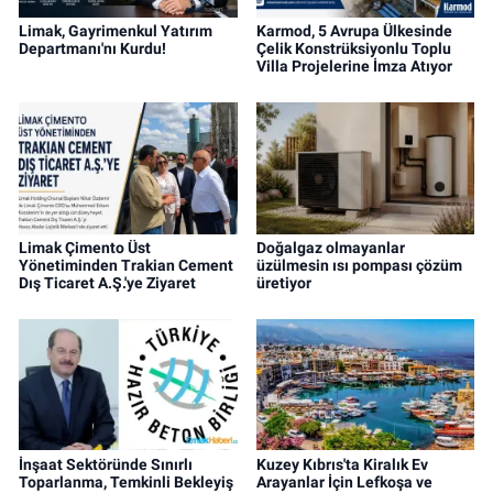
Limak, Gayrimenkul Yatırım
Karmod, 5 Avrupa Ülkesinde
Departmanı'nı Kurdu!
Çelik Konstrüksiyonlu Toplu
Villa Projelerine İmza Atıyor
Limak Çimento Üst
Doğalgaz olmayanlar
Yönetiminden Trakian Cement
üzülmesin ısı pompası çözüm
Dış Ticaret A.Ş.'ye Ziyaret
üretiyor
İnşaat Sektöründe Sınırlı
Kuzey Kıbrıs'ta Kiralık Ev
Toparlanma, Temkinli Bekleyiş
Arayanlar İçin Lefkoşa ve