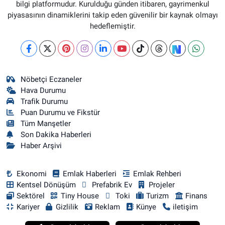
bilgi platformudur. Kurulduğu günden itibaren, gayrimenkul
piyasasının dinamiklerini takip eden güvenilir bir kaynak olmayı
hedeflemiştir.
Nöbetçi Eczaneler
Hava Durumu
Trafik Durumu
Puan Durumu ve Fikstür
Tüm Manşetler
Son Dakika Haberleri
Haber Arşivi
Ekonomi
Emlak Haberleri
Emlak Rehberi
Kentsel Dönüşüm
Prefabrik Ev
Projeler
Sektörel
Tiny House
Toki
Turizm
Finans
Kariyer
Gizlilik
Reklam
Künye
iletişim