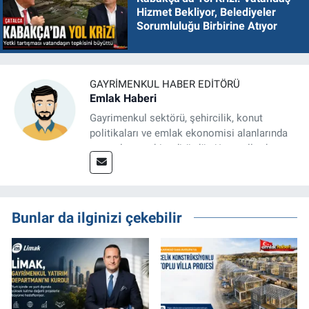
Hizmet Bekliyor, Belediyeler
Sorumluluğu Birbirine Atıyor
GAYRIMENKUL HABER EDITÖRÜ
Emlak Haberi
Gayrimenkul sektörü, şehircilik, konut
politikaları ve emlak ekonomisi alanlarında
uzmanlaşmış bir editördür. Uzun yıllardır
konut piyasası, arsa ve arazi yatırımları,
kentsel dönüşüm projeleri, kamu
düzenlemeleri ve sektör verileri üzerine
haber, analiz ve özel dosyalar
Bunlar da ilginizi çekebilir
hazırlamaktadır.