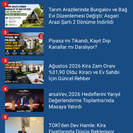
1
Tarım Arazilerinde Bungalov ve Bağ
Evi Düzenlemesi Değişti: Asgari
Arazi Şartı 2 Dönüme İndirildi
2
Piyasa mı Tıkandı, Kayıt Dışı
Kanallar mı Daralıyor?
3
Ağustos 2026 Kira Zam Oranı
%31,90 Oldu: Kiracı ve Ev Sahibi
İçin Güncel Rehber
4
arsaVev, 2026 Hedeflerini Yarıyıl
Değerlendirme Toplantısı'nda
Masaya Yatırdı
5
TOKİ'den Dev Hamle: Kira
Fiyatlarında Düşüş Bekleniyor