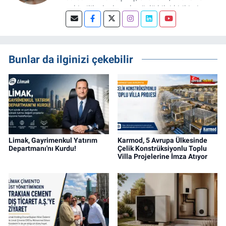
şehircilik alanlarında güçlü bilgi birikimine
sahip, dijital medya odaklı deneyimli bir
Gayrimenkul Editörüyüm. Konut, arsa, ticari
gayrimenkul, kentsel dönüşüm ve yatırım
projeleri üzerine haber, analiz ve özel
Bunlar da ilginizi çekebilir
dosyalar hazırlama konusunda yetkinim.
Limak, Gayrimenkul Yatırım
Karmod, 5 Avrupa Ülkesinde
Departmanı'nı Kurdu!
Çelik Konstrüksiyonlu Toplu
Villa Projelerine İmza Atıyor