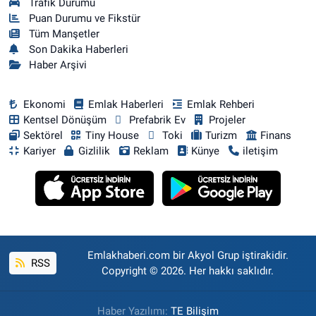
Trafik Durumu
Puan Durumu ve Fikstür
Tüm Manşetler
Son Dakika Haberleri
Haber Arşivi
Ekonomi
Emlak Haberleri
Emlak Rehberi
Kentsel Dönüşüm
Prefabrik Ev
Projeler
Sektörel
Tiny House
Toki
Turizm
Finans
Kariyer
Gizlilik
Reklam
Künye
iletişim
Emlakhaberi.com bir Akyol Grup iştirakidir.
RSS
Copyright © 2026. Her hakkı saklıdır.
Haber Yazılımı:
TE Bilişim