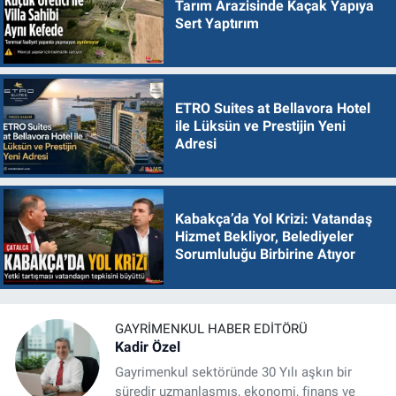
Tarım Arazisinde Kaçak Yapıya
Sert Yaptırım
ETRO Suites at Bellavora Hotel
ile Lüksün ve Prestijin Yeni
Adresi
Kabakça’da Yol Krizi: Vatandaş
Hizmet Bekliyor, Belediyeler
Sorumluluğu Birbirine Atıyor
GAYRIMENKUL HABER EDITÖRÜ
Kadir Özel
Gayrimenkul sektöründe 30 Yılı aşkın bir
süredir uzmanlaşmış, ekonomi, finans ve