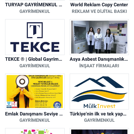
TURYAP GAYRİMENKUL DANIŞMANLIK HİZMETLERİ
World Reklam Copy Center
GAYRIMENKUL
REKLAM VE DIJITAL BASKI
TEKCE ® | Global Gayrimenkul Şirketi
Asya Asbest Danışmanlık - Asbest Söküm ve Asbest Raporu
GAYRIMENKUL
İNŞAAT FIRMALARI
Emlak Danışmanı Seviye 5 Mesleki Yeterlilik Belgesi
Türkiye'nin ilk ve tek yapay zeka destekli arsa ilan platformu
GAYRIMENKUL
GAYRIMENKUL