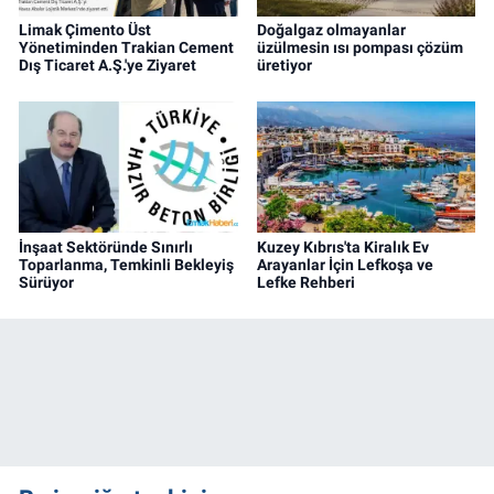
Limak Çimento Üst
Doğalgaz olmayanlar
Yönetiminden Trakian Cement
üzülmesin ısı pompası çözüm
Dış Ticaret A.Ş.'ye Ziyaret
üretiyor
İnşaat Sektöründe Sınırlı
Kuzey Kıbrıs'ta Kiralık Ev
Toparlanma, Temkinli Bekleyiş
Arayanlar İçin Lefkoşa ve
Sürüyor
Lefke Rehberi