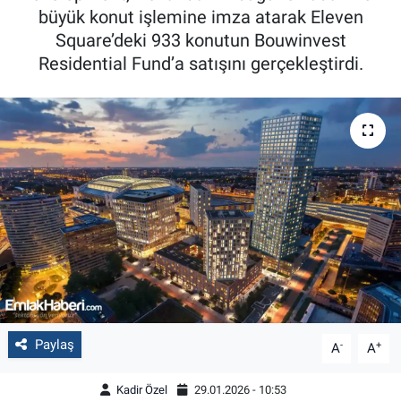
büyük konut işlemine imza atarak Eleven
Square’deki 933 konutun Bouwinvest
Residential Fund’a satışını gerçekleştirdi.
Paylaş
-
+
A
A
Kadir Özel
29.01.2026 - 10:53