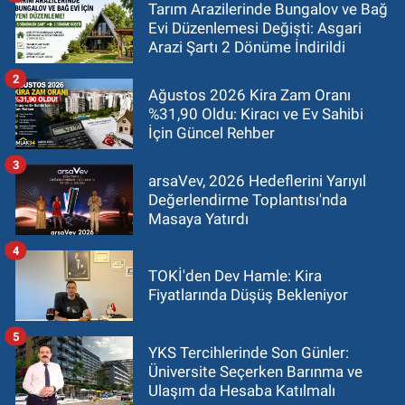
Tarım Arazilerinde Bungalov ve Bağ
Evi Düzenlemesi Değişti: Asgari
Arazi Şartı 2 Dönüme İndirildi
2
Ağustos 2026 Kira Zam Oranı
%31,90 Oldu: Kiracı ve Ev Sahibi
İçin Güncel Rehber
3
arsaVev, 2026 Hedeflerini Yarıyıl
Değerlendirme Toplantısı'nda
Masaya Yatırdı
4
TOKİ'den Dev Hamle: Kira
Fiyatlarında Düşüş Bekleniyor
5
YKS Tercihlerinde Son Günler:
Üniversite Seçerken Barınma ve
Ulaşım da Hesaba Katılmalı