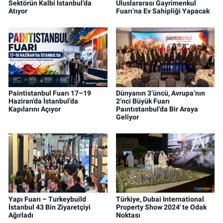
Sektörün Kalbi İstanbul’da
Uluslararası Gayrimenkul
Atıyor
Fuarı’na Ev Sahipliği Yapacak
Paintistanbul Fuarı 17–19
Dünyanın 3’üncü, Avrupa’nın
Haziran’da İstanbul’da
2’nci Büyük Fuarı
Kapılarını Açıyor
Paıntıstanbul’da Bir Araya
Geliyor
Yapı Fuarı – Turkeybuild
Türkiye, Dubai International
İstanbul 43 Bin Ziyaretçiyi
Property Show 2024' te Odak
Ağırladı
Noktası