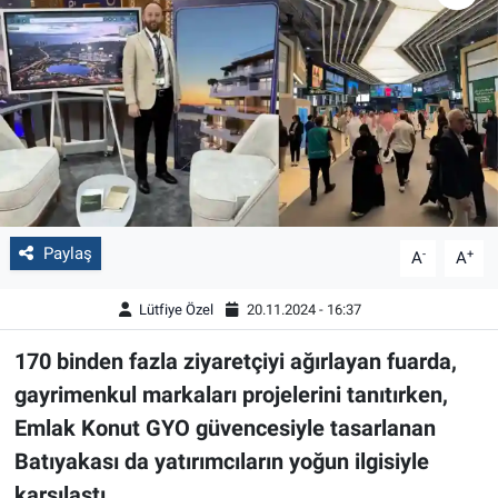
Paylaş
-
+
A
A
Lütfiye Özel
20.11.2024 - 16:37
170 binden fazla ziyaretçiyi ağırlayan fuarda,
gayrimenkul markaları projelerini tanıtırken,
Emlak Konut GYO güvencesiyle tasarlanan
Batıyakası da yatırımcıların yoğun ilgisiyle
karşılaştı.