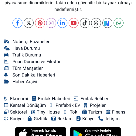
piyasasının dinamiklerini takip eden güvenilir bir kaynak olmayı
hedeflemiştir.
Nöbetçi Eczaneler
Hava Durumu
Trafik Durumu
Puan Durumu ve Fikstür
Tüm Manşetler
Son Dakika Haberleri
Haber Arşivi
Ekonomi
Emlak Haberleri
Emlak Rehberi
Kentsel Dönüşüm
Prefabrik Ev
Projeler
Sektörel
Tiny House
Toki
Turizm
Finans
Kariyer
Gizlilik
Reklam
Künye
iletişim