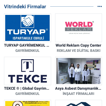
Vitrindeki Firmalar
TURYAP GAYRİMENKUL DANIŞMANLIK HİZMETLERİ
World Reklam Copy Center
GAYRIMENKUL
REKLAM VE DIJITAL BASKI
TEKCE ® | Global Gayrimenkul Şirketi
Asya Asbest Danışmanlık - Asbest Söküm ve Asbest Raporu
GAYRIMENKUL
İNŞAAT FIRMALARI