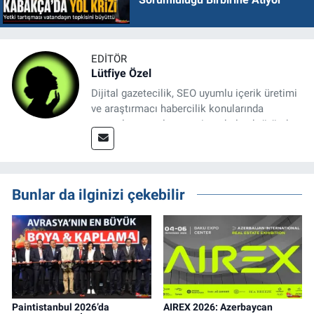
EDITÖR
Lütfiye Özel
Dijital gazetecilik, SEO uyumlu içerik üretimi
ve araştırmacı habercilik konularında
uzmanlaşmış olup, gayrimenkul sektöründe
şeffaflık ve kamu yararını önceleyen bir yayın
anlayışını benimsemektedir.
Bunlar da ilginizi çekebilir
Paintistanbul 2026’da
AIREX 2026: Azerbaycan