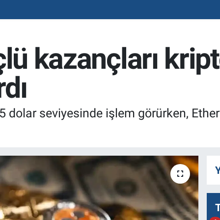
çlü kazançları krip
rdı
205 dolar seviyesinde işlem görürken, Eth
Y