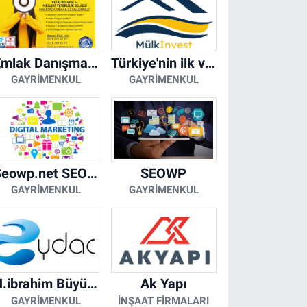
Emlak Danışmanı Seviye 5 Mesleki Yeterlilik Belgesi
Türkiye'nin ilk ve tek yapay zeka destekli arsa ilan platformu
GAYRIMENKUL
GAYRIMENKUL
Seowp.net SEO Hizmetleri
SEOWP
GAYRIMENKUL
GAYRIMENKUL
H.ibrahim Büyükacar
Ak Yapı
GAYRIMENKUL
İNŞAAT FIRMALARI