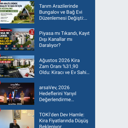
Tarım Arazilerinde
Bungalov ve Bağ Evi
Düzenlemesi Değişti:
Asgari Arazi Şartı 2
Dönüme İndirildi
Piyasa mı Tıkandı, Kayıt
Dışı Kanallar mı
Daralıyor?
Ağustos 2026 Kira
Zam Oranı %31,90
Oldu: Kiracı ve Ev Sahibi
İçin Güncel Rehber
arsaVev, 2026
Hedeflerini Yarıyıl
Değerlendirme
Toplantısı'nda Masaya
Yatırdı
TOKİ'den Dev Hamle:
Kira Fiyatlarında Düşüş
Bekleniyor