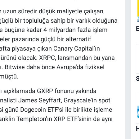
 uzun süredir düşük maliyetle çalışan,
üçlü bir topluluğa sahip bir varlık olduğuna
re bugüne kadar 4 milyardan fazla işlem
ler pazarında güçlü bir alternatif
hafta piyasaya çıkan Canary Capital’ın
P ürünü olacak. XRPC, lansmandan bu yana
dı. Bitwise daha önce Avrupa’da fiziksel
rmüştü.
ğı açıklamada GXRP fonunu yakında
alisti James Seyffart, Grayscale’in spot
günü Dogecoin ETF’si ile birlikte işleme
ranklin Templeton’ın XRP ETF’sinin de aynı