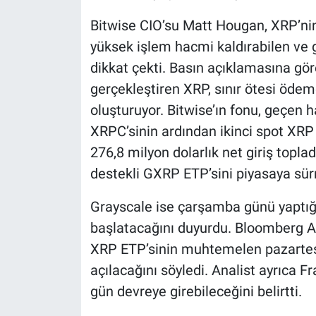
Bitwise CIO’su Matt Hougan, XRP’nin
yüksek işlem hacmi kaldırabilen ve g
dikkat çekti. Basın açıklamasına gö
gerçekleştiren XRP, sınır ötesi ödeme
oluşturuyor. Bitwise’ın fonu, geçen 
XRPC’sinin ardından ikinci spot XR
276,8 milyon dolarlık net giriş topla
destekli GXRP ETP’sini piyasaya sü
Grayscale ise çarşamba günü yaptı
başlatacağını duyurdu. Bloomberg An
XRP ETP’sinin muhtemelen pazartesi 
açılacağını söyledi. Analist ayrıca F
gün devreye girebileceğini belirtti.