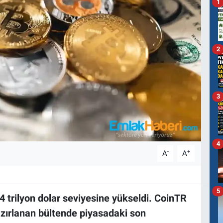
1
2
3
4
-
+
A
A
5
4 trilyon dolar seviyesine yükseldi. CoinTR
zırlanan bültende piyasadaki son