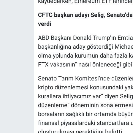
kaydederken, Ethereum ETF’lerinden 3
CFTC başkan adayı Selig, Senato’da d
verdi
ABD Başkanı Donald Trump’ın Emtia
başkanlığına aday gösterdiği Michael 
olma yolunda kurumun daha fazla ka
FTX vakasının” nasıl önleneceği gibi
Senato Tarım Komitesi’nde düzenle
kripto düzenlemesi konusundaki yakla
kurallara ihtiyacımız var” diyen Seli
düzenleme” döneminin sona ermesini v
borsaların sağlıklı bir ortamda büyü
finansal piyasalardaki standartlara 
oluşturulması gerektiğini belirtti.