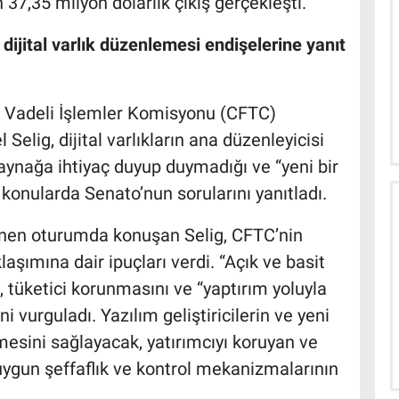
7,35 milyon dolarlık çıkış gerçekleşti.
ijital varlık düzenlemesi endişelerine yanıt
 Vadeli İşlemler Komisyonu (CFTC)
Selig, dijital varlıkların ana düzenleyicisi
ynağa ihtiyaç duyup duymadığı ve “yeni bir
 konularda Senato’nun sorularını yanıtladı.
nen oturumda konuşan Selig, CFTC’nin
şımına dair ipuçları verdi. “Açık ve basit
g, tüketici korunmasını ve “yaptırım yoluyla
urguladı. Yazılım geliştiricilerin ve yeni
mesini sağlayacak, yatırımcıyı koruyan ve
uygun şeffaflık ve kontrol mekanizmalarının