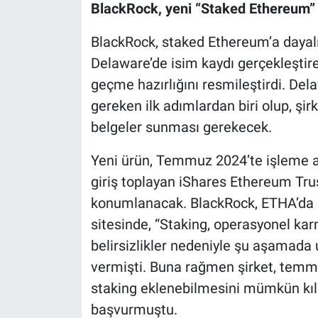
BlackRock, yeni “Staked Ethereum” E
BlackRock, staked Ethereum’a dayalı 
Delaware’de isim kaydı gerçekleşti
geçme hazırlığını resmileştirdi. Dela
gereken ilk adımlardan biri olup, şir
belgeler sunması gerekecek.
Yeni ürün, Temmuz 2024’te işleme aç
giriş toplayan iShares Ethereum Tru
konumlanacak. BlackRock, ETHA’da s
sitesinde, “Staking, operasyonel kar
belirsizlikler nedeniyle şu aşamada 
vermişti. Buna rağmen şirket, temmuz
staking eklenebilmesini mümkün kılac
başvurmuştu.