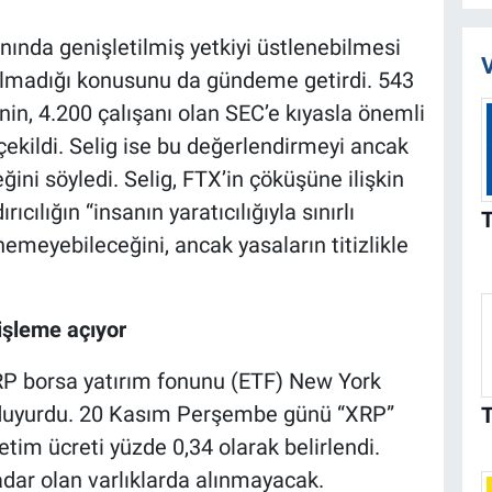
lanında genişletilmiş yetkiyi üstlenebilmesi
V
 olmadığı konusunu da gündeme getirdi. 543
in, 4.200 çalışanı olan SEC’e kıyasla önemli
ekildi. Selig ise bu değerlendirmeyi ancak
ini söyledi. Selig, FTX’in çöküşüne ilişkin
cılığın “insanın yaratıcılığıyla sınırlı
meyebileceğini, ancak yasaların titizlikle
işleme açıyor
P borsa yatırım fonunu (ETF) New York
ı duyurdu. 20 Kasım Perşembe günü “XRP”
im ücreti yüzde 0,34 olarak belirlendi.
adar olan varlıklarda alınmayacak.