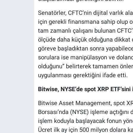
Senatörler, CFTC’nin dijital varlık a
için gerekli finansmana sahip olup
tam zamanlı çalışanı bulunan CFTC’n
ölçüde daha küçük olduğuna dikkat ç
göreve başladıktan sonra yapabileceğ
sorulara ise manipülasyon ve dolandırı
olduğunu” belirterek tamamen önlene
uygulanması gerektiğini ifade etti.
Bitwise, NYSE’de spot XRP ETF’sini 
Bitwise Asset Management, spot XR
Borsası’nda (NYSE) işleme açtığın
işlem koduyla başlayacak fonun yönet
Ücret ilk ay için 500 milyon dolara k