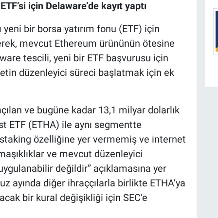
TF’si için Delaware’de kayıt yaptı
yeni bir borsa yatırım fonu (ETF) için
rerek, mevcut Ethereum ürününün ötesine
ware tescili, yeni bir ETF başvurusu için
ketin düzenleyici süreci başlatmak için ek
ılan ve bugüne kadar 13,1 milyar dolarlık
st ETF (ETHA) ile aynı segmentte
taking özelliğine yer vermemiş ve internet
maşıklıklar ve mevcut düzenleyici
uygulanabilir değildir” açıklamasına yer
 ayında diğer ihraççılarla birlikte ETHA’ya
ak bir kural değişikliği için SEC’e