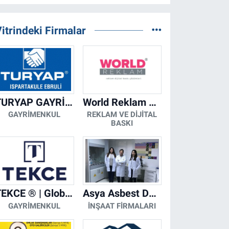
itrindeki Firmalar
TURYAP GAYRİMENKUL DANIŞMANLIK HİZMETLERİ
World Reklam Copy Center
GAYRIMENKUL
REKLAM VE DIJITAL
BASKI
TEKCE ® | Global Gayrimenkul Şirketi
Asya Asbest Danışmanlık - Asbest Söküm ve Asbest Raporu
GAYRIMENKUL
İNŞAAT FIRMALARI