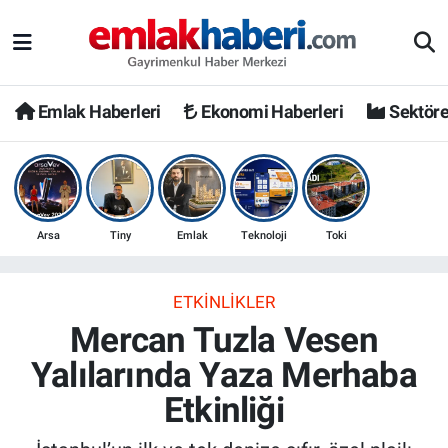
Emlak Haberleri
Ekonomi Haberleri
Sektöre
Arsa
Tiny
Emlak
Teknoloji
Toki
ETKINLIKLER
Mercan Tuzla Vesen
Yalılarında Yaza Merhaba
Etkinliği