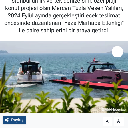
İstanbul’un ilk ve tek denize sıfır, özel plajlı
konut projesi olan Mercan Tuzla Vesen Yalıları,
2024 Eylül ayında gerçekleştirilecek teslimat
öncesinde düzenlenen "Yaza Merhaba Etkinliği"
ile daire sahiplerini bir araya getirdi.
Paylaş
-
+
A
A