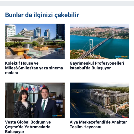
gayrimenkul, kentsel dönüşüm ve yatırım
projeleri üzerine haber, analiz ve özel
Bunlar da ilginizi çekebilir
dosyalar hazırlama konusunda yetkinim.
Kolektif House ve
Gayrimenkul Profesyonelleri
Miles&Smiles'tan yaza sinema
İstanbul'da Buluşuyor
molası
Vesta Global Bodrum ve
Alya Merkezefendi’de Anahtar
Çeşme'de Yatırımcılarla
Teslim Heyecanı
Buluşuyor