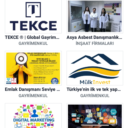
TEKCE ® | Global Gayrimenkul Şirketi
Asya Asbest Danışmanlık - Asbest Söküm ve Asbest Raporu
GAYRIMENKUL
İNŞAAT FIRMALARI
Emlak Danışmanı Seviye 5 Mesleki Yeterlilik Belgesi
Türkiye'nin ilk ve tek yapay zeka destekli arsa ilan platformu
GAYRIMENKUL
GAYRIMENKUL