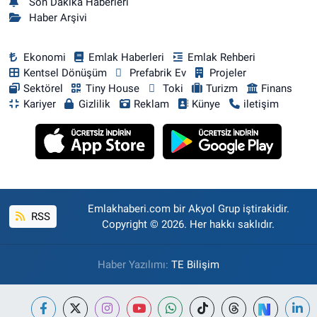
Son Dakika Haberleri
Haber Arşivi
Ekonomi
Emlak Haberleri
Emlak Rehberi
Kentsel Dönüşüm
Prefabrik Ev
Projeler
Sektörel
Tiny House
Toki
Turizm
Finans
Kariyer
Gizlilik
Reklam
Künye
iletişim
Emlakhaberi.com bir Akyol Grup iştirakidir.
RSS
Copyright © 2026. Her hakkı saklıdır.
Haber Yazılımı:
TE Bilişim