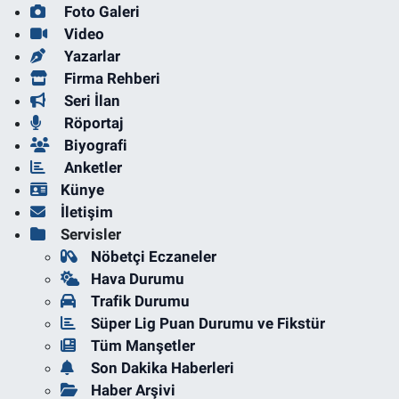
Foto Galeri
Video
Yazarlar
Firma Rehberi
Seri İlan
Röportaj
Biyografi
Anketler
Künye
İletişim
Servisler
Nöbetçi Eczaneler
Hava Durumu
Trafik Durumu
Süper Lig Puan Durumu ve Fikstür
Tüm Manşetler
Son Dakika Haberleri
Haber Arşivi