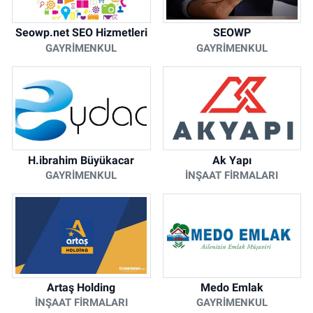
Seowp.net SEO Hizmetleri
SEOWP
GAYRIMENKUL
GAYRIMENKUL
H.ibrahim Büyükacar
Ak Yapı
GAYRIMENKUL
İNŞAAT FIRMALARI
Artaş Holding
Medo Emlak
İNŞAAT FIRMALARI
GAYRIMENKUL