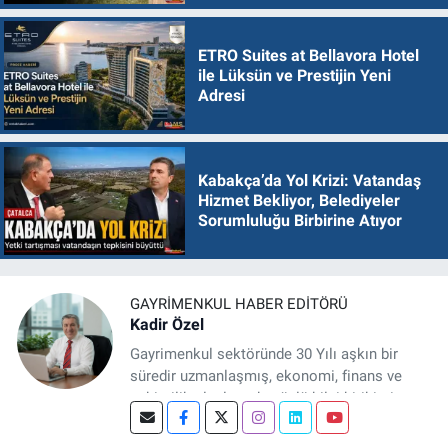
ETRO Suites at Bellavora Hotel
ile Lüksün ve Prestijin Yeni
Adresi
Kabakça’da Yol Krizi: Vatandaş
Hizmet Bekliyor, Belediyeler
Sorumluluğu Birbirine Atıyor
GAYRIMENKUL HABER EDITÖRÜ
Kadir Özel
Gayrimenkul sektöründe 30 Yılı aşkın bir
süredir uzmanlaşmış, ekonomi, finans ve
şehircilik alanlarında güçlü bilgi birikimine
sahip, dijital medya odaklı deneyimli bir
Gayrimenkul Editörüyüm. Konut, arsa, ticari