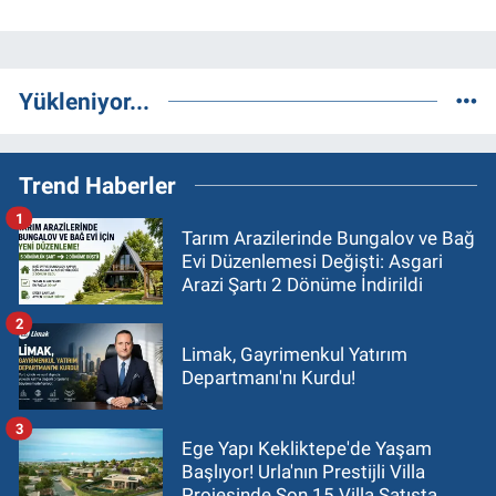
Yükleniyor...
Trend Haberler
1
Tarım Arazilerinde Bungalov ve Bağ
Evi Düzenlemesi Değişti: Asgari
Arazi Şartı 2 Dönüme İndirildi
2
Limak, Gayrimenkul Yatırım
Departmanı'nı Kurdu!
3
Ege Yapı Kekliktepe'de Yaşam
Başlıyor! Urla'nın Prestijli Villa
Projesinde Son 15 Villa Satışta