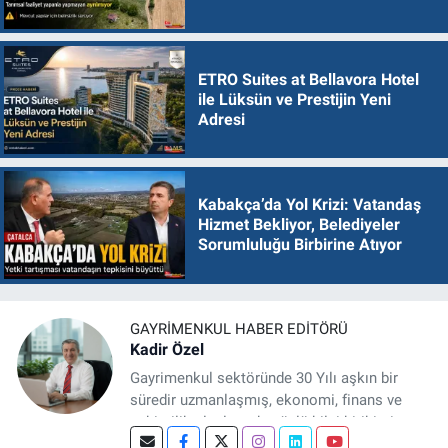
ETRO Suites at Bellavora Hotel
ile Lüksün ve Prestijin Yeni
Adresi
Kabakça’da Yol Krizi: Vatandaş
Hizmet Bekliyor, Belediyeler
Sorumluluğu Birbirine Atıyor
GAYRIMENKUL HABER EDITÖRÜ
Kadir Özel
Gayrimenkul sektöründe 30 Yılı aşkın bir
süredir uzmanlaşmış, ekonomi, finans ve
şehircilik alanlarında güçlü bilgi birikimine
sahip, dijital medya odaklı deneyimli bir