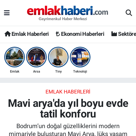
Emlak Haberleri
Ekonomi Haberleri
Sektöre
Emlak
Arsa
Tiny
Teknoloji
EMLAK HABERLERI
Mavi arya'da yıl boyu evde
tatil konforu
Bodrum’un doğal güzelliklerini modern
mimariyle buluşturan Mavi Arya, lüks yaşam