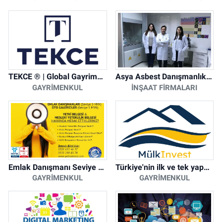
TEKCE ® | Global Gayrimenkul Şirketi
Asya Asbest Danışmanlık - Asbest Söküm ve Asbest Raporu
GAYRIMENKUL
İNŞAAT FIRMALARI
Emlak Danışmanı Seviye 5 Mesleki Yeterlilik Belgesi
Türkiye'nin ilk ve tek yapay zeka destekli arsa ilan platformu
GAYRIMENKUL
GAYRIMENKUL