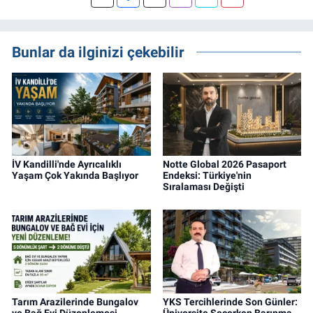
Gayrimenkul Editörüyüm. Konut, arsa, ticari
gayrimenkul, kentsel dönüşüm ve yatırım
projeleri üzerine haber, analiz ve özel
Bunlar da ilginizi çekebilir
dosyalar hazırlama konusunda yetkinim.
İV Kandilli'nde Ayrıcalıklı
Notte Global 2026 Pasaport
Yaşam Çok Yakında Başlıyor
Endeksi: Türkiye'nin
Sıralaması Değişti
Tarım Arazilerinde Bungalov
YKS Tercihlerinde Son Günler:
ve Bağ Evi Düzenlemesi
Üniversite Seçerken Barınma