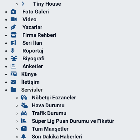
Tiny House
Foto Galeri
Video
Yazarlar
Firma Rehberi
Seri İlan
Röportaj
Biyografi
Anketler
Künye
İletişim
Servisler
Nöbetçi Eczaneler
Hava Durumu
Trafik Durumu
Süper Lig Puan Durumu ve Fikstür
Tüm Manşetler
Son Dakika Haberleri