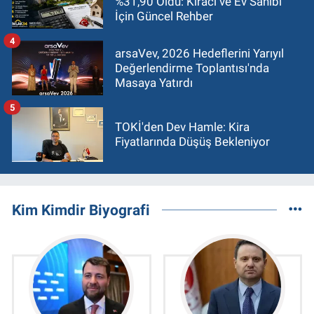
%31,90 Oldu: Kiracı ve Ev Sahibi
İçin Güncel Rehber
4
arsaVev, 2026 Hedeflerini Yarıyıl
Değerlendirme Toplantısı'nda
Masaya Yatırdı
5
TOKİ'den Dev Hamle: Kira
Fiyatlarında Düşüş Bekleniyor
Kim Kimdir Biyografi