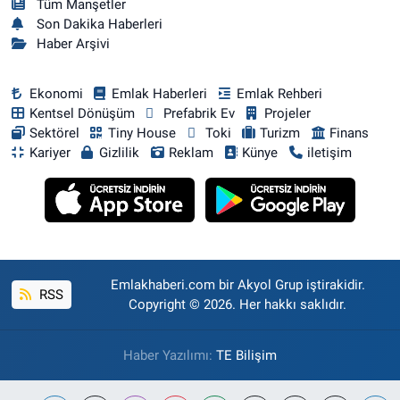
Tüm Manşetler
Son Dakika Haberleri
Haber Arşivi
Ekonomi
Emlak Haberleri
Emlak Rehberi
Kentsel Dönüşüm
Prefabrik Ev
Projeler
Sektörel
Tiny House
Toki
Turizm
Finans
Kariyer
Gizlilik
Reklam
Künye
iletişim
Emlakhaberi.com bir Akyol Grup iştirakidir.
RSS
Copyright © 2026. Her hakkı saklıdır.
Haber Yazılımı:
TE Bilişim