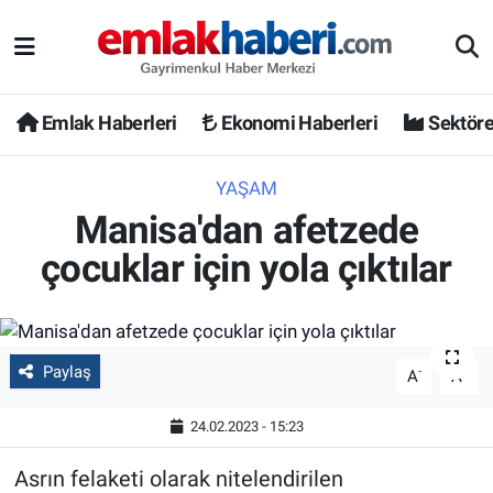
Emlak Haberleri
Ekonomi Haberleri
Sektöre
YAŞAM
Manisa'dan afetzede
çocuklar için yola çıktılar
Paylaş
-
+
A
A
24.02.2023 - 15:23
Asrın felaketi olarak nitelendirilen