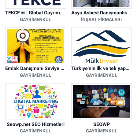
TEKCE ® | Global Gayrimenkul Şirketi
Asya Asbest Danışmanlık - Asbest Söküm ve Asbest Raporu
GAYRIMENKUL
İNŞAAT FIRMALARI
Emlak Danışmanı Seviye 5 Mesleki Yeterlilik Belgesi
Türkiye'nin ilk ve tek yapay zeka destekli arsa ilan platformu
GAYRIMENKUL
GAYRIMENKUL
Seowp.net SEO Hizmetleri
SEOWP
GAYRIMENKUL
GAYRIMENKUL