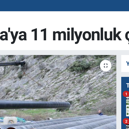
ca'ya 11 milyonluk 
Y
1
2