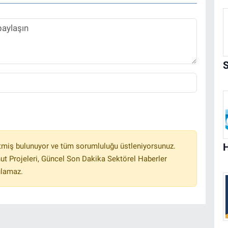
tmiş bulunuyor ve tüm sorumluluğu üstleniyorsunuz.
ut Projeleri, Güncel Son Dakika Sektörel Haberler
ulamaz.