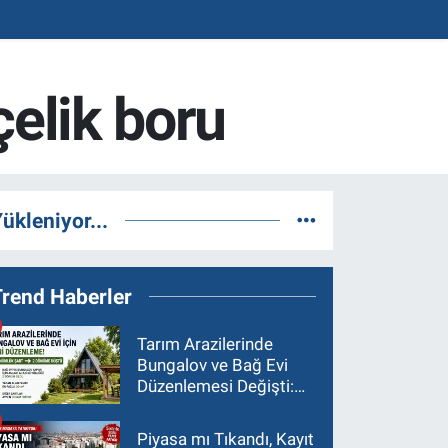
çelik boru
ükleniyor...
Trend Haberler
Tarım Arazilerinde
Bungalov ve Bağ Evi
Düzenlemesi Değişti:
Asgari Arazi Şartı 2
Dönüme İndirildi
Piyasa mı Tıkandı, Kayıt