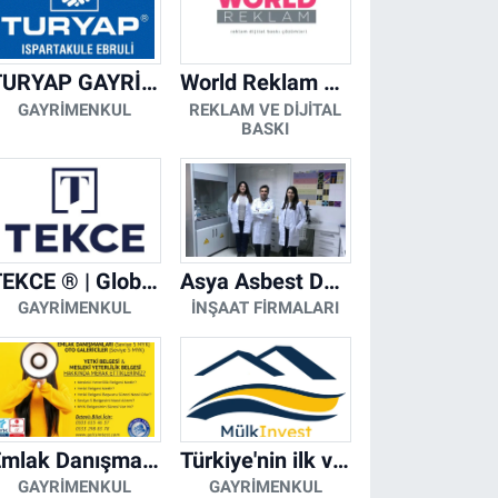
TURYAP GAYRİMENKUL DANIŞMANLIK HİZMETLERİ
World Reklam Copy Center
GAYRIMENKUL
REKLAM VE DIJITAL
BASKI
TEKCE ® | Global Gayrimenkul Şirketi
Asya Asbest Danışmanlık - Asbest Söküm ve Asbest Raporu
GAYRIMENKUL
İNŞAAT FIRMALARI
Emlak Danışmanı Seviye 5 Mesleki Yeterlilik Belgesi
Türkiye'nin ilk ve tek yapay zeka destekli arsa ilan platformu
GAYRIMENKUL
GAYRIMENKUL