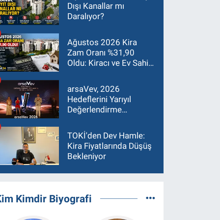
Dışı Kanallar mı
Daralıyor?
Ağustos 2026 Kira
Zam Oranı %31,90
Oldu: Kiracı ve Ev Sahibi
İçin Güncel Rehber
arsaVev, 2026
Hedeflerini Yarıyıl
Değerlendirme
Toplantısı'nda Masaya
Yatırdı
TOKİ'den Dev Hamle:
Kira Fiyatlarında Düşüş
Bekleniyor
im Kimdir Biyografi