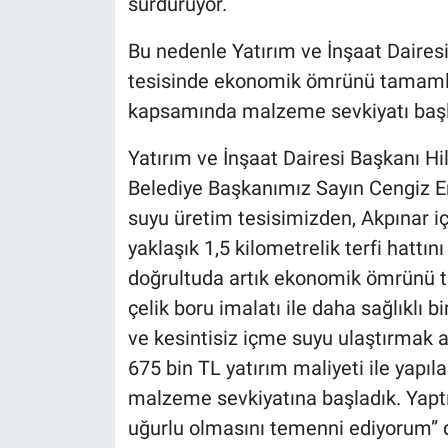
sürdürüyor.
Bu nedenle Yatırım ve İnşaat Dairesi
tesisinde ekonomik ömrünü tamamlay
kapsamında malzeme sevkiyatı başl
Yatırım ve İnşaat Dairesi Başkanı H
Belediye Başkanımız Sayın Cengiz Er
suyu üretim tesisimizden, Akpınar i
yaklaşık 1,5 kilometrelik terfi hattın
doğrultuda artık ekonomik ömrünü 
çelik boru imalatı ile daha sağlıklı b
ve kesintisiz içme suyu ulaştırmak a
675 bin TL yatırım maliyeti ile yapı
malzeme sevkiyatına başladık. Yaptı
uğurlu olmasını temenni ediyorum” 