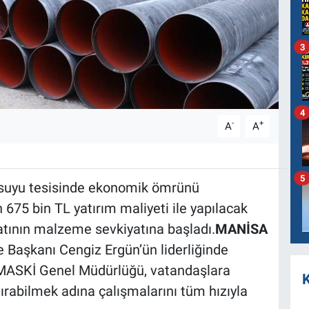
3
4
-
+
A
A
5
 suyu tesisinde ekonomik ömrünü
675 bin TL yatırım maliyeti ile yapılacak
latının malzeme sevkiyatına başladı.
MANİSA
 Başkanı Cengiz Ergün’ün liderliğinde
 MASKİ Genel Müdürlüğü, vatandaşlara
K
tırabilmek adına çalışmalarını tüm hızıyla