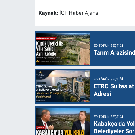
Kaynak:
İGF Haber Ajansı
EDITÖRÜN SEÇTIĞI
Tarım Arazisin
EDITÖRÜN SEÇTIĞI
ETRO Suites at 
Adresi
EDITÖRÜN SEÇTIĞI
Kabakça’da Yol 
Belediyeler Sor