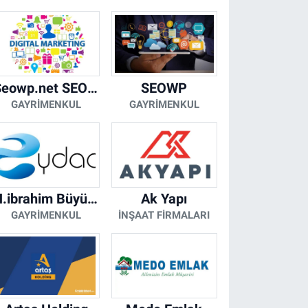
Seowp.net SEO Hizmetleri
SEOWP
GAYRIMENKUL
GAYRIMENKUL
H.ibrahim Büyükacar
Ak Yapı
GAYRIMENKUL
İNŞAAT FIRMALARI