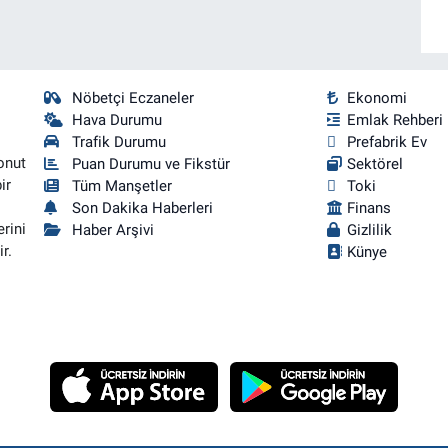
Nöbetçi Eczaneler
Ekonomi
Hava Durumu
Emlak Rehberi
Trafik Durumu
Prefabrik Ev
onut
Puan Durumu ve Fikstür
Sektörel
ir
Tüm Manşetler
Toki
Son Dakika Haberleri
Finans
rini
Haber Arşivi
Gizlilik
r.
Künye