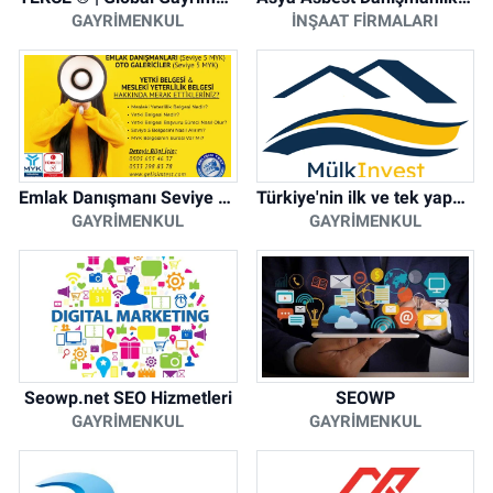
GAYRIMENKUL
İNŞAAT FIRMALARI
Emlak Danışmanı Seviye 5 Mesleki Yeterlilik Belgesi
Türkiye'nin ilk ve tek yapay zeka destekli arsa ilan platformu
GAYRIMENKUL
GAYRIMENKUL
Seowp.net SEO Hizmetleri
SEOWP
GAYRIMENKUL
GAYRIMENKUL