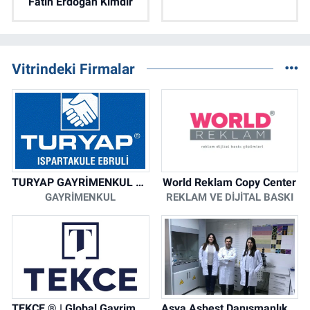
Fatih Erdoğan Kimdir
Vitrindeki Firmalar
TURYAP GAYRİMENKUL DANIŞMANLIK HİZMETLERİ
World Reklam Copy Center
GAYRIMENKUL
REKLAM VE DIJITAL BASKI
TEKCE ® | Global Gayrimenkul Şirketi
Asya Asbest Danışmanlık - Asbest Söküm ve Asbest Raporu