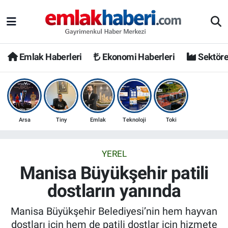
Emlak Haberleri
Ekonomi Haberleri
Sektöre
Arsa
Tiny
Emlak
Teknoloji
Toki
YEREL
Manisa Büyükşehir patili
dostların yanında
Manisa Büyükşehir Belediyesi’nin hem hayvan
dostları için hem de patili dostlar için hizmete