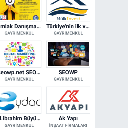
Emlak Danışmanı Seviye 5 Mesleki Yeterlilik Belgesi
Türkiye'nin ilk ve tek yapay zeka destekli arsa ilan platformu
GAYRIMENKUL
GAYRIMENKUL
Seowp.net SEO Hizmetleri
SEOWP
GAYRIMENKUL
GAYRIMENKUL
H.ibrahim Büyükacar
Ak Yapı
GAYRIMENKUL
İNŞAAT FIRMALARI