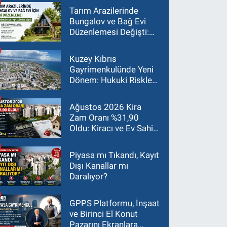
Tarım Arazilerinde
Bungalov ve Bağ Evi
Düzenlemesi Değişti:
Asgari Arazi Şartı 2
Dönüme İndirildi
Kuzey Kıbrıs
Gayrimenkulünde Yeni
Dönem: Hukuki Riskler
Yatırım Kararlarını
Değiştiriyor
Ağustos 2026 Kira
Zam Oranı %31,90
Oldu: Kiracı ve Ev Sahibi
İçin Güncel Rehber
Piyasa mı Tıkandı, Kayıt
Dışı Kanallar mı
Daralıyor?
GPPS Platformu, İnşaat
ve Birinci El Konut
Pazarını Ekranlara