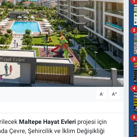
1
2
3
4
-
+
A
A
5
irilecek
Maltepe Hayat Evleri
projesi için
a Çevre, Şehircilik ve İklim Değişikliği