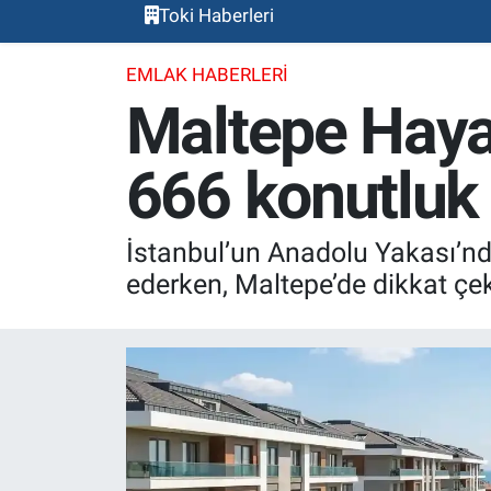
Toki Haberleri
EMLAK HABERLERI
Maltepe Hayat
666 konutluk 
İstanbul’un Anadolu Yakası’n
ederken, Maltepe’de dikkat çek