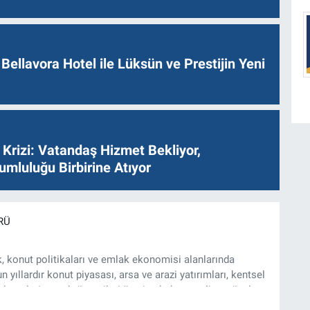
Bellavora Hotel ile Lüksün ve Prestijin Yeni
Krizi: Vatandaş Hizmet Bekliyor,
umluluğu Birbirine Atıyor
RÜ
k, konut politikaları ve emlak ekonomisi alanlarında
 yıllardır konut piyasası, arsa ve arazi yatırımları, kentsel
emeleri ve sektör verileri üzerine haber, analiz ve özel