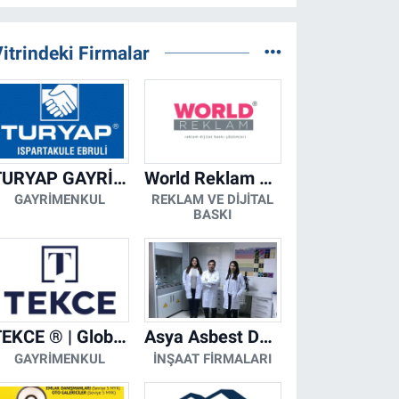
itrindeki Firmalar
TURYAP GAYRİMENKUL DANIŞMANLIK HİZMETLERİ
World Reklam Copy Center
GAYRIMENKUL
REKLAM VE DIJITAL
BASKI
TEKCE ® | Global Gayrimenkul Şirketi
Asya Asbest Danışmanlık - Asbest Söküm ve Asbest Raporu
GAYRIMENKUL
İNŞAAT FIRMALARI