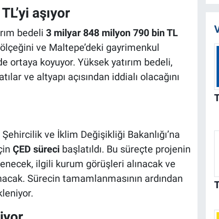
 TL’yi aşıyor
V
ırım bedeli
3 milyar 848 milyon 790 bin TL
 ölçeğini ve Maltepe’deki gayrimenkul
lde ortaya koyuyor. Yüksek yatırım bedeli,
ılar ve altyapı açısından iddialı olacağını
Şehircilik ve İklim Değişikliği Bakanlığı’na
çin
ÇED süreci
başlatıldı. Bu süreçte projenin
lenecek, ilgili kurum görüşleri alınacak ve
anacak. Sürecin tamamlanmasının ardından
leniyor.
iyor