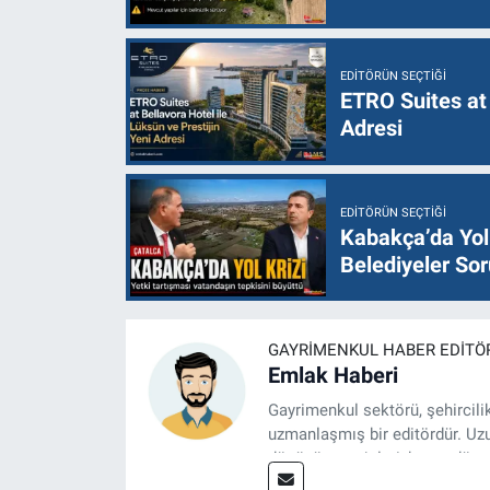
EDITÖRÜN SEÇTIĞI
ETRO Suites at 
Adresi
EDITÖRÜN SEÇTIĞI
Kabakça’da Yol 
Belediyeler Sor
GAYRIMENKUL HABER EDITÖ
Emlak Haberi
Gayrimenkul sektörü, şehircili
uzmanlaşmış bir editördür. Uzun
dönüşüm projeleri, kamu düzenl
dosyalar hazırlamaktadır.