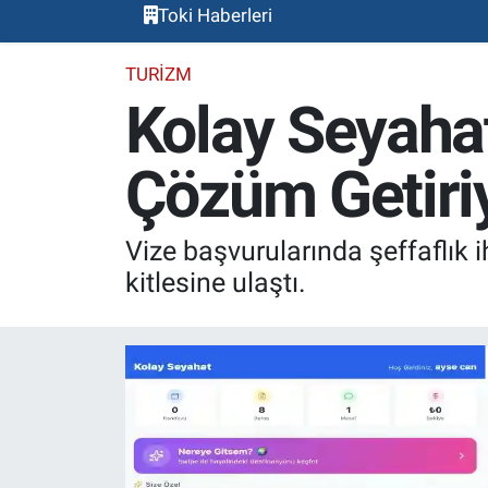
Toki Haberleri
TURIZM
Kolay Seyahat
Çözüm Getiri
Vize başvurularında şeffaflık 
kitlesine ulaştı.