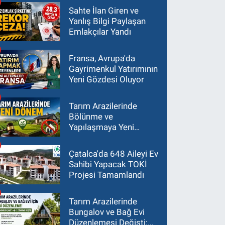
Sahte İlan Giren ve
Yanlış Bilgi Paylaşan
Emlakçılar Yandı
Fransa, Avrupa'da
Gayrimenkul Yatırımının
Yeni Gözdesi Oluyor
Tarım Arazilerinde
Bölünme ve
Yapılaşmaya Yeni
Sınırlar
Çatalca'da 648 Aileyi Ev
Sahibi Yapacak TOKİ
Projesi Tamamlandı
Tarım Arazilerinde
Bungalov ve Bağ Evi
Düzenlemesi Değişti: