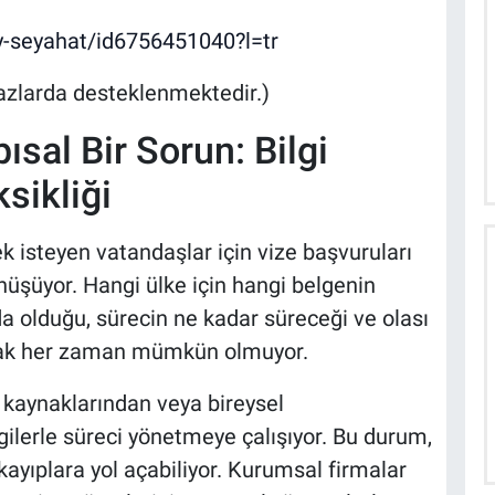
y-seyahat/id6756451040?l=tr
azlarda desteklenmektedir.)
ısal Bir Sorun: Bilgi
ksikliği
k isteyen vatandaşlar için vize başvuruları
üşüyor. Hangi ülke için hangi belgenin
 olduğu, sürecin ne kadar süreceği ve olası
şmak her zaman mümkün olmuyor.
t kaynaklarından veya bireysel
lgilerle süreci yönetmeye çalışıyor. Bu durum,
ıplara yol açabiliyor. Kurumsal firmalar