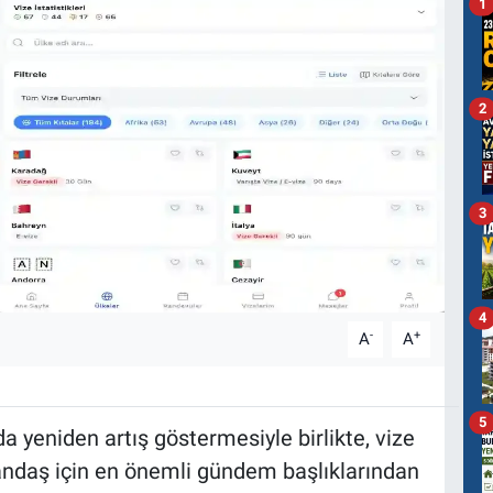
1
2
3
4
-
+
A
A
5
da yeniden artış göstermesiyle birlikte, vize
tandaş için en önemli gündem başlıklarından