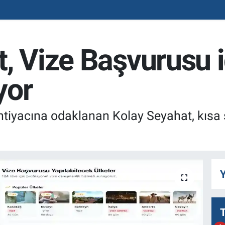
, Vize Başvurusu iç
yor
ihtiyacına odaklanan Kolay Seyahat, kısa s
Y