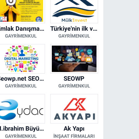
Emlak Danışmanı Seviye 5 Mesleki Yeterlilik Belgesi
Türkiye'nin ilk ve tek yapay zeka destekli arsa ilan platformu
GAYRIMENKUL
GAYRIMENKUL
Seowp.net SEO Hizmetleri
SEOWP
GAYRIMENKUL
GAYRIMENKUL
H.ibrahim Büyükacar
Ak Yapı
GAYRIMENKUL
İNŞAAT FIRMALARI