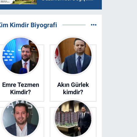
Asgari Arazi Şartı 2
Dönüme İndirildi
im Kimdir Biyografi
Emre Tezmen
Akın Gürlek
Kimdir?
kimdir?