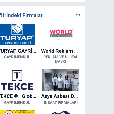
itrindeki Firmalar
TURYAP GAYRİMENKUL DANIŞMANLIK HİZMETLERİ
World Reklam Copy Center
GAYRIMENKUL
REKLAM VE DIJITAL
BASKI
TEKCE ® | Global Gayrimenkul Şirketi
Asya Asbest Danışmanlık - Asbest Söküm ve Asbest Raporu
GAYRIMENKUL
İNŞAAT FIRMALARI