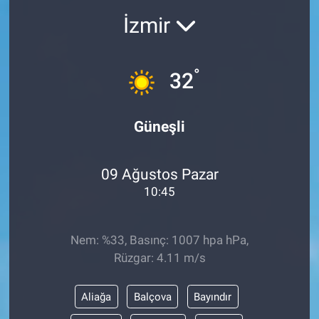
İzmir
°
32
Güneşli
09 Ağustos Pazar
10:45
Nem: %33, Basınç: 1007 hpa hPa,
Rüzgar: 4.11 m/s
Aliağa
Balçova
Bayındır