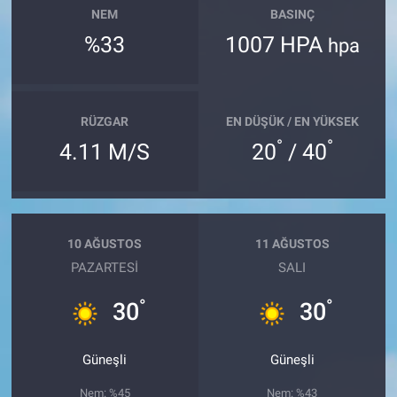
NEM
BASINÇ
%33
1007 HPA
hpa
RÜZGAR
EN DÜŞÜK / EN YÜKSEK
°
°
4.11 M/S
20
/ 40
10 AĞUSTOS
11 AĞUSTOS
PAZARTESI
SALI
°
°
30
30
Güneşli
Güneşli
Nem: %45
Nem: %43