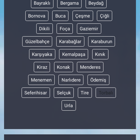
Bayraklı
Bergama
Beydağ
Bornova
Buca
Çeşme
Çiğli
Dikili
Foça
Gaziemir
Güzelbahçe
Karabağlar
Karaburun
Karşıyaka
Kemalpaşa
Kınık
Kiraz
Konak
Menderes
Menemen
Narlıdere
Ödemiş
Seferihisar
Selçuk
Tire
Torbalı
Urla