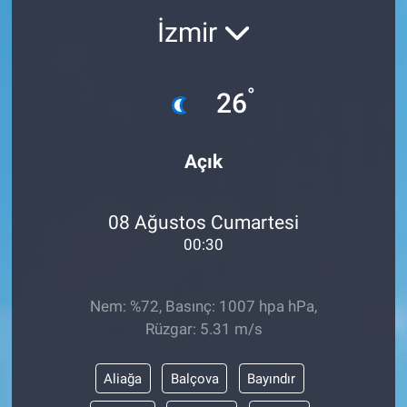
İzmir
°
26
Açık
08 Ağustos Cumartesi
00:30
Nem: %72, Basınç: 1007 hpa hPa,
Rüzgar: 5.31 m/s
Aliağa
Balçova
Bayındır