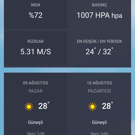
NEM
BASINÇ
%72
1007 HPA
hpa
RÜZGAR
EN DÜŞÜK / EN YÜKSEK
°
°
5.31 M/S
24
/ 32
09 AĞUSTOS
10 AĞUSTOS
PAZAR
PAZARTESI
°
°
28
28
Güneşli
Güneşli
Nem: %58
Nem: %60