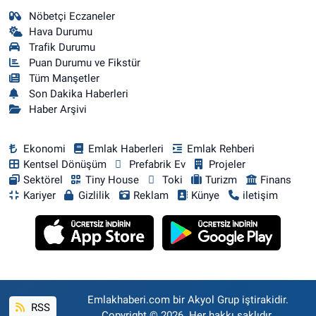
Nöbetçi Eczaneler
Hava Durumu
Trafik Durumu
Puan Durumu ve Fikstür
Tüm Manşetler
Son Dakika Haberleri
Haber Arşivi
Ekonomi
Emlak Haberleri
Emlak Rehberi
Kentsel Dönüşüm
Prefabrik Ev
Projeler
Sektörel
Tiny House
Toki
Turizm
Finans
Kariyer
Gizlilik
Reklam
Künye
iletişim
Emlakhaberi.com bir Akyol Grup iştirakidir.
RSS
Copyright © 2026. Her hakkı saklıdır.