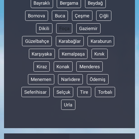
Bayraklı
Bergama
Beydağ
Bornova
Buca
Çeşme
Çiğli
Dikili
Foça
Gaziemir
Güzelbahçe
Karabağlar
Karaburun
Karşıyaka
Kemalpaşa
Kınık
Kiraz
Konak
Menderes
Menemen
Narlıdere
Ödemiş
Seferihisar
Selçuk
Tire
Torbalı
Urla