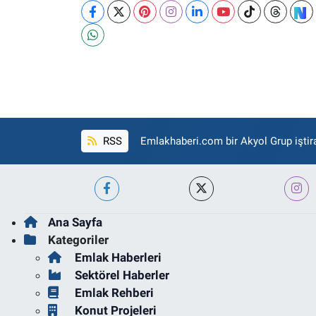
RSS
Emlakhaberi.com bir Akyol Grup iştira
Ana Sayfa
Kategoriler
Emlak Haberleri
Sektörel Haberler
Emlak Rehberi
Konut Projeleri