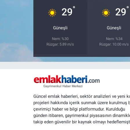
°
°
29
29
Güneşli
Güneşli
Nem: %30
Nem: %34
Rüzgar: 5.89 m/s
Rüzgar: 10.00 m/s
Güncel emlak haberleri, sektör analizleri ve yeni k
projeleri hakkında içerik sunmak üzere kurulmuş b
çevrimiçi haber ve bilgi platformudur. Kurulduğu
günden itibaren, gayrimenkul piyasasının dinamikle
takip eden güvenilir bir kaynak olmayı hedeflemişti