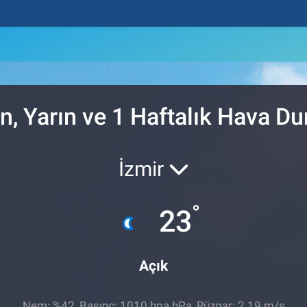
, Yarın ve 1 Haftalık Hava D
İzmir
°
23
Açık
Nem: %42, Basınç: 1010 hpa hPa, Rüzgar: 2.19 m/s