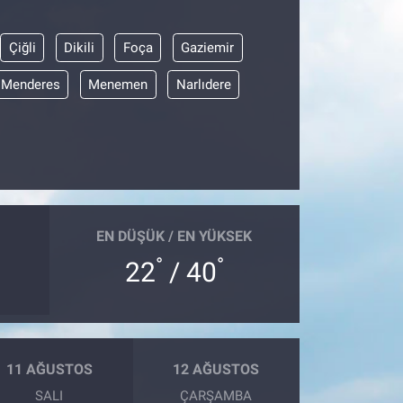
Çiğli
Dikili
Foça
Gaziemir
Menderes
Menemen
Narlıdere
EN DÜŞÜK / EN YÜKSEK
°
°
22
/ 40
11 AĞUSTOS
12 AĞUSTOS
SALI
ÇARŞAMBA