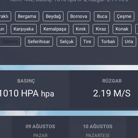
raklı
Bergama
Beydağ
Bornova
Buca
Çeşme
un
Karşıyaka
Kemalpaşa
Kınık
Kiraz
Konak
Ödemiş
Seferihisar
Selçuk
Tire
Torbalı
Urla
BASINÇ
RÜZGAR
1010 HPA
2.19 M/S
hpa
09 AĞUSTOS
10 AĞUSTOS
PAZAR
PAZARTESI