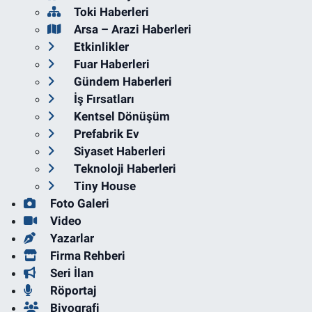
Toki Haberleri
Arsa – Arazi Haberleri
Etkinlikler
Fuar Haberleri
Gündem Haberleri
İş Fırsatları
Kentsel Dönüşüm
Prefabrik Ev
Siyaset Haberleri
Teknoloji Haberleri
Tiny House
Foto Galeri
Video
Yazarlar
Firma Rehberi
Seri İlan
Röportaj
Biyografi