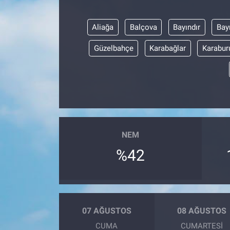
Aliağa
Balçova
Bayındır
Bay
Güzelbahçe
Karabağlar
Karabur
NEM
%42
07 AĞUSTOS
08 AĞUSTOS
CUMA
CUMARTESI