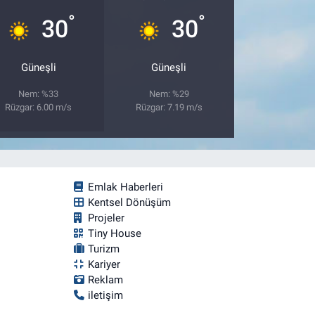
°
°
30
30
Güneşli
Güneşli
Nem: %33
Nem: %29
Rüzgar: 6.00 m/s
Rüzgar: 7.19 m/s
Emlak Haberleri
Kentsel Dönüşüm
Projeler
Tiny House
Turizm
Kariyer
Reklam
iletişim