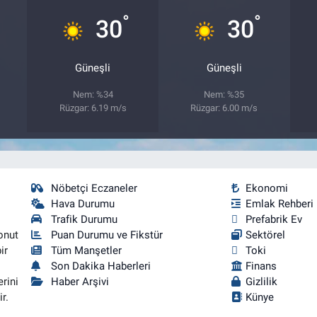
°
°
30
30
Güneşli
Güneşli
Nem: %34
Nem: %35
Rüzgar: 6.19 m/s
Rüzgar: 6.00 m/s
Nöbetçi Eczaneler
Ekonomi
Hava Durumu
Emlak Rehberi
Trafik Durumu
Prefabrik Ev
onut
Puan Durumu ve Fikstür
Sektörel
ir
Tüm Manşetler
Toki
Son Dakika Haberleri
Finans
rini
Haber Arşivi
Gizlilik
r.
Künye