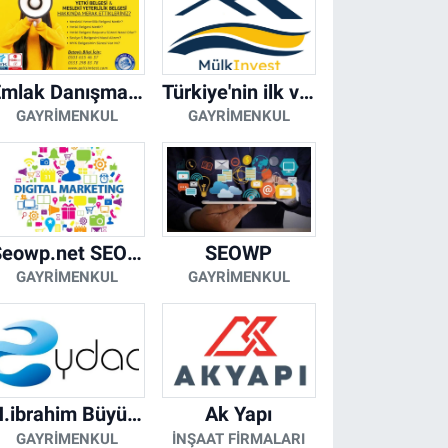
Emlak Danışmanı Seviye 5 Mesleki Yeterlilik Belgesi
Türkiye'nin ilk ve tek yapay zeka destekli arsa ilan platformu
GAYRIMENKUL
GAYRIMENKUL
Seowp.net SEO Hizmetleri
SEOWP
GAYRIMENKUL
GAYRIMENKUL
H.ibrahim Büyükacar
Ak Yapı
GAYRIMENKUL
İNŞAAT FIRMALARI