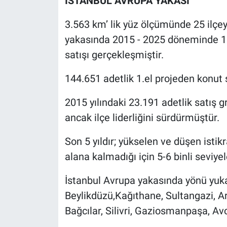
İSTANBUL AVRUPA YAKASI
3.563 km’ lik yüz ölçümünde 25 ilçey
yakasında 2015 - 2025 döneminde 1.
satışı gerçekleşmiştir.
144.651 adetlik 1.el projeden konut sa
2015 yılındaki 23.191 adetlik satış g
ancak ilçe liderliğini sürdürmüştür.
Son 5 yıldır; yükselen ve düşen istikr
alana kalmadığı için 5-6 binli seviye
İstanbul Avrupa yakasında yönü yukar
Beylikdüzü,Kağıthane, Sultangazi, A
Bağcılar, Silivri, Gaziosmanpaşa, Avcı