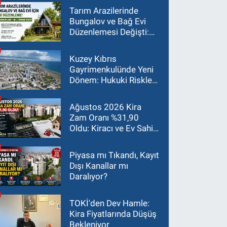
Tarım Arazilerinde
Bungalov ve Bağ Evi
Düzenlemesi Değişti:
Asgari Arazi Şartı 2
Dönüme İndirildi
Kuzey Kıbrıs
Gayrimenkulünde Yeni
Dönem: Hukuki Riskler
Yatırım Kararlarını
Değiştiriyor
Ağustos 2026 Kira
Zam Oranı %31,90
Oldu: Kiracı ve Ev Sahibi
İçin Güncel Rehber
Piyasa mı Tıkandı, Kayıt
Dışı Kanallar mı
Daralıyor?
TOKİ'den Dev Hamle:
Kira Fiyatlarında Düşüş
Bekleniyor