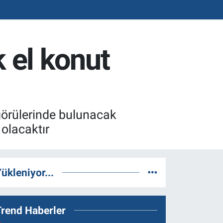
k el konut
öngörülerinde bulunacak
 olacaktır
ükleniyor...
Trend Haberler