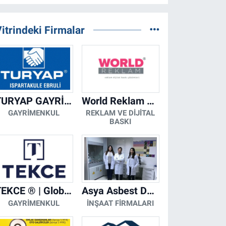
itrindeki Firmalar
TURYAP GAYRİMENKUL DANIŞMANLIK HİZMETLERİ
World Reklam Copy Center
GAYRIMENKUL
REKLAM VE DIJITAL
BASKI
TEKCE ® | Global Gayrimenkul Şirketi
Asya Asbest Danışmanlık - Asbest Söküm ve Asbest Raporu
GAYRIMENKUL
İNŞAAT FIRMALARI