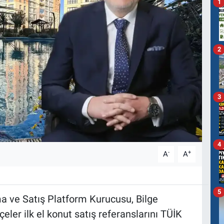
1
2
3
4
-
+
A
A
5
 ve Satış Platform Kurucusu, Bilge
lçeler ilk el konut satış referanslarını TÜİK