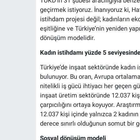
TÜKD’in 31 şubesi aracılığıyla benz
geçirmek istiyoruz. İnanıyoruz ki, H
istihdam projesi değil; kadınların 
eşitliğine ve Türkiye’nin yeniden ya
dönüşüm modelidir.
Kadın istihdamı yüzde 5 seviyesind
Türkiye’de inşaat sektöründe kadın 
bulunuyor. Bu oran, Avrupa ortalama
nitelikli iş gücü ihtiyacı her geçen 
inşaat üretim sektöründe 12.037 kişi
çarpıcılığını ortaya koyuyor. Araştır
12.037 kişi içinde yalnızca 2 kadını
derece sınırlı olduğunun somut bir g
Sosyal dönüşüm modeli