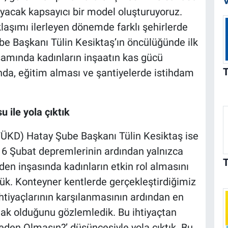
V
ayacak kapsayıcı bir model oluşturuyoruz.
aşımı ilerleyen dönemde farklı şehirlerde
e Başkanı Tülin Kesiktaş’ın öncülüğünde ilk
amında kadınların inşaatın kas gücü
ında, eğitim alması ve şantiyelerde istihdam
u ile yola çıktık
(TÜKD) Hatay Şube Başkanı Tülin Kesiktaş ise
, 6 Şubat depremlerinin ardından yalnızca
den inşasında kadınların etkin rol almasını
ük. Konteyner kentlerde gerçekleştirdiğimiz
ihtiyaçlarının karşılanmasının ardından en
mak olduğunu gözlemledik. Bu ihtiyaçtan
Neden Olmasın?’ düşüncesiyle yola çıktık. Bu