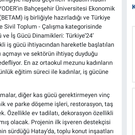
K
 GYODER’in Bahçeşehir Üniversitesi Ekonomik
ETAM) iş birliğiyle hazırladığı ve Türkiye
 Sivil Toplum - Çalışma kategorisinde
 ve İş Gücü Dinamikleri: Türkiye’24’
li iş gücü ihtiyacından hareketle başlatılan
nı açmayı ve sektörün ihtiyaç duyduğu
hedefliyor. En az ortaokul mezunu kadınların
lük eğitim süreci ile kadınlar, iş gücüne
ışmalar, diğer kas gücü gerektirmeyen vinç
ik ve parke döşeme işleri, restorasyon, taş
k. Özellikle ev tadilatı, dekorasyon özellikli
mış olacak. Projenin ilk işveren destekçisi
in sürdüğü Hatay’da, toplu konut inşaatları