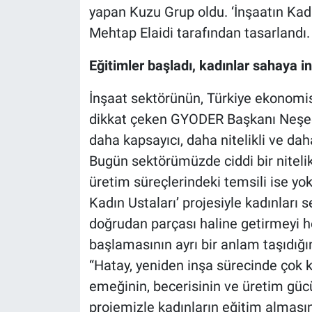
yapan Kuzu Grup oldu. ‘İnşaatın Kadı
Mehtap Elaidi tarafından tasarlandı.
Eğitimler başladı, kadınlar sahaya in
İnşaat sektörünün, Türkiye ekonomis
dikkat çeken GYODER Başkanı Neşec
daha kapsayıcı, daha nitelikli ve dah
Bugün sektörümüzde ciddi bir nitelikl
üretim süreçlerindeki temsili ise y
Kadın Ustaları’ projesiyle kadınları s
doğrudan parçası haline getirmeyi he
başlamasının ayrı bir anlam taşıdığı
“Hatay, yeniden inşa sürecinde çok k
emeğinin, becerisinin ve üretim gü
projemizle kadınların eğitim alması