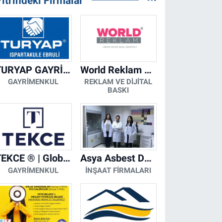
itrindeki Firmalar
TURYAP GAYRİMENKUL DANIŞMANLIK HİZMETLERİ
World Reklam Copy Center
GAYRIMENKUL
REKLAM VE DIJITAL
BASKI
TEKCE ® | Global Gayrimenkul Şirketi
Asya Asbest Danışmanlık - Asbest Söküm ve Asbest Raporu
GAYRIMENKUL
İNŞAAT FIRMALARI