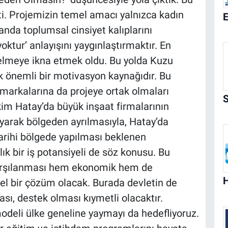
ti. Projemizin temel amacı yalnızca kadın
anda toplumsal cinsiyet kalıplarını
oktur’ anlayışını yaygınlaştırmaktır. En
nelmeye ikna etmek oldu. Bu yolda Kuzu
k önemli bir motivasyon kaynağıdır. Bu
markalarına da projeye ortak olmaları
kim Hatay’da büyük inşaat firmalarının
yarak bölgeden ayrılmasıyla, Hatay’da
 tarihi bölgede yapılması beklenen
llık bir iş potansiyeli de söz konusu. Bu
 karşılanması hem ekonomik hem de
l bir çözüm olacak. Burada devletin de
sı, destek olması kıymetli olacaktır.
odeli ülke geneline yaymayı da hedefliyoruz.