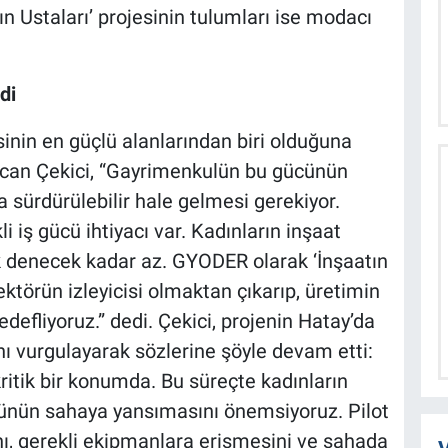
n Ustaları’ projesinin tulumları ise modacı
di
inin en güçlü alanlarından biri olduğuna
an Çekici, “Gayrimenkulün bu gücünün
a sürdürülebilir hale gelmesi gerekiyor.
i iş gücü ihtiyacı var. Kadınların inşaat
ok denecek kadar az. GYODER olarak ‘İnşaatın
ektörün izleyicisi olmaktan çıkarıp, üretimin
defliyoruz.” dedi. Çekici, projenin Hatay’da
nı vurgulayarak sözlerine şöyle devam etti:
ritik bir konumda. Bu süreçte kadınların
cünün sahaya yansımasını önemsiyoruz. Pilot
nı, gerekli ekipmanlara erişmesini ve sahada