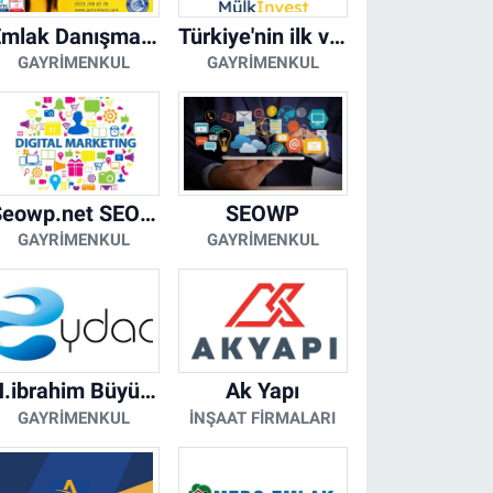
Emlak Danışmanı Seviye 5 Mesleki Yeterlilik Belgesi
Türkiye'nin ilk ve tek yapay zeka destekli arsa ilan platformu
GAYRIMENKUL
GAYRIMENKUL
Seowp.net SEO Hizmetleri
SEOWP
GAYRIMENKUL
GAYRIMENKUL
H.ibrahim Büyükacar
Ak Yapı
GAYRIMENKUL
İNŞAAT FIRMALARI