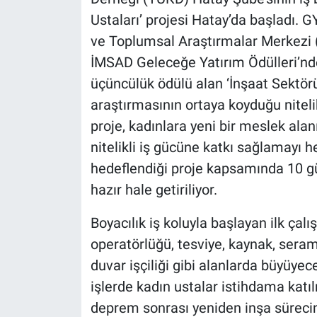
Ustaları’ projesi Hatay’da başladı.
ve Toplumsal Araştırmalar Merkezi (B
İMSAD Geleceğe Yatırım Ödülleri’nde
üçüncülük ödülü alan ‘İnşaat Sektörü
araştırmasının ortaya koyduğu nitelik
proje, kadınlara yeni bir meslek ala
nitelikli iş gücüne katkı sağlamayı 
hedeflendiği proje kapsamında 10 gün
hazır hale getiriliyor.
Boyacılık iş koluyla başlayan ilk çal
operatörlüğü, tesviye, kaynak, seram
duvar işçiliği gibi alanlarda büyüyece
işlerde kadın ustalar istihdama katıl
deprem sonrası yeniden inşa sürecin