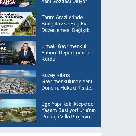
Yeni Gözdesi Oluyor
Tarım Arazilerinde
Bungalov ve Bağ Evi
Düzenlemesi Değişti:
Asgari Arazi Şartı 2
Dönüme İndirildi
Limak, Gayrimenkul
Yatırım Departmanı'nı
Kurdu!
Kuzey Kıbrıs
Gayrimenkulünde Yeni
Dönem: Hukuki Riskler
Yatırım Kararlarını
Değiştiriyor
Ege Yapı Kekliktepe'de
Yaşam Başlıyor! Urla'nın
Prestijli Villa Projesinde
Son 15 Villa Satışta