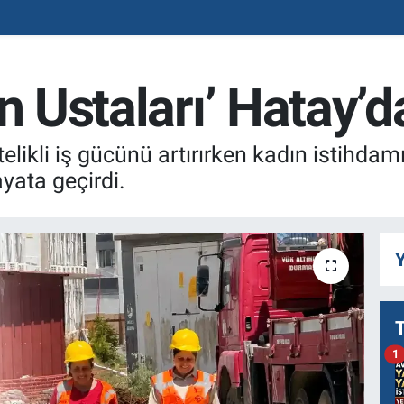
n Ustaları’ Hatay’da
elikli iş gücünü artırırken kadın istihda
ayata geçirdi.
Y
1