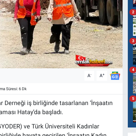
2
3
4
-
+
A
A
a Süresi: 6 Dk
5
 Derneği iş birliğinde tasarlanan ‘İnşaatın
laması Hatay’da başladı.
GYODER) ve Türk Üniversiteli Kadınlar
rliğiyle hayata geçirilen ‘İnşaatın Kadın