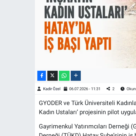
Kadir Özel
06.07.2026 - 11:31
2
Okunm
GYODER ve Türk Üniversiteli Kadınlar
Kadın Ustaları’ projesinin pilot uygu
Gayrimenkul Yatırımcıları Derneği (
Derneği (TÜKD) Hatay Şube’sinin iş bi