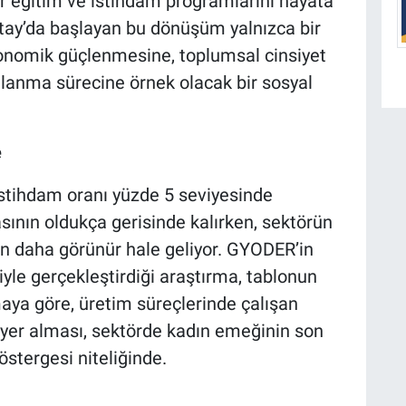
er eğitim ve istihdam programlarını hayata
atay’da başlayan bu dönüşüm yalnızca bir
ekonomik güçlenmesine, toplumsal cinsiyet
pılanma sürecine örnek olacak bir sosyal
e
istihdam oranı yüzde 5 seviyesinde
sının oldukça gerisinde kalırken, sektörün
gün daha görünür hale geliyor. GYODER’in
yle gerçekleştirdiği araştırma, tablonun
maya göre, üretim süreçlerinde çalışan
n yer alması, sektörde kadın emeğinin son
östergesi niteliğinde.