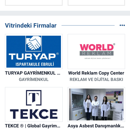
Vitrindeki Firmalar
TURYAP GAYRİMENKUL DANIŞMANLIK HİZMETLERİ
World Reklam Copy Center
GAYRIMENKUL
REKLAM VE DIJITAL BASKI
TEKCE ® | Global Gayrimenkul Şirketi
Asya Asbest Danışmanlık - Asbest Söküm ve Asbest Raporu