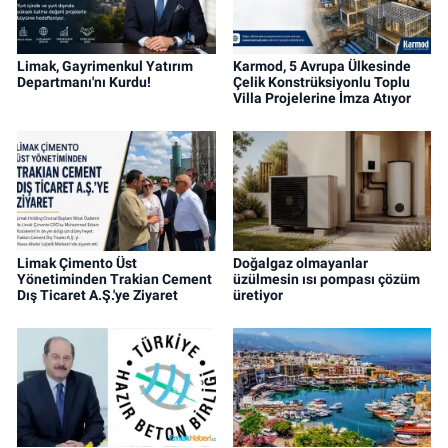
Limak, Gayrimenkul Yatırım
Karmod, 5 Avrupa Ülkesinde
Departmanı'nı Kurdu!
Çelik Konstrüksiyonlu Toplu
Villa Projelerine İmza Atıyor
Limak Çimento Üst
Doğalgaz olmayanlar
Yönetiminden Trakian Cement
üzülmesin ısı pompası çözüm
Dış Ticaret A.Ş.'ye Ziyaret
üretiyor