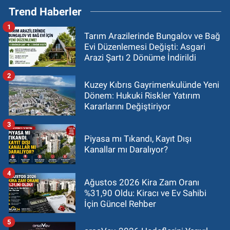
Trend Haberler
1
Tarım Arazilerinde Bungalov ve Bağ
Evi Düzenlemesi Değişti: Asgari
Arazi Şartı 2 Dönüme İndirildi
2
Kuzey Kıbrıs Gayrimenkulünde Yeni
Dönem: Hukuki Riskler Yatırım
Kararlarını Değiştiriyor
3
Piyasa mı Tıkandı, Kayıt Dışı
Kanallar mı Daralıyor?
4
Ağustos 2026 Kira Zam Oranı
%31,90 Oldu: Kiracı ve Ev Sahibi
İçin Güncel Rehber
5