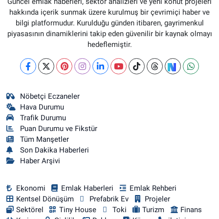
Güncel emlak haberleri, sektör analizleri ve yeni konut projeleri
hakkında içerik sunmak üzere kurulmuş bir çevrimiçi haber ve
bilgi platformudur. Kurulduğu günden itibaren, gayrimenkul
piyasasının dinamiklerini takip eden güvenilir bir kaynak olmayı
hedeflemiştir.
Nöbetçi Eczaneler
Hava Durumu
Trafik Durumu
Puan Durumu ve Fikstür
Tüm Manşetler
Son Dakika Haberleri
Haber Arşivi
Ekonomi
Emlak Haberleri
Emlak Rehberi
Kentsel Dönüşüm
Prefabrik Ev
Projeler
Sektörel
Tiny House
Toki
Turizm
Finans