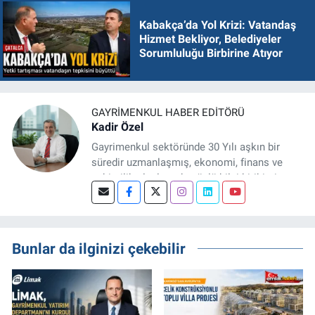
Kabakça’da Yol Krizi: Vatandaş
Hizmet Bekliyor, Belediyeler
Sorumluluğu Birbirine Atıyor
GAYRIMENKUL HABER EDITÖRÜ
Kadir Özel
Gayrimenkul sektöründe 30 Yılı aşkın bir
süredir uzmanlaşmış, ekonomi, finans ve
şehircilik alanlarında güçlü bilgi birikimine
sahip, dijital medya odaklı deneyimli bir
Gayrimenkul Editörüyüm. Konut, arsa, ticari
gayrimenkul, kentsel dönüşüm ve yatırım
projeleri üzerine haber, analiz ve özel
Bunlar da ilginizi çekebilir
dosyalar hazırlama konusunda yetkinim.