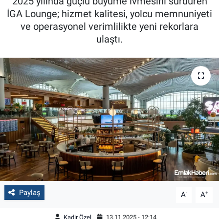
2025 yılında güçlü büyüme ivmesini sürdüren
İGA Lounge; hizmet kalitesi, yolcu memnuniyeti
ve operasyonel verimlilikte yeni rekorlara
ulaştı.
Paylaş
-
+
A
A
Kadir Özel
13.11.2025 - 12:14