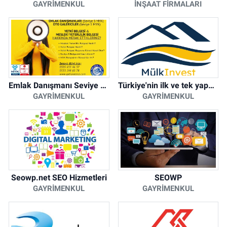
GAYRIMENKUL
İNŞAAT FIRMALARI
Emlak Danışmanı Seviye 5 Mesleki Yeterlilik Belgesi
Türkiye'nin ilk ve tek yapay zeka destekli arsa ilan platformu
GAYRIMENKUL
GAYRIMENKUL
Seowp.net SEO Hizmetleri
SEOWP
GAYRIMENKUL
GAYRIMENKUL