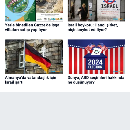
Yerle bir edilen Gazze’de işgal
İsrail boykotu: Hangi şirket,
villaları satışı yapılıyor
niçin boykot ediliyor?
Almanya'da vatandaşlık için
Dünya, ABD seçimleri hakkında
İsrail şartı
ne düşünüyor?