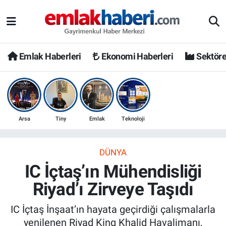
Emlak Haberleri
Ekonomi Haberleri
Sektöre
Arsa
Tiny
Emlak
Teknoloji
DÜNYA
IC İçtaş’ın Mühendisliği
Riyad’ı Zirveye Taşıdı
IC İçtaş İnşaat’ın hayata geçirdiği çalışmalarla
yenilenen Riyad King Khalid Havalimanı,