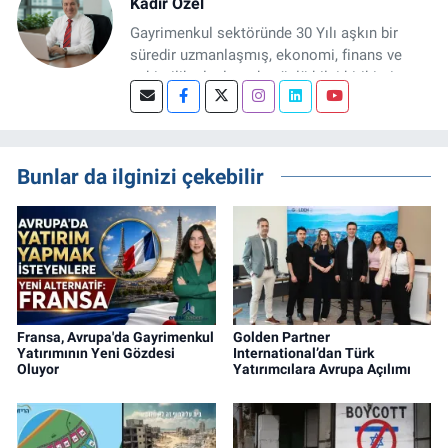
Kadir Özel
Gayrimenkul sektöründe 30 Yılı aşkın bir
süredir uzmanlaşmış, ekonomi, finans ve
şehircilik alanlarında güçlü bilgi birikimine
sahip, dijital medya odaklı deneyimli bir
Gayrimenkul Editörüyüm. Konut, arsa, ticari
gayrimenkul, kentsel dönüşüm ve yatırım
projeleri üzerine haber, analiz ve özel
Bunlar da ilginizi çekebilir
dosyalar hazırlama konusunda yetkinim.
Fransa, Avrupa'da Gayrimenkul
Golden Partner
Yatırımının Yeni Gözdesi
International’dan Türk
Oluyor
Yatırımcılara Avrupa Açılımı