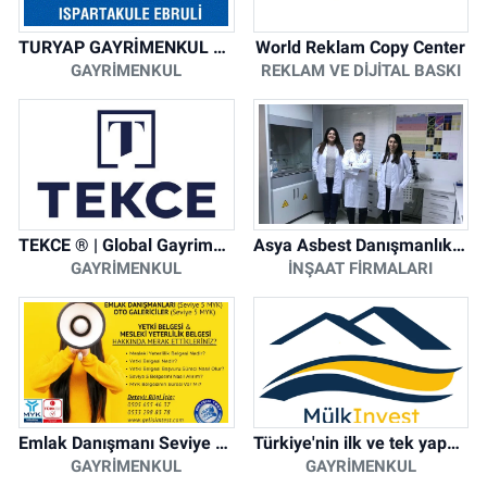
TURYAP GAYRİMENKUL DANIŞMANLIK HİZMETLERİ
World Reklam Copy Center
GAYRIMENKUL
REKLAM VE DIJITAL BASKI
TEKCE ® | Global Gayrimenkul Şirketi
Asya Asbest Danışmanlık - Asbest Söküm ve Asbest Raporu
GAYRIMENKUL
İNŞAAT FIRMALARI
Emlak Danışmanı Seviye 5 Mesleki Yeterlilik Belgesi
Türkiye'nin ilk ve tek yapay zeka destekli arsa ilan platformu
GAYRIMENKUL
GAYRIMENKUL