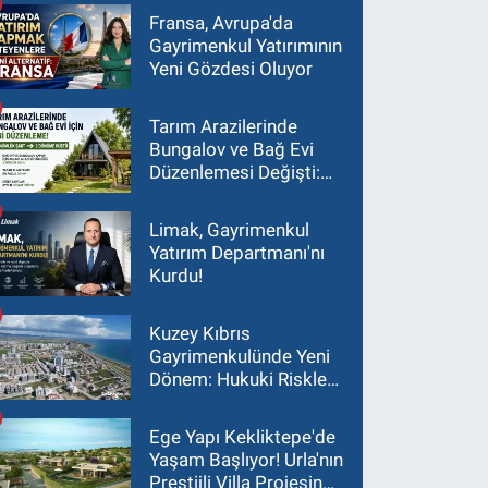
Fransa, Avrupa'da
Gayrimenkul Yatırımının
Yeni Gözdesi Oluyor
Tarım Arazilerinde
Bungalov ve Bağ Evi
Düzenlemesi Değişti:
Asgari Arazi Şartı 2
Dönüme İndirildi
Limak, Gayrimenkul
Yatırım Departmanı'nı
Kurdu!
Kuzey Kıbrıs
Gayrimenkulünde Yeni
Dönem: Hukuki Riskler
Yatırım Kararlarını
Değiştiriyor
Ege Yapı Kekliktepe'de
Yaşam Başlıyor! Urla'nın
Prestijli Villa Projesinde