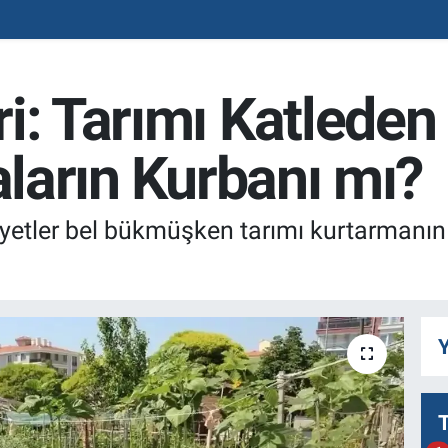
i: Tarımı Katleden
aların Kurbanı mı?
iyetler bel bükmüşken tarımı kurtarmanın
Y