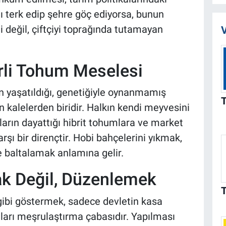
ını terk edip şehre göç ediyorsa, bunun
 değil, çiftçiyi toprağında tutamayan
V
erli Tohum Meselesi
n yaşatıldığı, genetiğiyle oynanmamış
on kalelerden biridir. Halkın kendi meyvesini
arın dayattığı hibrit tohumlara ve market
karşı bir dirençtir. Hobi bahçelerini yıkmak,
e baltalamak anlamına gelir.
k Değil, Düzenlemek
 gibi göstermek, sadece devletin kasa
aları meşrulaştırma çabasıdır. Yapılması