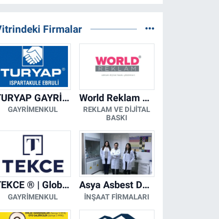
itrindeki Firmalar
TURYAP GAYRİMENKUL DANIŞMANLIK HİZMETLERİ
World Reklam Copy Center
GAYRIMENKUL
REKLAM VE DIJITAL
BASKI
TEKCE ® | Global Gayrimenkul Şirketi
Asya Asbest Danışmanlık - Asbest Söküm ve Asbest Raporu
GAYRIMENKUL
İNŞAAT FIRMALARI