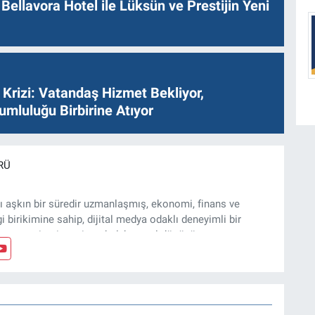
Bellavora Hotel ile Lüksün ve Prestijin Yeni
Krizi: Vatandaş Hizmet Bekliyor,
umluluğu Birbirine Atıyor
RÜ
ı aşkın bir süredir uzmanlaşmış, ekonomi, finans ve
gi birikimine sahip, dijital medya odaklı deneyimli bir
, arsa, ticari gayrimenkul, kentsel dönüşüm ve yatırım
z ve özel dosyalar hazırlama konusunda yetkinim.