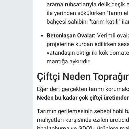
arama ruhsatlarıyla delik deşik ed
ile yerinden sökülürken "tarım e
bahçesi sahibini "tarım katili" i
Betonlaşan Ovalar:
Verimli ovala
projelerine kurban edilirken ses
vatandaşın ektiği iki kök domate
mantığa aykırıdır.
Çiftçi Neden Toprağı
Eğer dert gerçekten tarımı korumaks
Neden bu kadar çok çiftçi üretimden
Tarımın gerilemesinin sebebi hobi ba
maliyetleri karşısında ezilen üretici
ithal tohuma ve GDO'lu ürünlere mah