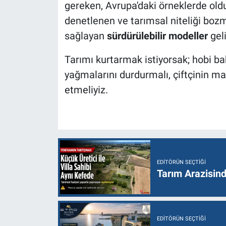
gereken, Avrupa'daki örneklerde olduğ
denetlenen ve tarımsal niteliği bo
sağlayan
sürdürülebilir modeller
geli
Tarımı kurtarmak istiyorsak; hobi b
yağmalarını durdurmalı, çiftçinin ma
etmeliyiz.
EDITÖRÜN SEÇTIĞI
Tarım Arazisin
EDITÖRÜN SEÇTIĞI