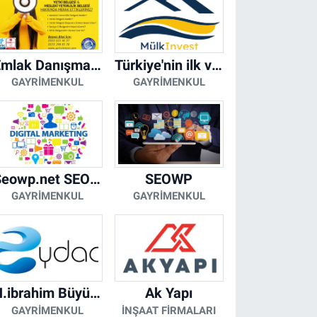
Emlak Danışmanı Seviye 5 Mesleki Yeterlilik Belgesi
Türkiye'nin ilk ve tek yapay zeka destekli arsa ilan platformu
GAYRIMENKUL
GAYRIMENKUL
Seowp.net SEO Hizmetleri
SEOWP
GAYRIMENKUL
GAYRIMENKUL
H.ibrahim Büyükacar
Ak Yapı
GAYRIMENKUL
İNŞAAT FIRMALARI