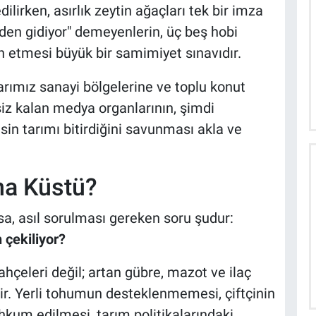
ilirken, asırlık zeytin ağaçları tek bir imza
lden gidiyor" demeyenlerin, üç beş hobi
lan etmesi büyük bir samimiyet sınavıdır.
rımız sanayi bölgelerine ve toplu konut
siz kalan medya organlarının, şimdi
sin tarımı bitirdiğini savunması akla ve
na Küstü?
a, asıl sorulması gereken soru şudur:
 çekiliyor?
hçeleri değil; artan gübre, mazot ve ilaç
dir. Yerli tohumun desteklenmemesi, çiftçinin
kum edilmesi, tarım politikalarındaki