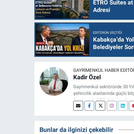
ETRO Suites at 
Adresi
EDITÖRÜN SEÇTIĞI
Kabakça’da Yol 
Belediyeler Sor
GAYRIMENKUL HABER EDITÖ
Kadir Özel
Gayrimenkul sektöründe 30 Yıl
şehircilik alanlarında güçlü bil
Gayrimenkul Editörüyüm. Konut
projeleri üzerine haber, anali
Bunlar da ilginizi çekebilir