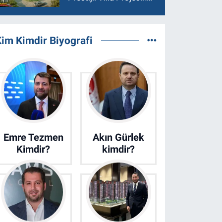
Son 15 Villa Satışta
im Kimdir Biyografi
Emre Tezmen
Akın Gürlek
Kimdir?
kimdir?