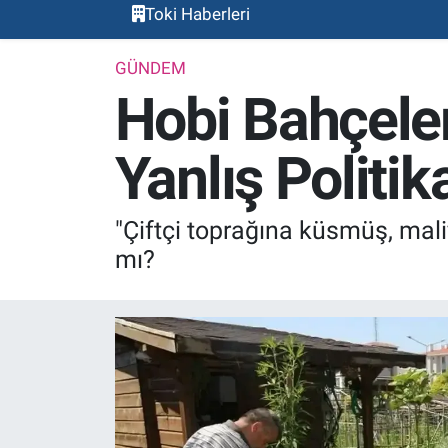
Toki Haberleri
GÜNDEM
Hobi Bahçeler
Yanlış Politik
"Çiftçi toprağına küsmüş, mal
mı?