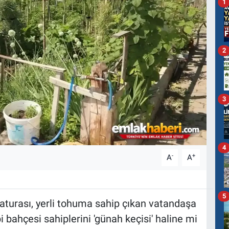
1
2
3
4
-
+
A
A
5
 faturası, yerli tohuma sahip çıkan vatandaşa
 bahçesi sahiplerini 'günah keçisi' haline mi