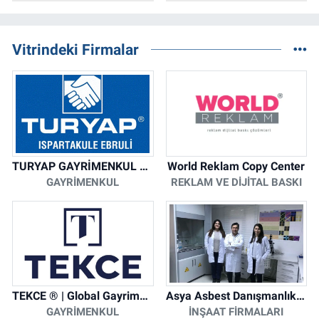
Vitrindeki Firmalar
TURYAP GAYRİMENKUL DANIŞMANLIK HİZMETLERİ
World Reklam Copy Center
GAYRIMENKUL
REKLAM VE DIJITAL BASKI
TEKCE ® | Global Gayrimenkul Şirketi
Asya Asbest Danışmanlık - Asbest Söküm ve Asbest Raporu
GAYRIMENKUL
İNŞAAT FIRMALARI