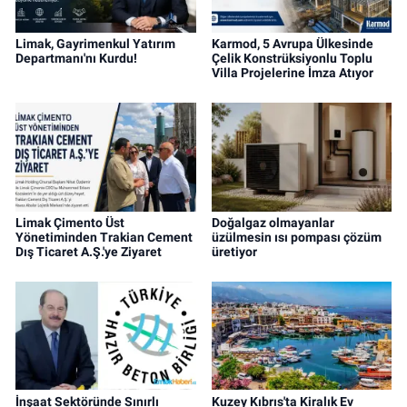
Limak, Gayrimenkul Yatırım
Karmod, 5 Avrupa Ülkesinde
Departmanı'nı Kurdu!
Çelik Konstrüksiyonlu Toplu
Villa Projelerine İmza Atıyor
Limak Çimento Üst
Doğalgaz olmayanlar
Yönetiminden Trakian Cement
üzülmesin ısı pompası çözüm
Dış Ticaret A.Ş.'ye Ziyaret
üretiyor
İnşaat Sektöründe Sınırlı
Kuzey Kıbrıs'ta Kiralık Ev