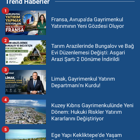
Trend Haberler
1
Fransa, Avrupa'da Gayrimenkul
Yatırımının Yeni Gözdesi Oluyor
2
Tarım Arazilerinde Bungalov ve Bağ
Evi Düzenlemesi Değişti: Asgari
Arazi Şartı 2 Dönüme İndirildi
3
Limak, Gayrimenkul Yatırım
Departmanı'nı Kurdu!
4
Kuzey Kıbrıs Gayrimenkulünde Yeni
Dönem: Hukuki Riskler Yatırım
Kararlarını Değiştiriyor
5
Ege Yapı Kekliktepe'de Yaşam