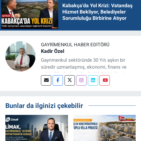
Kabakça’da Yol Krizi: Vatandaş
Hizmet Bekliyor, Belediyeler
Sorumluluğu Birbirine Atıyor
GAYRIMENKUL HABER EDITÖRÜ
Kadir Özel
Gayrimenkul sektöründe 30 Yılı aşkın bir
süredir uzmanlaşmış, ekonomi, finans ve
şehircilik alanlarında güçlü bilgi birikimine
sahip, dijital medya odaklı deneyimli bir
Gayrimenkul Editörüyüm. Konut, arsa, ticari
gayrimenkul, kentsel dönüşüm ve yatırım
projeleri üzerine haber, analiz ve özel
Bunlar da ilginizi çekebilir
dosyalar hazırlama konusunda yetkinim.