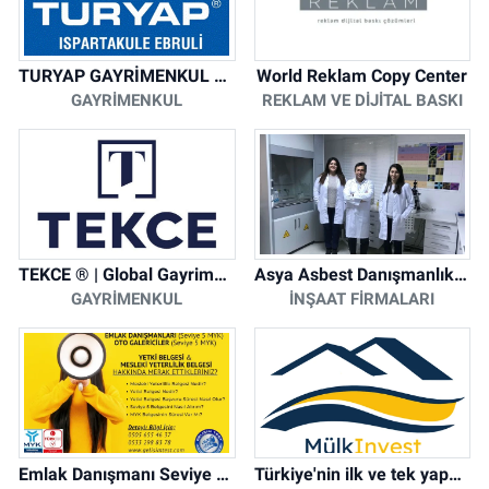
TURYAP GAYRİMENKUL DANIŞMANLIK HİZMETLERİ
World Reklam Copy Center
GAYRIMENKUL
REKLAM VE DIJITAL BASKI
TEKCE ® | Global Gayrimenkul Şirketi
Asya Asbest Danışmanlık - Asbest Söküm ve Asbest Raporu
GAYRIMENKUL
İNŞAAT FIRMALARI
Emlak Danışmanı Seviye 5 Mesleki Yeterlilik Belgesi
Türkiye'nin ilk ve tek yapay zeka destekli arsa ilan platformu