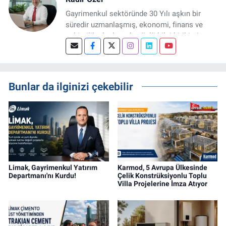
Gayrimenkul sektöründe 30 Yılı aşkın bir
süredir uzmanlaşmış, ekonomi, finans ve
şehircilik alanlarında güçlü bilgi birikimine
sahip, dijital medya odaklı deneyimli bir
Gayrimenkul Editörüyüm. Konut, arsa, ticari
gayrimenkul, kentsel dönüşüm ve yatırım
projeleri üzerine haber, analiz ve özel
Bunlar da ilginizi çekebilir
dosyalar hazırlama konusunda yetkinim.
Limak, Gayrimenkul Yatırım
Karmod, 5 Avrupa Ülkesinde
Departmanı'nı Kurdu!
Çelik Konstrüksiyonlu Toplu
Villa Projelerine İmza Atıyor