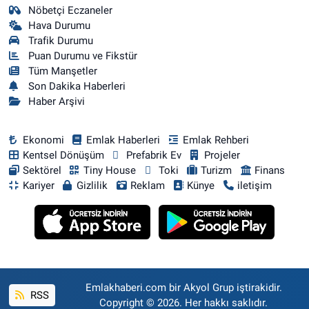
Nöbetçi Eczaneler
Hava Durumu
Trafik Durumu
Puan Durumu ve Fikstür
Tüm Manşetler
Son Dakika Haberleri
Haber Arşivi
Ekonomi
Emlak Haberleri
Emlak Rehberi
Kentsel Dönüşüm
Prefabrik Ev
Projeler
Sektörel
Tiny House
Toki
Turizm
Finans
Kariyer
Gizlilik
Reklam
Künye
iletişim
Emlakhaberi.com bir Akyol Grup iştirakidir.
RSS
Copyright © 2026. Her hakkı saklıdır.