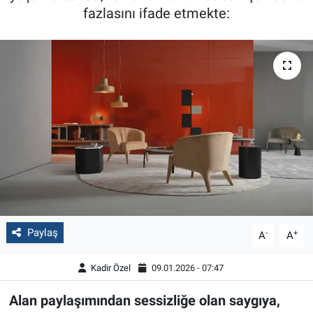
fazlasını ifade etmekte:
Paylaş
-
+
A
A
Kadir Özel
09.01.2026 - 07:47
Alan paylaşımından sessizliğe olan saygıya,