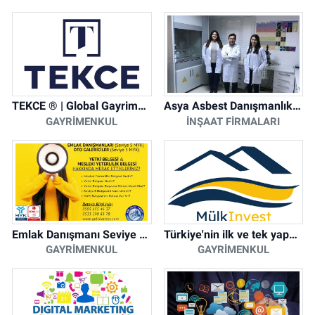
TEKCE ® | Global Gayrimenkul Şirketi
Asya Asbest Danışmanlık - Asbest Söküm ve Asbest Raporu
GAYRIMENKUL
İNŞAAT FIRMALARI
Emlak Danışmanı Seviye 5 Mesleki Yeterlilik Belgesi
Türkiye'nin ilk ve tek yapay zeka destekli arsa ilan platformu
GAYRIMENKUL
GAYRIMENKUL