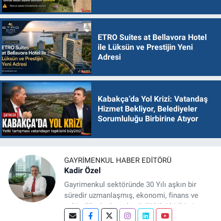
ETRO Suites at Bellavora Hotel
ile Lüksün ve Prestijin Yeni
Adresi
Kabakça’da Yol Krizi: Vatandaş
Hizmet Bekliyor, Belediyeler
Sorumluluğu Birbirine Atıyor
GAYRIMENKUL HABER EDITÖRÜ
Kadir Özel
Gayrimenkul sektöründe 30 Yılı aşkın bir
süredir uzmanlaşmış, ekonomi, finans ve
şehircilik alanlarında güçlü bilgi birikimine
sahip, dijital medya odaklı deneyimli bir