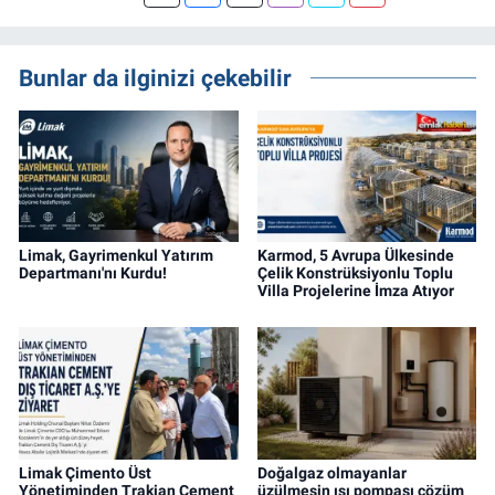
Gayrimenkul Editörüyüm. Konut, arsa, ticari
gayrimenkul, kentsel dönüşüm ve yatırım
projeleri üzerine haber, analiz ve özel
Bunlar da ilginizi çekebilir
dosyalar hazırlama konusunda yetkinim.
Limak, Gayrimenkul Yatırım
Karmod, 5 Avrupa Ülkesinde
Departmanı'nı Kurdu!
Çelik Konstrüksiyonlu Toplu
Villa Projelerine İmza Atıyor
Limak Çimento Üst
Doğalgaz olmayanlar
Yönetiminden Trakian Cement
üzülmesin ısı pompası çözüm