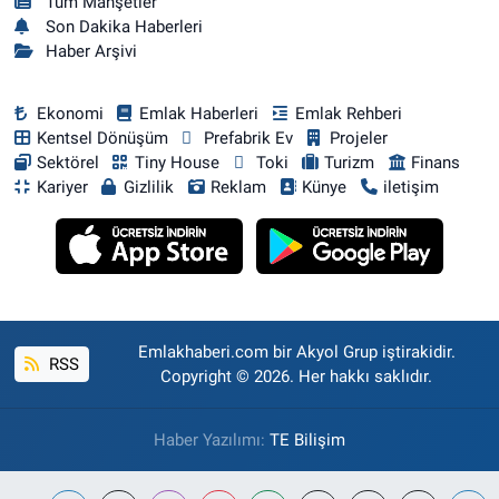
Tüm Manşetler
Son Dakika Haberleri
Haber Arşivi
Ekonomi
Emlak Haberleri
Emlak Rehberi
Kentsel Dönüşüm
Prefabrik Ev
Projeler
Sektörel
Tiny House
Toki
Turizm
Finans
Kariyer
Gizlilik
Reklam
Künye
iletişim
Emlakhaberi.com bir Akyol Grup iştirakidir.
RSS
Copyright © 2026. Her hakkı saklıdır.
Haber Yazılımı:
TE Bilişim