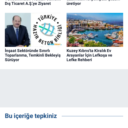
Dış Ticaret A.Ş.'ye Ziyaret
üretiyor
İnşaat Sektöründe Sınırlı
Kuzey Kıbrıs'ta Kiralık Ev
Toparlanma, Temkinli Bekleyiş
Arayanlar İçin Lefkoşa ve
Sürüyor
Lefke Rehberi
Bu içeriğe tepkiniz