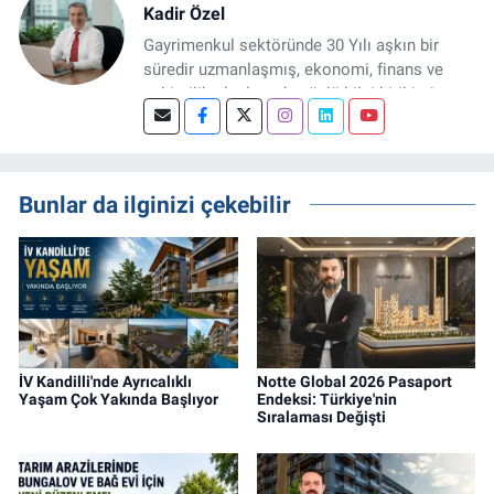
Kadir Özel
Gayrimenkul sektöründe 30 Yılı aşkın bir
süredir uzmanlaşmış, ekonomi, finans ve
şehircilik alanlarında güçlü bilgi birikimine
sahip, dijital medya odaklı deneyimli bir
Gayrimenkul Editörüyüm. Konut, arsa, ticari
gayrimenkul, kentsel dönüşüm ve yatırım
projeleri üzerine haber, analiz ve özel
Bunlar da ilginizi çekebilir
dosyalar hazırlama konusunda yetkinim.
İV Kandilli'nde Ayrıcalıklı
Notte Global 2026 Pasaport
Yaşam Çok Yakında Başlıyor
Endeksi: Türkiye'nin
Sıralaması Değişti