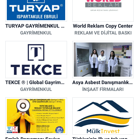
TURYAP GAYRİMENKUL DANIŞMANLIK HİZMETLERİ
World Reklam Copy Center
GAYRIMENKUL
REKLAM VE DIJITAL BASKI
TEKCE ® | Global Gayrimenkul Şirketi
Asya Asbest Danışmanlık - Asbest Söküm ve Asbest Raporu
GAYRIMENKUL
İNŞAAT FIRMALARI