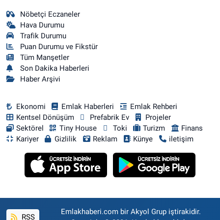
Nöbetçi Eczaneler
Hava Durumu
Trafik Durumu
Puan Durumu ve Fikstür
Tüm Manşetler
Son Dakika Haberleri
Haber Arşivi
Ekonomi
Emlak Haberleri
Emlak Rehberi
Kentsel Dönüşüm
Prefabrik Ev
Projeler
Sektörel
Tiny House
Toki
Turizm
Finans
Kariyer
Gizlilik
Reklam
Künye
iletişim
Emlakhaberi.com bir Akyol Grup iştirakidir.
RSS