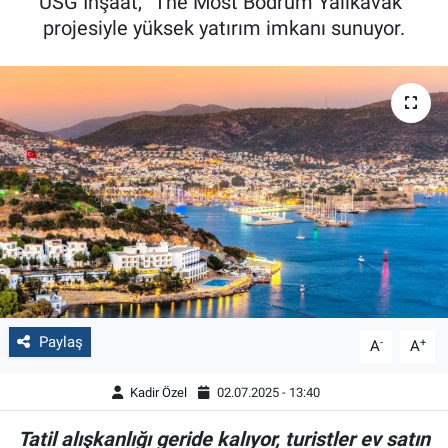
USG İnşaat, “The Most Bodrum Yalıkavak”
projesiyle yüksek yatırım imkanı sunuyor.
Paylaş
-
+
A
A
Kadir Özel
02.07.2025 - 13:40
Tatil alışkanlığı geride kalıyor, turistler ev satın