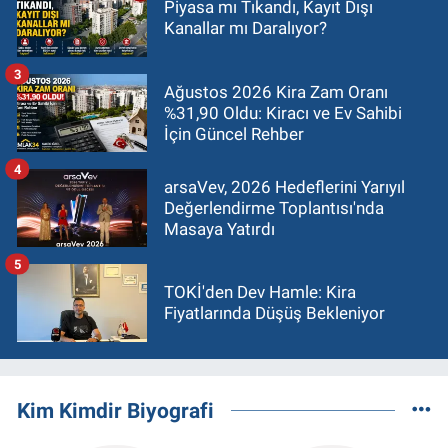
Piyasa mı Tıkandı, Kayıt Dışı
Kanallar mı Daralıyor?
3
Ağustos 2026 Kira Zam Oranı
%31,90 Oldu: Kiracı ve Ev Sahibi
İçin Güncel Rehber
4
arsaVev, 2026 Hedeflerini Yarıyıl
Değerlendirme Toplantısı'nda
Masaya Yatırdı
5
TOKİ'den Dev Hamle: Kira
Fiyatlarında Düşüş Bekleniyor
Kim Kimdir Biyografi