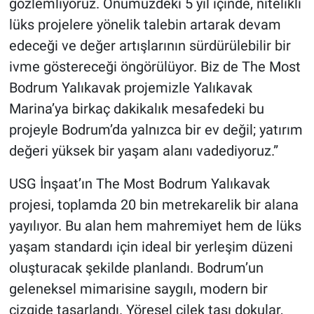
gözlemliyoruz. Önümüzdeki 5 yıl içinde, nitelikli
lüks projelere yönelik talebin artarak devam
edeceği ve değer artışlarının sürdürülebilir bir
ivme göstereceği öngörülüyor. Biz de The Most
Bodrum Yalıkavak projemizle Yalıkavak
Marina’ya birkaç dakikalık mesafedeki bu
projeyle Bodrum’da yalnızca bir ev değil; yatırım
değeri yüksek bir yaşam alanı vadediyoruz.”
USG İnşaat’ın The Most Bodrum Yalıkavak
projesi, toplamda 20 bin metrekarelik bir alana
yayılıyor. Bu alan hem mahremiyet hem de lüks
yaşam standardı için ideal bir yerleşim düzeni
oluşturacak şekilde planlandı. Bodrum’un
geleneksel mimarisine saygılı, modern bir
çizgide tasarlandı. Yöresel çilek taşı dokular,