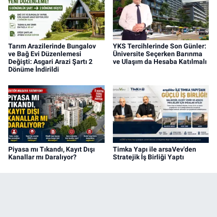
Tarım Arazilerinde Bungalov
YKS Tercihlerinde Son Günler:
ve Bağ Evi Düzenlemesi
Üniversite Seçerken Barınma
Değişti: Asgari Arazi Şartı 2
ve Ulaşım da Hesaba Katılmalı
Dönüme İndirildi
Piyasa mı Tıkandı, Kayıt Dışı
Timka Yapı ile arsaVev'den
Kanallar mı Daralıyor?
Stratejik İş Birliği Yaptı