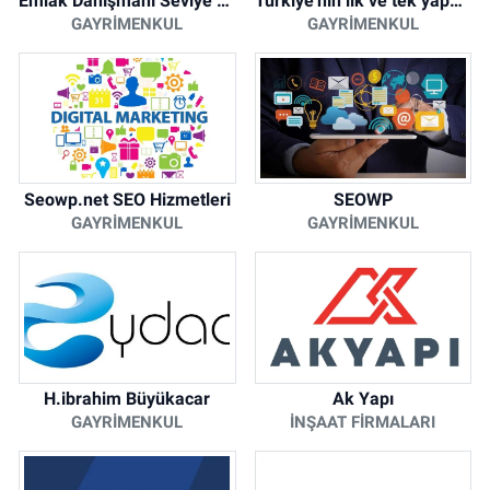
Emlak Danışmanı Seviye 5 Mesleki Yeterlilik Belgesi
Türkiye'nin ilk ve tek yapay zeka destekli arsa ilan platformu
GAYRIMENKUL
GAYRIMENKUL
Seowp.net SEO Hizmetleri
SEOWP
GAYRIMENKUL
GAYRIMENKUL
H.ibrahim Büyükacar
Ak Yapı
GAYRIMENKUL
İNŞAAT FIRMALARI