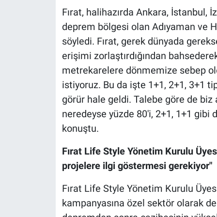
Fırat, halihazırda Ankara, İstanbul,
deprem bölgesi olan Adıyaman ve Ha
söyledi. Fırat, gerek dünyada gerek
erişimi zorlaştırdığından bahsedere
metrekarelere dönmemize sebep oldu
istiyoruz. Bu da işte 1+1, 2+1, 3+1 t
görür hale geldi. Talebe göre de biz
neredeyse yüzde 80'i, 2+1, 1+1 gibi d
konuştu.
Fırat Life Style Yönetim Kurulu Üyesi
projelere ilgi göstermesi gerekiyor"
Fırat Life Style Yönetim Kurulu Üyesi
kampanyasına özel sektör olarak des