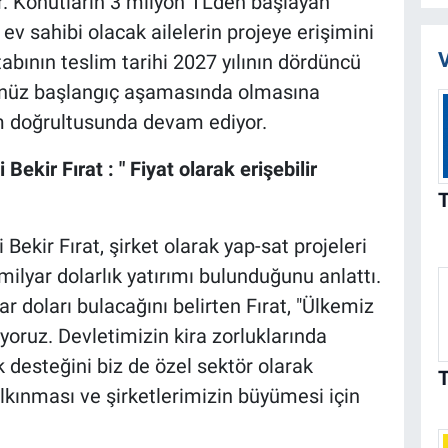
r. Konutların 3 milyon TL’den başlayan
z ev sahibi olacak ailelerin projeye erişimini
V
etabının teslim tarihi 2027 yılının dördüncü
henüz başlangıç aşamasında olmasına
m doğrultusunda devam ediyor.
Bekir Fırat : " Fiyat olarak erişebilir
Bekir Fırat, şirket olarak yap-sat projeleri
 milyar dolarlık yatırımı bulunduğunu anlattı.
r doları bulacağını belirten Fırat, "Ülkemiz
yoruz. Devletimizin kira zorluklarında
k desteğini biz de özel sektör olarak
lkınması ve şirketlerimizin büyümesi için