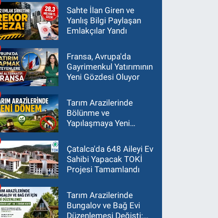
Sahte İlan Giren ve
Yanlış Bilgi Paylaşan
Emlakçılar Yandı
Fransa, Avrupa'da
Gayrimenkul Yatırımının
Yeni Gözdesi Oluyor
Tarım Arazilerinde
Bölünme ve
Yapılaşmaya Yeni
Sınırlar
Çatalca'da 648 Aileyi Ev
Sahibi Yapacak TOKİ
Projesi Tamamlandı
Tarım Arazilerinde
Bungalov ve Bağ Evi
Düzenlemesi Değişti: