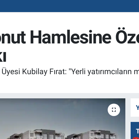
onut Hamlesine Öz
ı
 Üyesi Kubilay Fırat: "Yerli yatırımcıların 
Y