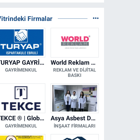
itrindeki Firmalar
TURYAP GAYRİMENKUL DANIŞMANLIK HİZMETLERİ
World Reklam Copy Center
GAYRIMENKUL
REKLAM VE DIJITAL
BASKI
TEKCE ® | Global Gayrimenkul Şirketi
Asya Asbest Danışmanlık - Asbest Söküm ve Asbest Raporu
GAYRIMENKUL
İNŞAAT FIRMALARI