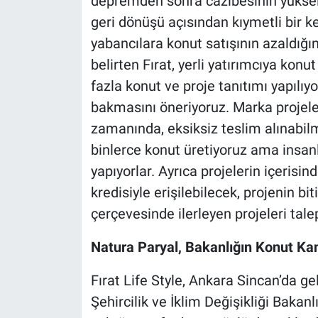
depremden sonra cazibesinin yükseld
geri dönüşü açısından kıymetli bir 
yabancılara konut satışının azaldığın
belirten Fırat, yerli yatırımcıya kon
fazla konut ve proje tanıtımı yapılıyo
bakmasını öneriyoruz. Marka projele
zamanında, eksiksiz teslim alınabilm
binlerce konut üretiyoruz ama insanl
yapıyorlar. Ayrıca projelerin içerisi
kredisiyle erişilebilecek, projenin bi
çerçevesinde ilerleyen projeleri tale
Natura Paryal, Bakanlığın Konut Kam
Fırat Life Style, Ankara Sincan’da gel
Şehircilik ve İklim Değişikliği Baka