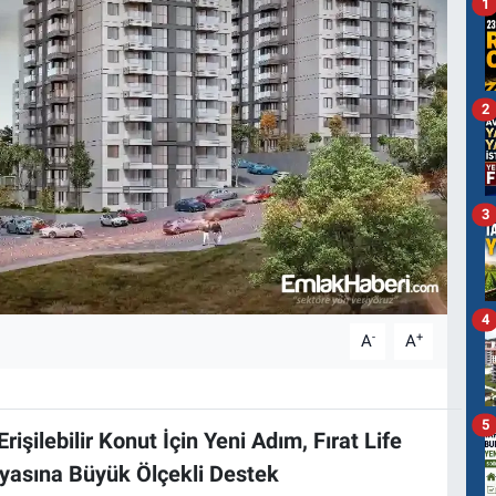
1
2
3
4
-
+
A
A
5
rişilebilir Konut İçin Yeni Adım, Fırat Life
yasına Büyük Ölçekli Destek