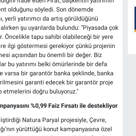
iğini ifade eden Fırat, başkentin yatırımın
kent olduğunu söyledi. Son dönemde
ı, yerli yatırımcı da artış görüldüğünü
ut alırken şu uyarılarda bulundu: "Piyasada çok
r. Öncelikle tapu sahibi olabileceği bir yere
re ilgi göstermesi gerekiyor çünkü projenin
esi açısından bu önemli bir değer. Biz
ar bu yatırımı belki ömürlerinde bir defa
nde varsa bir garantör banka şeklinde, banka
tirilmesini garanti edecek bir garantör proje
p etmelerini doğru buluyoruz."
panyasını %0,99 Faiz Fırsatı ile destekliyor
iştirdiği Natura Paryal projesiyle, Çevre,
nlığı’nın yürüttüğü konut kampanyasına özel