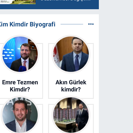
Asgari Arazi Şartı 2
Dönüme İndirildi
im Kimdir Biyografi
Emre Tezmen
Akın Gürlek
Kimdir?
kimdir?