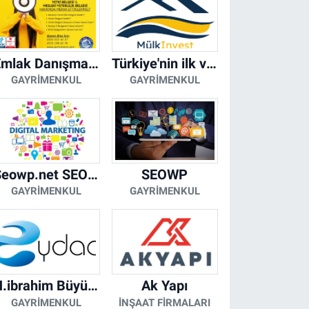
Emlak Danışmanı Seviye 5 Mesleki Yeterlilik Belgesi
Türkiye'nin ilk ve tek yapay zeka destekli arsa ilan platformu
GAYRIMENKUL
GAYRIMENKUL
Seowp.net SEO Hizmetleri
SEOWP
GAYRIMENKUL
GAYRIMENKUL
H.ibrahim Büyükacar
Ak Yapı
GAYRIMENKUL
İNŞAAT FIRMALARI