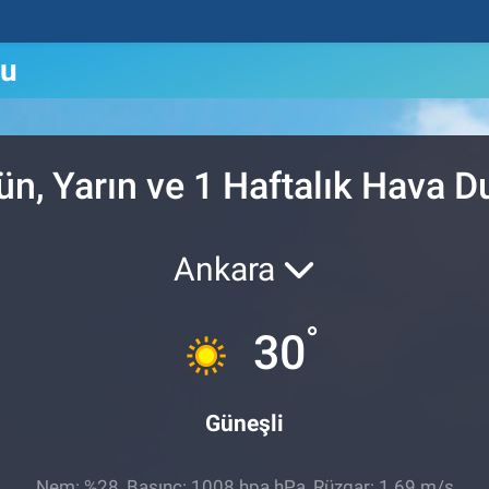
mu
ün, Yarın ve 1 Haftalık Hava 
Ankara
°
30
Güneşli
Nem: %28, Basınç: 1008 hpa hPa, Rüzgar: 1.69 m/s