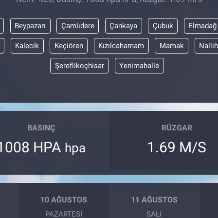
Beypazarı
Çamlıdere
Çankaya
Çubuk
Elmadağ
Kalecik
Keçiören
Kızılcahamam
Mamak
Nallı
Şereflikoçhisar
Yenimahalle
BASINÇ
RÜZGAR
1008 HPA
1.69 M/S
hpa
10 AĞUSTOS
11 AĞUSTOS
PAZARTESI
SALI