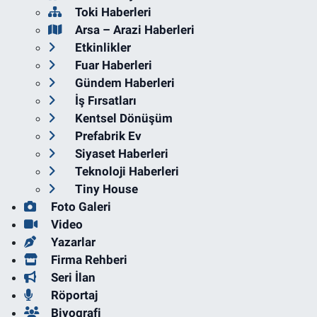
Toki Haberleri
Arsa – Arazi Haberleri
Etkinlikler
Fuar Haberleri
Gündem Haberleri
İş Fırsatları
Kentsel Dönüşüm
Prefabrik Ev
Siyaset Haberleri
Teknoloji Haberleri
Tiny House
Foto Galeri
Video
Yazarlar
Firma Rehberi
Seri İlan
Röportaj
Biyografi