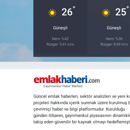
°
°
26
25
Güneşli
Güneşli
Nem: %42
Nem: %36
Rüzgar: 5.61 m/s
Rüzgar: 8.69 m/s
Güncel emlak haberleri, sektör analizleri ve yeni k
projeleri hakkında içerik sunmak üzere kurulmuş b
çevrimiçi haber ve bilgi platformudur. Kurulduğu
günden itibaren, gayrimenkul piyasasının dinamikle
takip eden güvenilir bir kaynak olmayı hedeflemişti