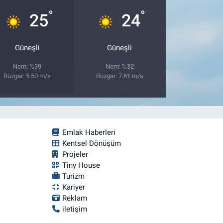
°
°
25
24
Güneşli
Güneşli
Nem: %39
Nem: %32
Rüzgar: 5.50 m/s
Rüzgar: 7.61 m/s
Emlak Haberleri
Kentsel Dönüşüm
Projeler
Tiny House
Turizm
Kariyer
Reklam
iletişim