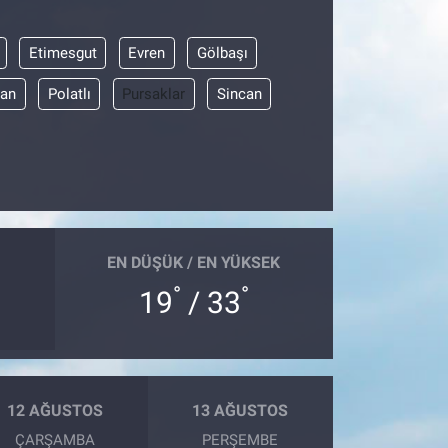
Etimesgut
Evren
Gölbaşı
han
Polatlı
Pursaklar
Sincan
EN DÜŞÜK / EN YÜKSEK
°
°
19
/ 33
12 AĞUSTOS
13 AĞUSTOS
ÇARŞAMBA
PERŞEMBE