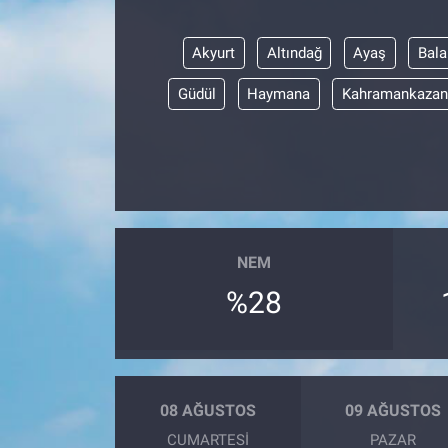
Akyurt
Altındağ
Ayaş
Bala
Güdül
Haymana
Kahramankazan
NEM
%28
08 AĞUSTOS
09 AĞUSTOS
CUMARTESI
PAZAR