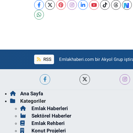
RSS
Emlakhaberi.com bir Akyol Grup iştira
Ana Sayfa
Kategoriler
Emlak Haberleri
Sektörel Haberler
Emlak Rehberi
Konut Projeleri