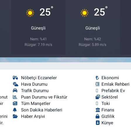
°
°
25
25
Güneşli
Güneşli
Nem: %41
Nem: %42
Rüzgar: 7.19 m/s
Rüzgar: 5.89 m/s
Nöbetçi Eczaneler
Ekonomi
Hava Durumu
Emlak Rehberi
Trafik Durumu
Prefabrik Ev
onut
Puan Durumu ve Fikstür
Sektörel
ir
Tüm Manşetler
Toki
Son Dakika Haberleri
Finans
rini
Haber Arşivi
Gizlilik
r.
Künye