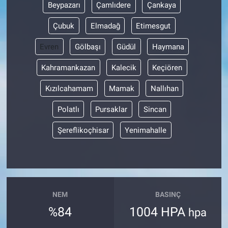
Beypazarı
Çamlıdere
Çankaya
Çubuk
Elmadağ
Etimesgut
Evren
Gölbaşı
Güdül
Haymana
Kahramankazan
Kalecik
Keçiören
Kızılcahamam
Mamak
Nallıhan
Polatlı
Pursaklar
Sincan
Şereflikoçhisar
Yenimahalle
NEM
BASINÇ
%84
1004 HPA
hpa