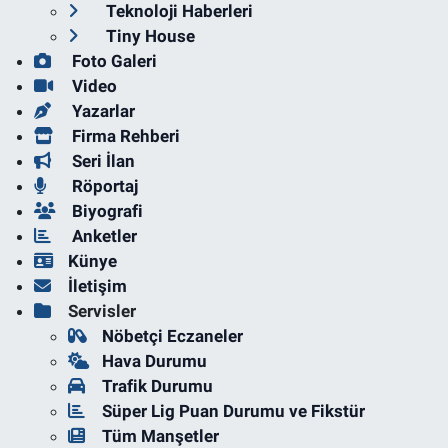
Teknoloji Haberleri
Tiny House
Foto Galeri
Video
Yazarlar
Firma Rehberi
Seri İlan
Röportaj
Biyografi
Anketler
Künye
İletişim
Servisler
Nöbetçi Eczaneler
Hava Durumu
Trafik Durumu
Süper Lig Puan Durumu ve Fikstür
Tüm Manşetler