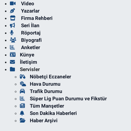
Video
Yazarlar
Firma Rehberi
Seri İlan
Röportaj
Biyografi
Anketler
Künye
İletişim
Servisler
Nöbetçi Eczaneler
Hava Durumu
Trafik Durumu
Süper Lig Puan Durumu ve Fikstür
Tüm Manşetler
Son Dakika Haberleri
Haber Arşivi