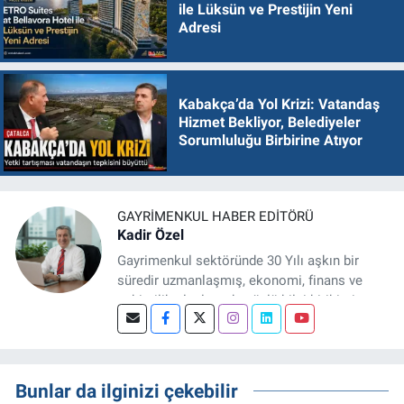
ile Lüksün ve Prestijin Yeni
Adresi
Kabakça’da Yol Krizi: Vatandaş
Hizmet Bekliyor, Belediyeler
Sorumluluğu Birbirine Atıyor
GAYRIMENKUL HABER EDITÖRÜ
Kadir Özel
Gayrimenkul sektöründe 30 Yılı aşkın bir
süredir uzmanlaşmış, ekonomi, finans ve
şehircilik alanlarında güçlü bilgi birikimine
sahip, dijital medya odaklı deneyimli bir
Gayrimenkul Editörüyüm. Konut, arsa, ticari
gayrimenkul, kentsel dönüşüm ve yatırım
projeleri üzerine haber, analiz ve özel
Bunlar da ilginizi çekebilir
dosyalar hazırlama konusunda yetkinim.