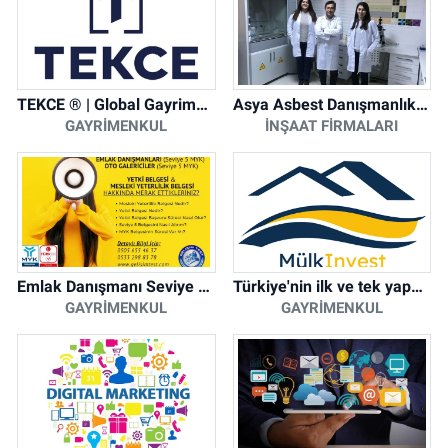
TEKCE ® | Global Gayrimenkul Şirketi
Asya Asbest Danışmanlık - Asbest Söküm ve Asbest Raporu
GAYRIMENKUL
İNŞAAT FIRMALARI
Emlak Danışmanı Seviye 5 Mesleki Yeterlilik Belgesi
Türkiye'nin ilk ve tek yapay zeka destekli arsa ilan platformu
GAYRIMENKUL
GAYRIMENKUL