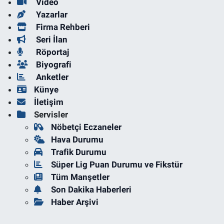
Video
Yazarlar
Firma Rehberi
Seri İlan
Röportaj
Biyografi
Anketler
Künye
İletişim
Servisler
Nöbetçi Eczaneler
Hava Durumu
Trafik Durumu
Süper Lig Puan Durumu ve Fikstür
Tüm Manşetler
Son Dakika Haberleri
Haber Arşivi