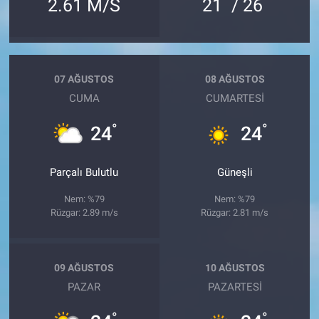
°
°
2.61 M/S
21
/ 26
07 AĞUSTOS
08 AĞUSTOS
CUMA
CUMARTESI
°
°
24
24
Parçalı Bulutlu
Güneşli
Nem: %79
Nem: %79
Rüzgar: 2.89 m/s
Rüzgar: 2.81 m/s
09 AĞUSTOS
10 AĞUSTOS
PAZAR
PAZARTESI
°
°