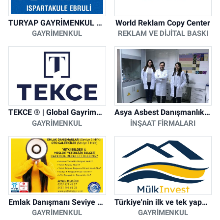
TURYAP GAYRİMENKUL DANIŞMANLIK HİZMETLERİ
World Reklam Copy Center
GAYRIMENKUL
REKLAM VE DIJITAL BASKI
TEKCE ® | Global Gayrimenkul Şirketi
Asya Asbest Danışmanlık - Asbest Söküm ve Asbest Raporu
GAYRIMENKUL
İNŞAAT FIRMALARI
Emlak Danışmanı Seviye 5 Mesleki Yeterlilik Belgesi
Türkiye'nin ilk ve tek yapay zeka destekli arsa ilan platformu
GAYRIMENKUL
GAYRIMENKUL