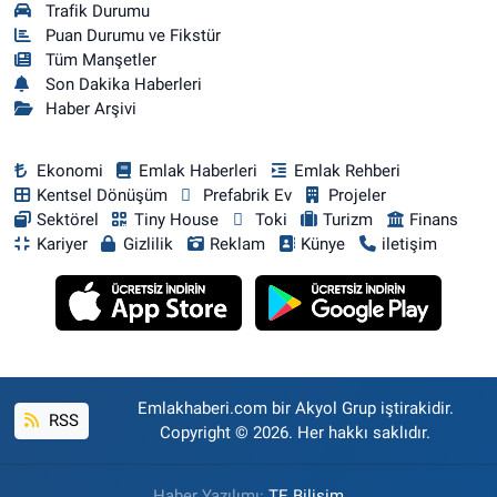
Trafik Durumu
Puan Durumu ve Fikstür
Tüm Manşetler
Son Dakika Haberleri
Haber Arşivi
Ekonomi
Emlak Haberleri
Emlak Rehberi
Kentsel Dönüşüm
Prefabrik Ev
Projeler
Sektörel
Tiny House
Toki
Turizm
Finans
Kariyer
Gizlilik
Reklam
Künye
iletişim
Emlakhaberi.com bir Akyol Grup iştirakidir.
RSS
Copyright © 2026. Her hakkı saklıdır.
Haber Yazılımı:
TE Bilişim