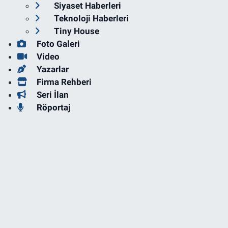
Siyaset Haberleri
Teknoloji Haberleri
Tiny House
Foto Galeri
Video
Yazarlar
Firma Rehberi
Seri İlan
Röportaj
Biyografi
Anketler
Künye
İletişim
Servisler
Nöbetçi Eczaneler
Hava Durumu
Trafik Durumu
Süper Lig Puan Durumu ve Fikstür