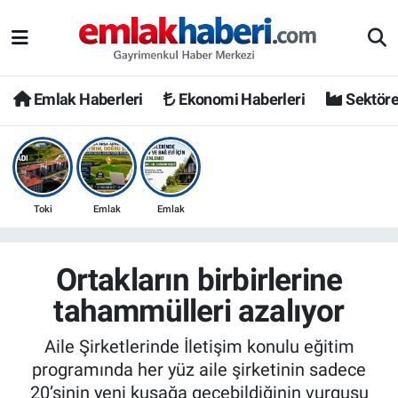
Emlak Haberleri
Ekonomi Haberleri
Sektöre
Toki
Emlak
Emlak
Ortakların birbirlerine
tahammülleri azalıyor
Aile Şirketlerinde İletişim konulu eğitim
programında her yüz aile şirketinin sadece
20’sinin yeni kuşağa geçebildiğinin vurgusu