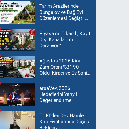
Tarım Arazilerinde
Bungalov ve Bağ Evi
Düzenlemesi Değişti:
Asgari Arazi Şartı 2
Dönüme İndirildi
Piyasa mı Tıkandı, Kayıt
Dışı Kanallar mı
Daralıyor?
Ağustos 2026 Kira
Zam Oranı %31,90
Oldu: Kiracı ve Ev Sahibi
İçin Güncel Rehber
arsaVev, 2026
Hedeflerini Yarıyıl
Değerlendirme
Toplantısı'nda Masaya
Yatırdı
TOKİ'den Dev Hamle:
Kira Fiyatlarında Düşüş
Bekleniyor