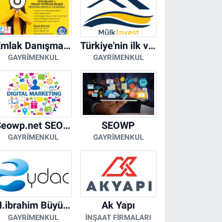
Emlak Danışmanı Seviye 5 Mesleki Yeterlilik Belgesi
Türkiye'nin ilk ve tek yapay zeka destekli arsa ilan platformu
GAYRIMENKUL
GAYRIMENKUL
Seowp.net SEO Hizmetleri
SEOWP
GAYRIMENKUL
GAYRIMENKUL
H.ibrahim Büyükacar
Ak Yapı
GAYRIMENKUL
İNŞAAT FIRMALARI