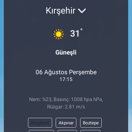
Kırşehir
°
31
Güneşli
06 Ağustos Perşembe
17:15
Nem: %23, Basınç: 1008 hpa hPa,
Rüzgar: 2.81 m/s
Akçakent
Akpınar
Boztepe