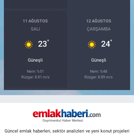
11 AĞUSTOS
12 AĞUSTOS
SALI
ÇARŞAMBA
°
°
23
24
Güneşli
Güneşli
Nem: %51
Nem: %48
Rüzgar: 8.81 m/s
Rüzgar: 8.89 m/s
Güncel emlak haberleri, sektör analizleri ve yeni konut projeleri