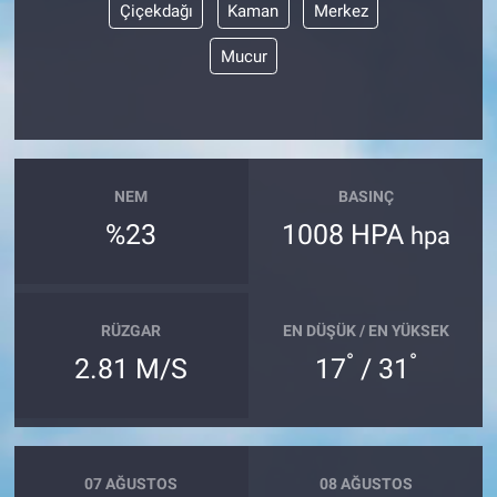
Çiçekdağı
Kaman
Merkez
Mucur
NEM
BASINÇ
%23
1008 HPA
hpa
RÜZGAR
EN DÜŞÜK / EN YÜKSEK
°
°
2.81 M/S
17
/ 31
07 AĞUSTOS
08 AĞUSTOS