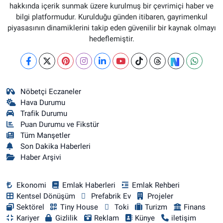
hakkında içerik sunmak üzere kurulmuş bir çevrimiçi haber ve
bilgi platformudur. Kurulduğu günden itibaren, gayrimenkul
piyasasının dinamiklerini takip eden güvenilir bir kaynak olmayı
hedeflemiştir.
Nöbetçi Eczaneler
Hava Durumu
Trafik Durumu
Puan Durumu ve Fikstür
Tüm Manşetler
Son Dakika Haberleri
Haber Arşivi
Ekonomi
Emlak Haberleri
Emlak Rehberi
Kentsel Dönüşüm
Prefabrik Ev
Projeler
Sektörel
Tiny House
Toki
Turizm
Finans
Kariyer
Gizlilik
Reklam
Künye
iletişim